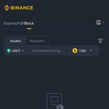
Express
P2P
Block
Kaufen
Verkaufen
USDT
USD