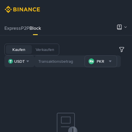
Express
P2P
Block
Kaufen
Verkaufen
USDT
PKR