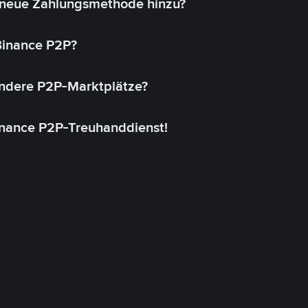
 neue Zahlungsmethode hinzu?
 Binance P2P?
andere P2P-Marktplätze?
inance P2P-Treuhanddienst!