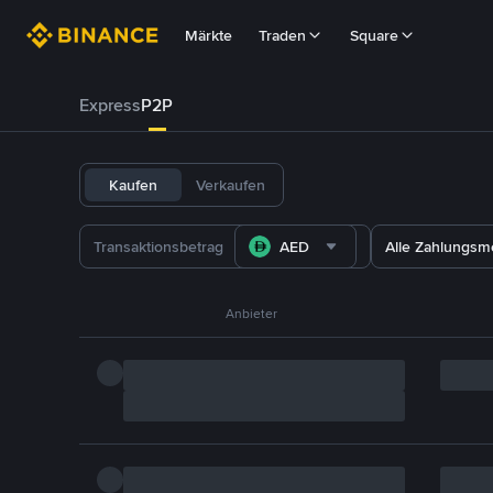
Märkte
Traden
Square
Express
P2P
Kaufen
Verkaufen
AED
Alle Zahlungs
Anbieter