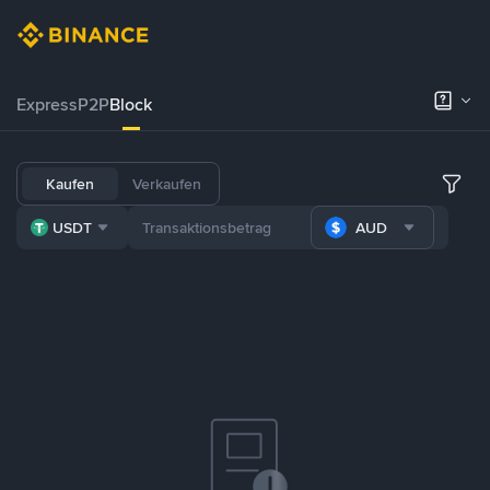
Express
P2P
Block
Kaufen
Verkaufen
USDT
AUD