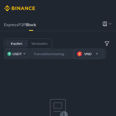
Express
P2P
Block
Kaufen
Verkaufen
USDT
VND