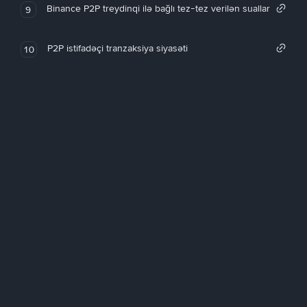
Binance P2P treydinqi ilə bağlı tez-tez verilən suallar
9
P2P istifadəçi tranzaksiya siyasəti
10