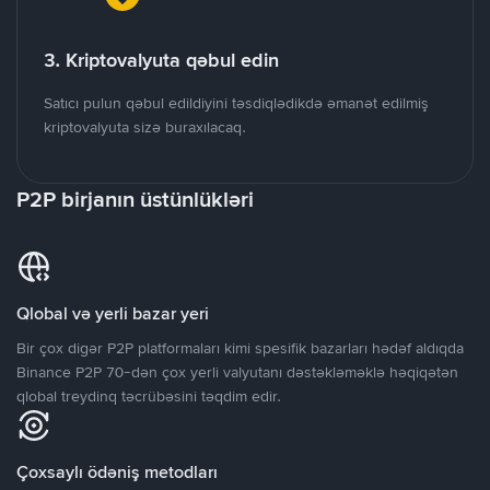
3. Kriptovalyuta qəbul edin
Satıcı pulun qəbul edildiyini təsdiqlədikdə əmanət edilmiş
kriptovalyuta sizə buraxılacaq.
P2P birjanın üstünlükləri
Qlobal və yerli bazar yeri
Bir çox digər P2P platformaları kimi spesifik bazarları hədəf aldıqda
Binance P2P 70-dən çox yerli valyutanı dəstəkləməklə həqiqətən
qlobal treydinq təcrübəsini təqdim edir.
Çoxsaylı ödəniş metodları