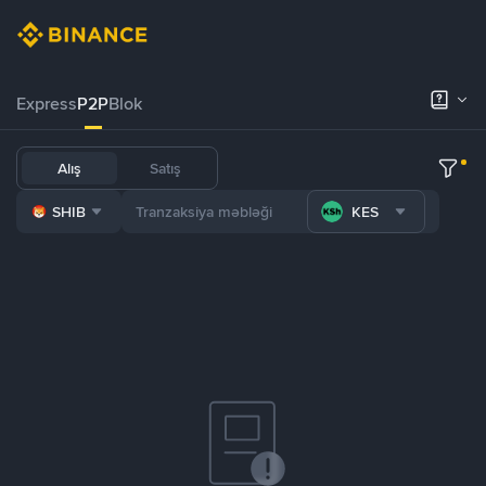
Express
P2P
Blok
Alış
Satış
SHIB
KES