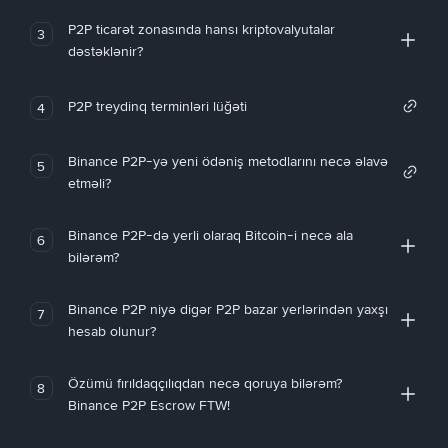
P2P ticarət zonasında hansı kriptovalyutalar
3
dəstəklənir?
P2P treydinq terminləri lüğəti
4
Binance P2P-yə yeni ödəniş metodlarını necə əlavə
5
etməli?
Binance P2P-də yerli olaraq Bitcoin-i necə ala
6
bilərəm?
Binance P2P niyə digər P2P bazar yerlərindən yaxşı
7
hesab olunur?
Özümü fırıldaqçılıqdan necə qoruya bilərəm?
8
Binance P2P Escrow FTW!