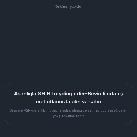
Reklam yoxdur
Asanlıqla SHIB treydinq edin–Sevimli ödəniş
metodlarınızla alın və satın
Binance P2P-də SHIB mübadilə edin. almaq və satmaq üçün aşağıda ən
yaxşı təklifləri tapın