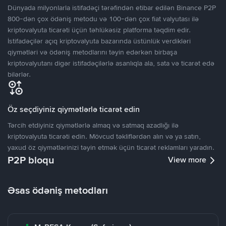
Dünyada milyonlarla istifadəçi tərəfindən etibar edilən Binance P2P
800-dən çox ödəniş metodu və 100-dən çox fiat valyutası ilə
kriptovalyuta ticarəti üçün təhlükəsiz platforma təqdim edir.
İstifadəçilər açıq kriptovalyuta bazarında üstünlük verdikləri
qiymətləri və ödəniş metodlarını təyin edərkən birbaşa
kriptovalyutanı digər istifadəçilərlə asanlıqla ala, sata və ticarət edə
bilərlər.
Öz seçdiyiniz qiymətlərlə ticarət edin
Tərcih etdiyiniz qiymətlərlə almaq və satmaq azadlığı ilə
kriptovalyuta ticarəti edin. Mövcud təkliflərdən alın və ya satın,
yaxud öz qiymətlərinizi təyin etmək üçün ticarət reklamları yaradın.
P2P bloqu
View more
Əsas ödəniş metodları