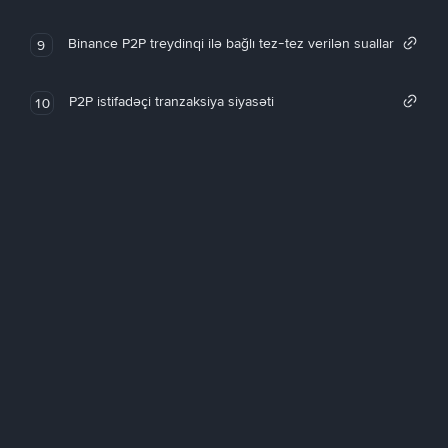
Binance P2P treydinqi ilə bağlı tez-tez verilən suallar
9
P2P istifadəçi tranzaksiya siyasəti
10