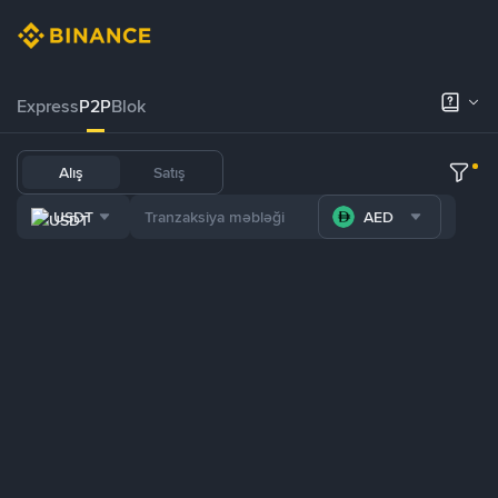
Express
P2P
Blok
Alış
Satış
USDT
AED