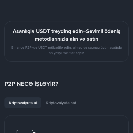
Asanlıqla USDT treydinq edin–Sevimli ödəniş
metodlarınızla alın və satın
Binance P2P-də USDT mübadilə edin. almaq və satmaq üçün aşağıda
ən yaxşı təklifləri tapın
P2P NECƏ İŞLƏYİR?
Kriptovalyuta al
Kriptovalyuta sat