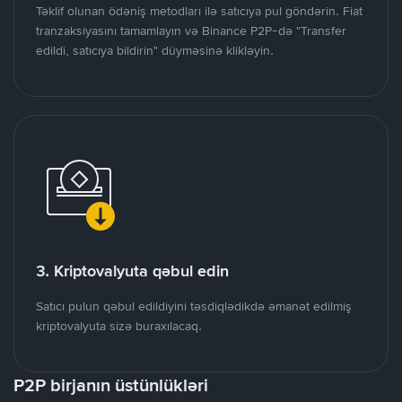
Təklif olunan ödəniş metodları ilə satıcıya pul göndərin. Fiat
tranzaksiyasını tamamlayın və Binance P2P-də "Transfer
edildi, satıcıya bildirin" düyməsinə klikləyin.
3. Kriptovalyuta qəbul edin
Satıcı pulun qəbul edildiyini təsdiqlədikdə əmanət edilmiş
kriptovalyuta sizə buraxılacaq.
P2P birjanın üstünlükləri