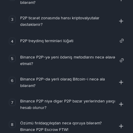
bilərəm?
P2P ticarət zonasında hansı kriptovalyutalar
3
dəstəklənir?
P2P treydinq terminləri lüğəti
4
Binance P2P-yə yeni ödəniş metodlarını necə əlavə
5
etməli?
Binance P2P-də yerli olaraq Bitcoin-i necə ala
6
bilərəm?
Binance P2P niyə digər P2P bazar yerlərindən yaxşı
7
hesab olunur?
Özümü fırıldaqçılıqdan necə qoruya bilərəm?
8
Binance P2P Escrow FTW!