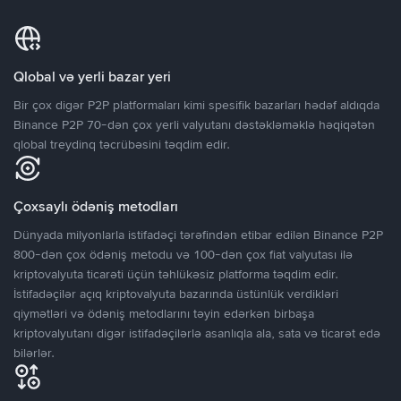
Qlobal və yerli bazar yeri
Bir çox digər P2P platformaları kimi spesifik bazarları hədəf aldıqda
Binance P2P 70-dən çox yerli valyutanı dəstəkləməklə həqiqətən
qlobal treydinq təcrübəsini təqdim edir.
Çoxsaylı ödəniş metodları
Dünyada milyonlarla istifadəçi tərəfindən etibar edilən Binance P2P
800-dən çox ödəniş metodu və 100-dən çox fiat valyutası ilə
kriptovalyuta ticarəti üçün təhlükəsiz platforma təqdim edir.
İstifadəçilər açıq kriptovalyuta bazarında üstünlük verdikləri
qiymətləri və ödəniş metodlarını təyin edərkən birbaşa
kriptovalyutanı digər istifadəçilərlə asanlıqla ala, sata və ticarət edə
bilərlər.