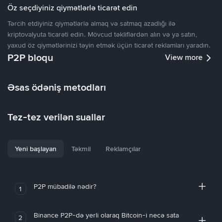
Öz seçdiyiniz qiymətlərlə ticarət edin
Tərcih etdiyiniz qiymətlərlə almaq və satmaq azadlığı ilə
kriptovalyuta ticarəti edin. Mövcud təkliflərdən alın və ya satın,
yaxud öz qiymətlərinizi təyin etmək üçün ticarət reklamları yaradın.
P2P bloqu
View more
Əsas ödəniş metodları
Tez-tez verilən suallar
Yeni başlayan
Təkmil
Reklamçılar
P2P mübadilə nədir?
1
Binance P2P-də yerli olaraq Bitcoin-i necə sata
2