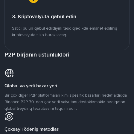
3. Kriptovalyuta qəbul edin
Satıcı pulun qəbul edildiyini təsdiqlədikdə əmanət edilmiş
kriptovalyuta sizə buraxılacaq.
P2P birjanın üstünlükləri
Qlobal və yerli bazar yeri
Bir çox digər P2P platformaları kimi spesifik bazarları hədəf aldıqda
Binance P2P 70-dən çox yerli valyutanı dəstəkləməklə həqiqətən
qlobal treydinq təcrübəsini təqdim edir.
Çoxsaylı ödəniş metodları