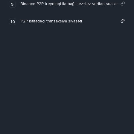
Binance P2P treydinqi ilə bağlı tez-tez verilən suallar
9
P2P istifadəçi tranzaksiya siyasəti
10