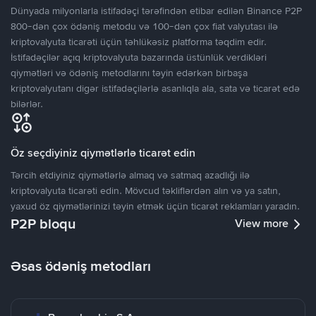
Dünyada milyonlarla istifadəçi tərəfindən etibar edilən Binance P2P
800-dən çox ödəniş metodu və 100-dən çox fiat valyutası ilə
kriptovalyuta ticarəti üçün təhlükəsiz platforma təqdim edir.
İstifadəçilər açıq kriptovalyuta bazarında üstünlük verdikləri
qiymətləri və ödəniş metodlarını təyin edərkən birbaşa
kriptovalyutanı digər istifadəçilərlə asanlıqla ala, sata və ticarət edə
bilərlər.
Öz seçdiyiniz qiymətlərlə ticarət edin
Tərcih etdiyiniz qiymətlərlə almaq və satmaq azadlığı ilə
kriptovalyuta ticarəti edin. Mövcud təkliflərdən alın və ya satın,
yaxud öz qiymətlərinizi təyin etmək üçün ticarət reklamları yaradın.
P2P bloqu
View more
Əsas ödəniş metodları