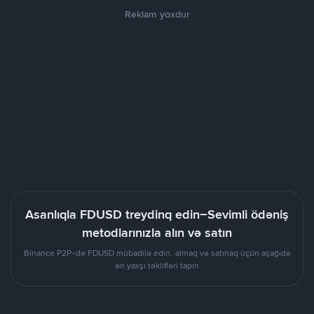
Reklam yoxdur
Asanlıqla FDUSD treydinq edin–Sevimli ödəniş
metodlarınızla alın və satın
Binance P2P-də FDUSD mübadilə edin. almaq və satmaq üçün aşağıda
ən yaxşı təklifləri tapın