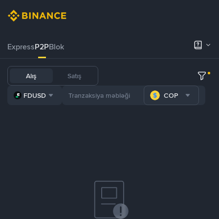
Express
P2P
Blok
Alış
Satış
FDUSD
COP