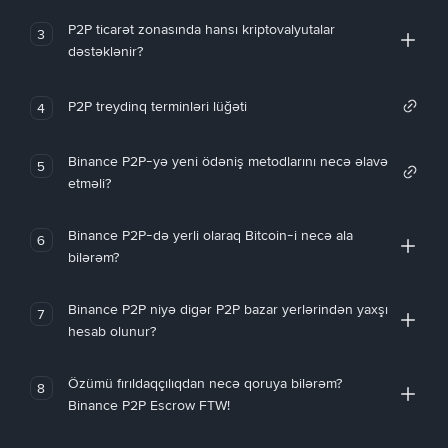
P2P ticarət zonasında hansı kriptovalyutalar
3
dəstəklənir?
P2P treydinq terminləri lüğəti
4
Binance P2P-yə yeni ödəniş metodlarını necə əlavə
5
etməli?
Binance P2P-də yerli olaraq Bitcoin-i necə ala
6
bilərəm?
Binance P2P niyə digər P2P bazar yerlərindən yaxşı
7
hesab olunur?
Özümü fırıldaqçılıqdan necə qoruya bilərəm?
8
Binance P2P Escrow FTW!