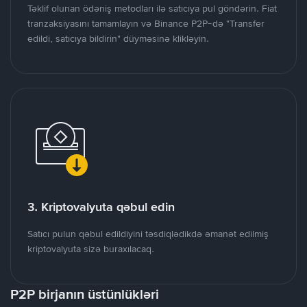
Təklif olunan ödəniş metodları ilə satıcıya pul göndərin. Fiat
tranzaksiyasını tamamlayın və Binance P2P-də "Transfer
edildi, satıcıya bildirin" düyməsinə klikləyin.
3. Kriptovalyuta qəbul edin
Satıcı pulun qəbul edildiyini təsdiqlədikdə əmanət edilmiş
kriptovalyuta sizə buraxılacaq.
P2P birjanın üstünlükləri