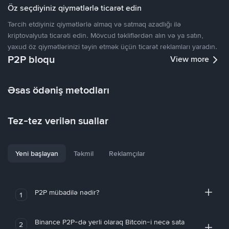
Öz seçdiyiniz qiymətlərlə ticarət edin
Tərcih etdiyiniz qiymətlərlə almaq və satmaq azadlığı ilə
kriptovalyuta ticarəti edin. Mövcud təkliflərdən alın və ya satın,
yaxud öz qiymətlərinizi təyin etmək üçün ticarət reklamları yaradın.
P2P bloqu
View more
Əsas ödəniş metodları
Tez-tez verilən suallar
Yeni başlayan
Təkmil
Reklamçılar
P2P mübadilə nədir?
1
Binance P2P-də yerli olaraq Bitcoin-i necə sata
2