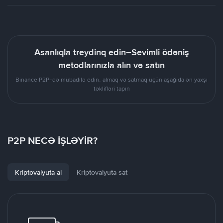
Asanlıqla treydinq edin–Sevimli ödəniş
metodlarınızla alın və satın
Binance P2P-də mübadilə edin. almaq və satmaq üçün aşağıda ən yaxşı
təklifləri tapın
P2P NECƏ İŞLƏYİR?
Kriptovalyuta al
Kriptovalyuta sat