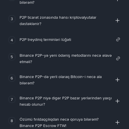
bilərəm?
P2P ticarət zonasında hansı kriptovalyutalar
3
dəstəklənir?
P2P treydinq terminləri lüğəti
4
Binance P2P-yə yeni ödəniş metodlarını necə əlavə
5
etməli?
Binance P2P-də yerli olaraq Bitcoin-i necə ala
6
bilərəm?
Binance P2P niyə digər P2P bazar yerlərindən yaxşı
7
hesab olunur?
Özümü fırıldaqçılıqdan necə qoruya bilərəm?
8
Binance P2P Escrow FTW!