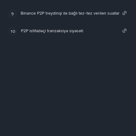
Binance P2P treydinqi ilə bağlı tez-tez verilən suallar
9
P2P istifadəçi tranzaksiya siyasəti
10