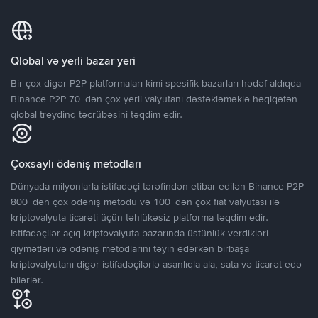
Qlobal və yerli bazar yeri
Bir çox digər P2P platformaları kimi spesifik bazarları hədəf aldıqda
Binance P2P 70-dən çox yerli valyutanı dəstəkləməklə həqiqətən
qlobal treydinq təcrübəsini təqdim edir.
Çoxsaylı ödəniş metodları
Dünyada milyonlarla istifadəçi tərəfindən etibar edilən Binance P2P
800-dən çox ödəniş metodu və 100-dən çox fiat valyutası ilə
kriptovalyuta ticarəti üçün təhlükəsiz platforma təqdim edir.
İstifadəçilər açıq kriptovalyuta bazarında üstünlük verdikləri
qiymətləri və ödəniş metodlarını təyin edərkən birbaşa
kriptovalyutanı digər istifadəçilərlə asanlıqla ala, sata və ticarət edə
bilərlər.