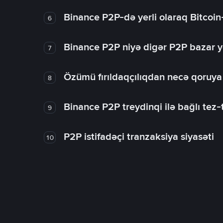
Binance P2P-də yerli olaraq Bitcoin
6
Binance P2P niyə digər P2P bazar y
7
Özümü fırıldaqçılıqdan necə qoruy
8
Binance P2P treydinqi ilə bağlı tez-t
9
P2P istifadəçi tranzaksiya siyasəti
10