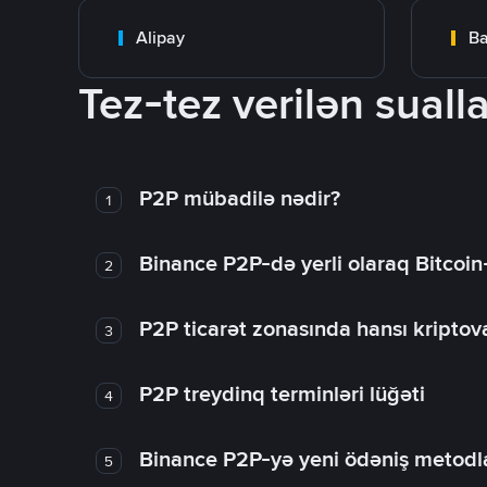
Alipay
Ba
Tez-tez verilən sualla
P2P mübadilə nədir?
1
Binance P2P-də yerli olaraq Bitcoin
2
P2P ticarət zonasında hansı kriptova
3
P2P treydinq terminləri lüğəti
4
Binance P2P-yə yeni ödəniş metodla
5