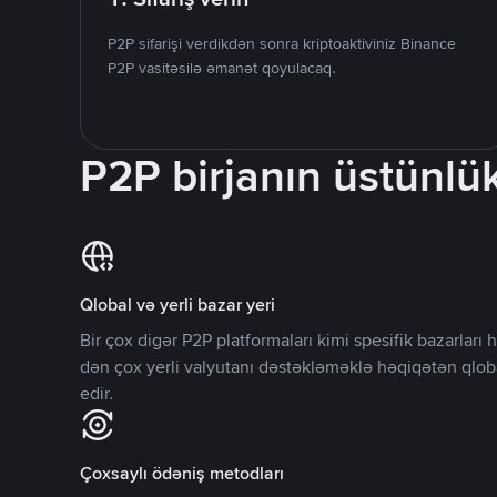
P2P sifarişi verdikdən sonra kriptoaktiviniz Binance
P2P vasitəsilə əmanət qoyulacaq.
P2P birjanın üstünlük
Qlobal və yerli bazar yeri
Bir çox digər P2P platformaları kimi spesifik bazarlar
dən çox yerli valyutanı dəstəkləməklə həqiqətən qlob
edir.
Çoxsaylı ödəniş metodları