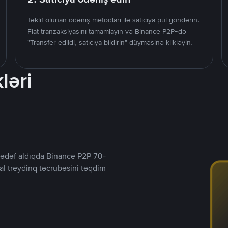
Təklif olunan ödəniş metodları ilə satıcıya pul göndərin.
Fiat tranzaksiyasını tamamlayın və Binance P2P-də
"Transfer edildi, satıcıya bildirin" düyməsinə klikləyin.
ləri
ı hədəf aldıqda Binance P2P 70-
al treydinq təcrübəsini təqdim