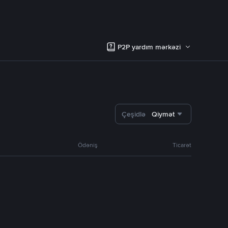
P2P yardım mərkəzi
Çeşidlə
Qiymət
Ödəniş
Ticarət