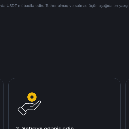
də USDT mübadilə edin. Tether almaq və satmaq üçün aşağıda ən yaxşı tək
2. Satıcıya ödəniş edin