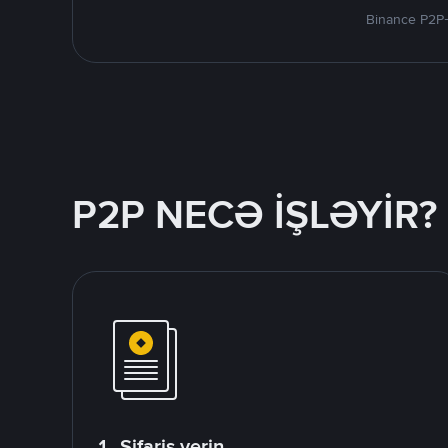
Binance P2P-
P2P NECƏ İŞLƏYİR?
1. Sifariş verin