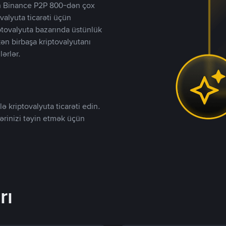
lən Binance P2P 800-dən çox
valyuta ticarəti üçün
iptovalyuta bazarında üstünlük
kən birbaşa kriptovalyutanı
lərlər.
ə kriptovalyuta ticarəti edin.
lərinizi təyin etmək üçün
rı