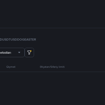
FDUSD
TUSD
DOGE
ASTER
etodları
Qiymət
Əlçatan/Sifariş limiti