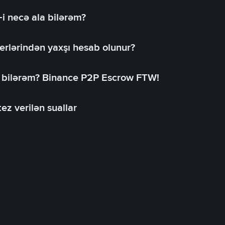
-i necə ala bilərəm?
erlərindən yaxşı hesab olunur?
a bilərəm? Binance P2P Escrow FTW!
ez verilən suallar