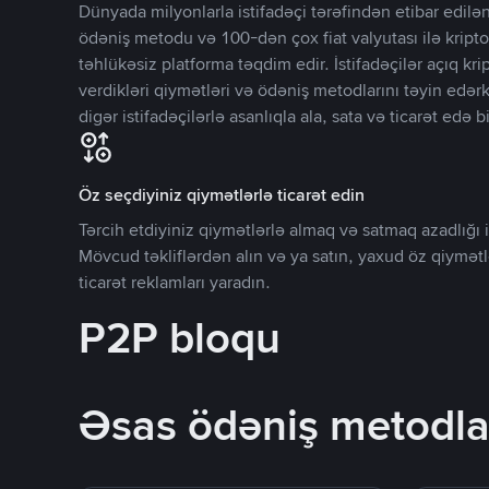
Dünyada milyonlarla istifadəçi tərəfindən etibar edi
ödəniş metodu və 100-dən çox fiat valyutası ilə kripto
təhlükəsiz platforma təqdim edir. İstifadəçilər açıq kr
verdikləri qiymətləri və ödəniş metodlarını təyin edər
digər istifadəçilərlə asanlıqla ala, sata və ticarət edə bi
Öz seçdiyiniz qiymətlərlə ticarət edin
Tərcih etdiyiniz qiymətlərlə almaq və satmaq azadlığı il
Mövcud təkliflərdən alın və ya satın, yaxud öz qiymət
ticarət reklamları yaradın.
P2P bloqu
Əsas ödəniş metodla