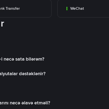
nk Transfer
WeChat
r
-i necə sata bilərəm?
lyutalar dəstəklənir?
rını necə əlavə etməli?