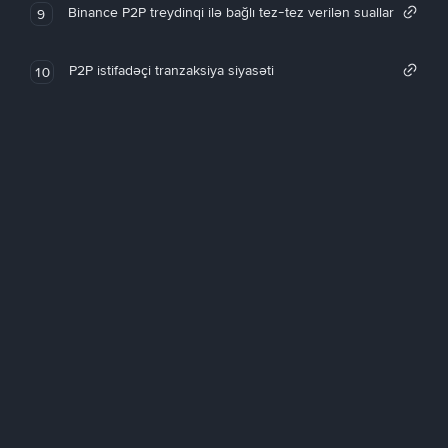
Binance P2P treydinqi ilə bağlı tez-tez verilən suallar
9
P2P istifadəçi tranzaksiya siyasəti
10