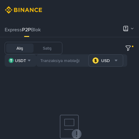
Express
P2P
Blok
Alış
Satış
USDT
USD