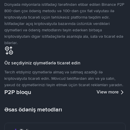
Dünyada milyonlarla istifadəçi tərəfindən etibar edilən Binance P2P
800-dən çox ödəniş metodu və 100-dən çox fiat valyutası ilə
kriptovalyuta ticarəti üçün təhlükəsiz platforma təqdim edir.
İstifadəçilər açıq kriptovalyuta bazarında üstünlük verdikləri
qiymətləri və ödəniş metodlarını təyin edərkən birbaşa
kriptovalyutanı digər istifadəçilərlə asanlıqla ala, sata və ticarət edə
bilərlər.
Öz seçdiyiniz qiymətlərlə ticarət edin
Tərcih etdiyiniz qiymətlərlə almaq və satmaq azadlığı ilə
kriptovalyuta ticarəti edin. Mövcud təkliflərdən alın və ya satın,
yaxud öz qiymətlərinizi təyin etmək üçün ticarət reklamları yaradın.
P2P bloqu
View more
Əsas ödəniş metodları