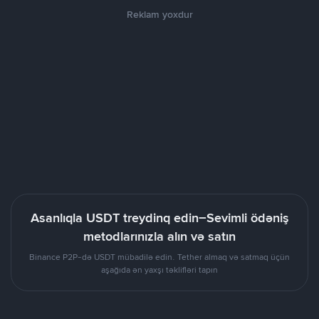
Reklam yoxdur
Asanlıqla USDT treydinq edin–Sevimli ödəniş
metodlarınızla alın və satın
Binance P2P-də USDT mübadilə edin. Tether almaq və satmaq üçün
aşağıda ən yaxşı təklifləri tapın