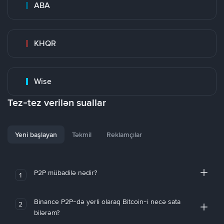
ABA
KHQR
Wise
Tez-tez verilən suallar
Yeni başlayan
Təkmil
Reklamçılar
P2P mübadilə nədir?
1
Binance P2P-də yerli olaraq Bitcoin-i necə sata
2
bilərəm?