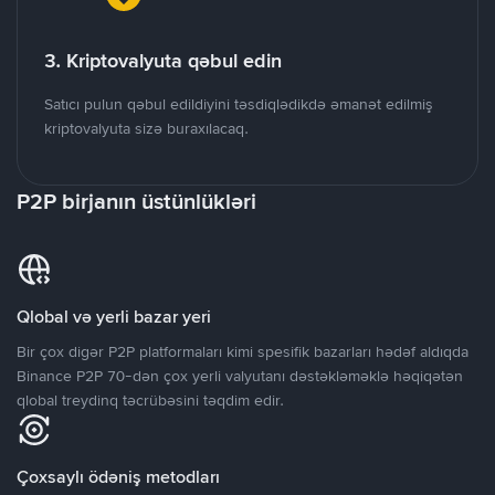
3. Kriptovalyuta qəbul edin
Satıcı pulun qəbul edildiyini təsdiqlədikdə əmanət edilmiş
kriptovalyuta sizə buraxılacaq.
P2P birjanın üstünlükləri
Qlobal və yerli bazar yeri
Bir çox digər P2P platformaları kimi spesifik bazarları hədəf aldıqda
Binance P2P 70-dən çox yerli valyutanı dəstəkləməklə həqiqətən
qlobal treydinq təcrübəsini təqdim edir.
Çoxsaylı ödəniş metodları