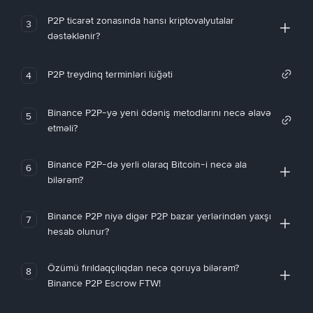
P2P ticarət zonasında hansı kriptovalyutalar
3
dəstəklənir?
P2P treydinq terminləri lüğəti
4
Binance P2P-yə yeni ödəniş metodlarını necə əlavə
5
etməli?
Binance P2P-də yerli olaraq Bitcoin-i necə ala
6
bilərəm?
Binance P2P niyə digər P2P bazar yerlərindən yaxşı
7
hesab olunur?
Özümü fırıldaqçılıqdan necə qoruya bilərəm?
8
Binance P2P Escrow FTW!