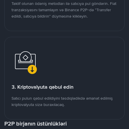
Təklif olunan ödəniş metodları ilə satıcıya pul göndərin. Fiat
tranzaksiyasını tamamlayın və Binance P2P-də "Transfer
edildi, satıcıya bildirin" düyməsinə klikləyin.
3. Kriptovalyuta qəbul edin
Satıcı pulun qəbul edildiyini təsdiqlədikdə əmanət edilmiş
kriptovalyuta sizə buraxılacaq.
P2P birjanın üstünlükləri