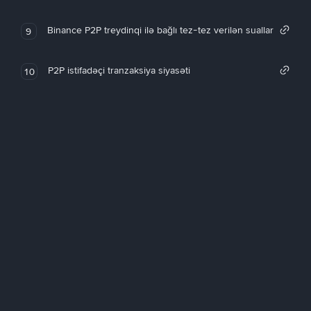
Binance P2P treydinqi ilə bağlı tez-tez verilən suallar
9
P2P istifadəçi tranzaksiya siyasəti
10