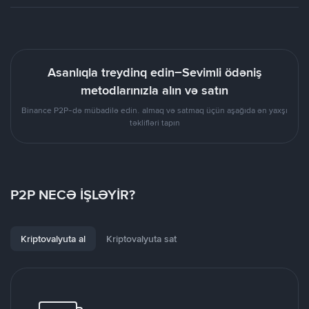
Asanlıqla treydinq edin–Sevimli ödəniş
metodlarınızla alın və satın
Binance P2P-də mübadilə edin. almaq və satmaq üçün aşağıda ən yaxşı
təklifləri tapın
P2P NECƏ İŞLƏYİR?
Kriptovalyuta al
Kriptovalyuta sat