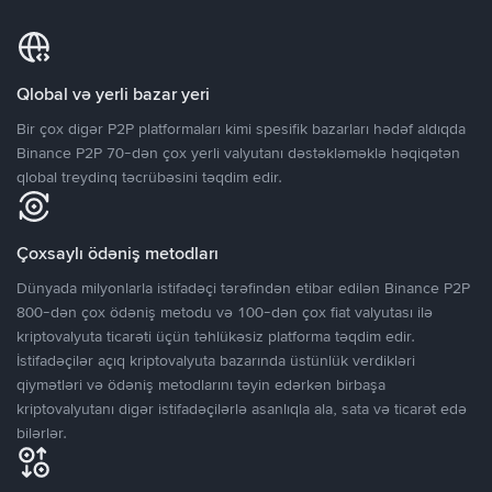
Qlobal və yerli bazar yeri
Bir çox digər P2P platformaları kimi spesifik bazarları hədəf aldıqda
Binance P2P 70-dən çox yerli valyutanı dəstəkləməklə həqiqətən
qlobal treydinq təcrübəsini təqdim edir.
Çoxsaylı ödəniş metodları
Dünyada milyonlarla istifadəçi tərəfindən etibar edilən Binance P2P
800-dən çox ödəniş metodu və 100-dən çox fiat valyutası ilə
kriptovalyuta ticarəti üçün təhlükəsiz platforma təqdim edir.
İstifadəçilər açıq kriptovalyuta bazarında üstünlük verdikləri
qiymətləri və ödəniş metodlarını təyin edərkən birbaşa
kriptovalyutanı digər istifadəçilərlə asanlıqla ala, sata və ticarət edə
bilərlər.