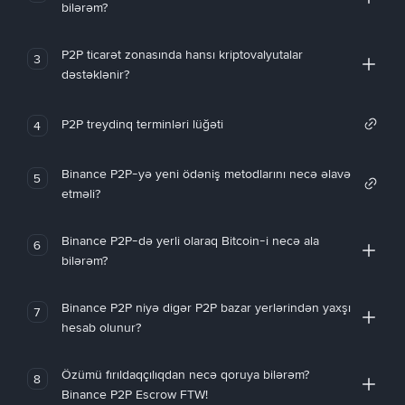
bilərəm?
P2P ticarət zonasında hansı kriptovalyutalar
3
dəstəklənir?
P2P treydinq terminləri lüğəti
4
Binance P2P-yə yeni ödəniş metodlarını necə əlavə
5
etməli?
Binance P2P-də yerli olaraq Bitcoin-i necə ala
6
bilərəm?
Binance P2P niyə digər P2P bazar yerlərindən yaxşı
7
hesab olunur?
Özümü fırıldaqçılıqdan necə qoruya bilərəm?
8
Binance P2P Escrow FTW!