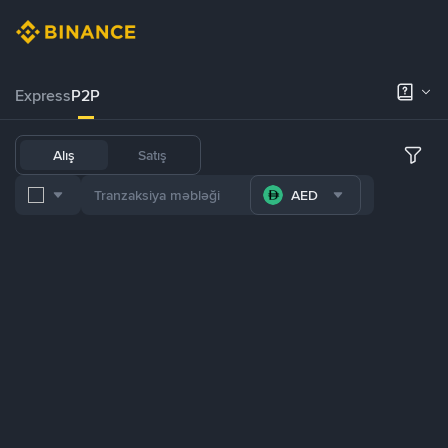
Express
P2P
Alış
Satış
AED