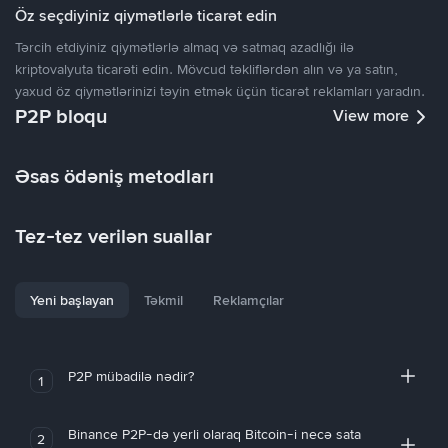
Öz seçdiyiniz qiymətlərlə ticarət edin
Tərcih etdiyiniz qiymətlərlə almaq və satmaq azadlığı ilə
kriptovalyuta ticarəti edin. Mövcud təkliflərdən alın və ya satın,
yaxud öz qiymətlərinizi təyin etmək üçün ticarət reklamları yaradın.
P2P bloqu
View more
Əsas ödəniş metodları
Tez-tez verilən suallar
Yeni başlayan
Təkmil
Reklamçılar
P2P mübadilə nədir?
1
Binance P2P-də yerli olaraq Bitcoin-i necə sata
2