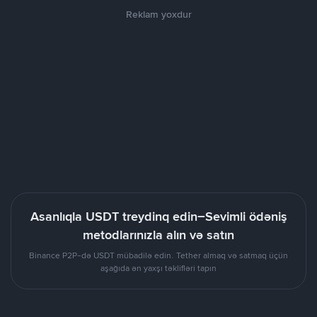
Reklam yoxdur
Asanlıqla USDT treydinq edin–Sevimli ödəniş
metodlarınızla alın və satın
Binance P2P-də USDT mübadilə edin. Tether almaq və satmaq üçün
aşağıda ən yaxşı təklifləri tapın