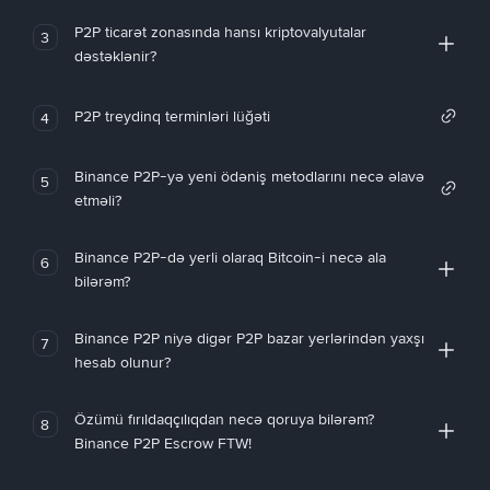
P2P ticarət zonasında hansı kriptovalyutalar
3
dəstəklənir?
P2P treydinq terminləri lüğəti
4
Binance P2P-yə yeni ödəniş metodlarını necə əlavə
5
etməli?
Binance P2P-də yerli olaraq Bitcoin-i necə ala
6
bilərəm?
Binance P2P niyə digər P2P bazar yerlərindən yaxşı
7
hesab olunur?
Özümü fırıldaqçılıqdan necə qoruya bilərəm?
8
Binance P2P Escrow FTW!