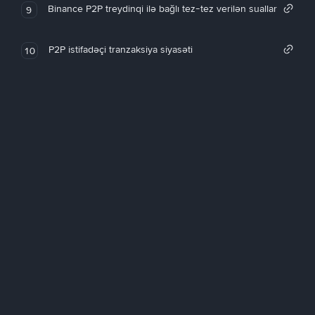
Binance P2P treydinqi ilə bağlı tez-tez verilən suallar
9
P2P istifadəçi tranzaksiya siyasəti
10