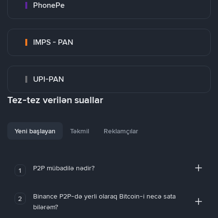
PhonePe
IMPS - PAN
UPI-PAN
Tez-tez verilən suallar
Yeni başlayan
Təkmil
Reklamçılar
P2P mübadilə nədir?
1
Binance P2P-də yerli olaraq Bitcoin-i necə sata
2
bilərəm?