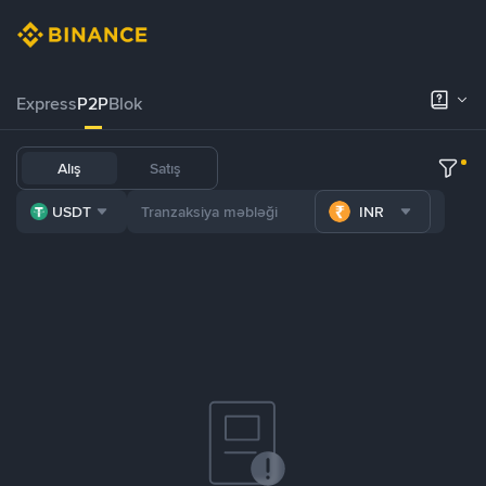
Express
P2P
Blok
Alış
Satış
USDT
INR