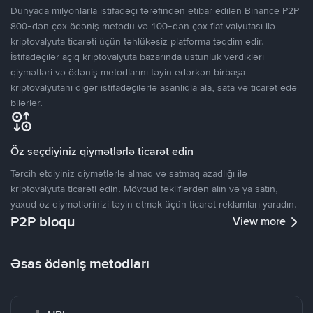
Dünyada milyonlarla istifadəçi tərəfindən etibar edilən Binance P2P
800-dən çox ödəniş metodu və 100-dən çox fiat valyutası ilə
kriptovalyuta ticarəti üçün təhlükəsiz platforma təqdim edir.
İstifadəçilər açıq kriptovalyuta bazarında üstünlük verdikləri
qiymətləri və ödəniş metodlarını təyin edərkən birbaşa
kriptovalyutanı digər istifadəçilərlə asanlıqla ala, sata və ticarət edə
bilərlər.
Öz seçdiyiniz qiymətlərlə ticarət edin
Tərcih etdiyiniz qiymətlərlə almaq və satmaq azadlığı ilə
kriptovalyuta ticarəti edin. Mövcud təkliflərdən alın və ya satın,
yaxud öz qiymətlərinizi təyin etmək üçün ticarət reklamları yaradın.
P2P bloqu
View more
Əsas ödəniş metodları