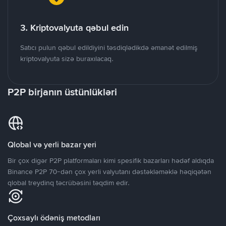
3. Kriptovalyuta qəbul edin
Satıcı pulun qəbul edildiyini təsdiqlədikdə əmanət edilmiş
kriptovalyuta sizə buraxılacaq.
P2P birjanın üstünlükləri
Qlobal və yerli bazar yeri
Bir çox digər P2P platformaları kimi spesifik bazarları hədəf aldıqda
Binance P2P 70-dən çox yerli valyutanı dəstəkləməklə həqiqətən
qlobal treydinq təcrübəsini təqdim edir.
Çoxsaylı ödəniş metodları