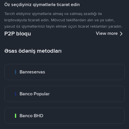
Öz seçdiyiniz qiymətlərlə ticarət edin
Tərcih etdiyiniz qiymətlərlə almaq və satmaq azadlığı ilə
kriptovalyuta ticarəti edin. Mövcud təkliflərdən alın və ya satın,
yaxud öz qiymətlərinizi təyin etmək üçün ticarət reklamları yaradın.
P2P bloqu
View more
Əsas ödəniş metodları
Banreservas
Banco Popular
Banco BHD