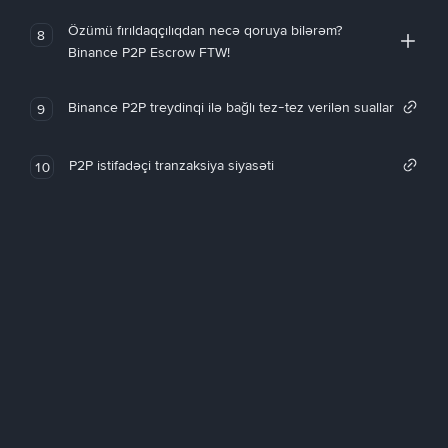
Özümü fırıldaqçılıqdan necə qoruya bilərəm?
8
Binance P2P Escrow FTW!
Binance P2P treydinqi ilə bağlı tez-tez verilən suallar
9
P2P istifadəçi tranzaksiya siyasəti
10