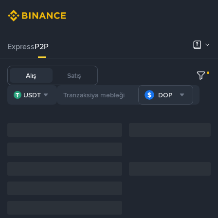
Express
P2P
Alış
Satış
USDT
DOP