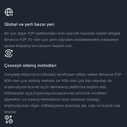
Qlobal və yerli bazar yeri
Bir çox digər P2P platformaları kimi spesifik bazarları hədəf aldıqda
Binance P2P 70-dən çox yerli valyutanı dəstəkləməklə həqiqətən
qlobal treydinq təcrübəsini təqdim edir.
Çoxsaylı ödəniş metodları
Dünyada milyonlarla istifadəçi tərəfindən etibar edilən Binance P2P
800-dən çox ödəniş metodu və 100-dən çox fiat valyutası ilə
kriptovalyuta ticarəti üçün təhlükəsiz platforma təqdim edir.
İstifadəçilər açıq kriptovalyuta bazarında üstünlük verdikləri
qiymətləri və ödəniş metodlarını təyin edərkən birbaşa
kriptovalyutanı digər istifadəçilərlə asanlıqla ala, sata və ticarət edə
bilərlər.