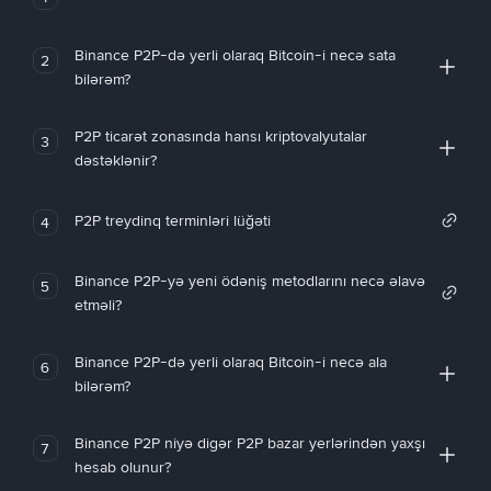
Binance P2P-də yerli olaraq Bitcoin-i necə sata
2
bilərəm?
P2P ticarət zonasında hansı kriptovalyutalar
3
dəstəklənir?
P2P treydinq terminləri lüğəti
4
Binance P2P-yə yeni ödəniş metodlarını necə əlavə
5
etməli?
Binance P2P-də yerli olaraq Bitcoin-i necə ala
6
bilərəm?
Binance P2P niyə digər P2P bazar yerlərindən yaxşı
7
hesab olunur?