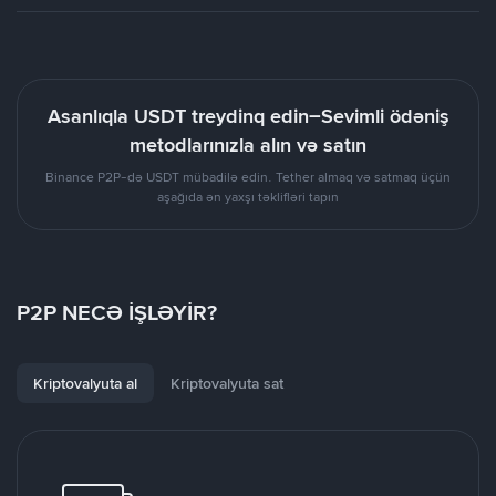
Asanlıqla USDT treydinq edin–Sevimli ödəniş
metodlarınızla alın və satın
Binance P2P-də USDT mübadilə edin. Tether almaq və satmaq üçün
aşağıda ən yaxşı təklifləri tapın
P2P NECƏ İŞLƏYİR?
Kriptovalyuta al
Kriptovalyuta sat