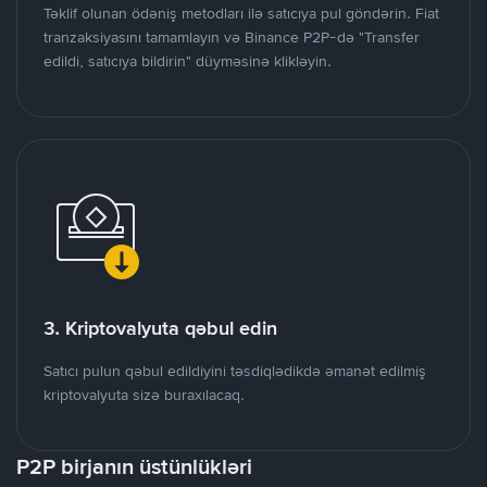
Təklif olunan ödəniş metodları ilə satıcıya pul göndərin. Fiat
tranzaksiyasını tamamlayın və Binance P2P-də "Transfer
edildi, satıcıya bildirin" düyməsinə klikləyin.
3. Kriptovalyuta qəbul edin
Satıcı pulun qəbul edildiyini təsdiqlədikdə əmanət edilmiş
kriptovalyuta sizə buraxılacaq.
P2P birjanın üstünlükləri