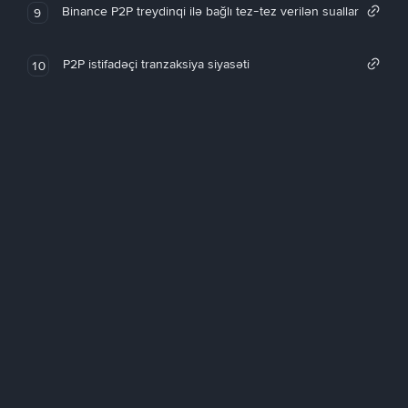
Binance P2P treydinqi ilə bağlı tez-tez verilən suallar
9
P2P istifadəçi tranzaksiya siyasəti
10