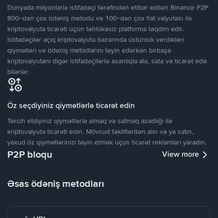
Dünyada milyonlarla istifadəçi tərəfindən etibar edilən Binance P2P
800-dən çox ödəniş metodu və 100-dən çox fiat valyutası ilə
kriptovalyuta ticarəti üçün təhlükəsiz platforma təqdim edir.
İstifadəçilər açıq kriptovalyuta bazarında üstünlük verdikləri
qiymətləri və ödəniş metodlarını təyin edərkən birbaşa
kriptovalyutanı digər istifadəçilərlə asanlıqla ala, sata və ticarət edə
bilərlər.
Öz seçdiyiniz qiymətlərlə ticarət edin
Tərcih etdiyiniz qiymətlərlə almaq və satmaq azadlığı ilə
kriptovalyuta ticarəti edin. Mövcud təkliflərdən alın və ya satın,
yaxud öz qiymətlərinizi təyin etmək üçün ticarət reklamları yaradın.
P2P bloqu
View more
Əsas ödəniş metodları