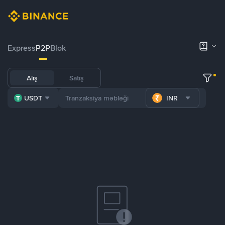
Express
P2P
Blok
Alış
Satış
USDT
INR