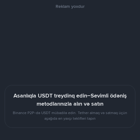
Reklam yoxdur
Asanlıqla USDT treydinq edin–Sevimli ödəniş
metodlarınızla alın və satın
Binance P2P-də USDT mübadilə edin. Tether almaq və satmaq üçün
aşağıda ən yaxşı təklifləri tapın