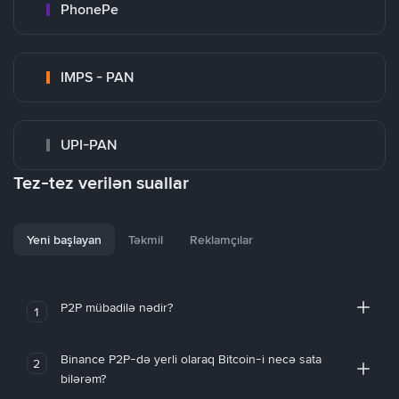
PhonePe
IMPS - PAN
UPI-PAN
Tez-tez verilən suallar
Yeni başlayan
Təkmil
Reklamçılar
P2P mübadilə nədir?
1
Binance P2P-də yerli olaraq Bitcoin-i necə sata
2
bilərəm?