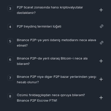
P2P ticarət zonasında hansı kriptovalyutalar
3
dəstəklənir?
P2P treydinq terminləri lüğəti
4
Binance P2P-yə yeni ödəniş metodlarını necə əlavə
5
etməli?
Binance P2P-də yerli olaraq Bitcoin-i necə ala
6
bilərəm?
Binance P2P niyə digər P2P bazar yerlərindən yaxşı
7
hesab olunur?
Özümü fırıldaqçılıqdan necə qoruya bilərəm?
8
Binance P2P Escrow FTW!