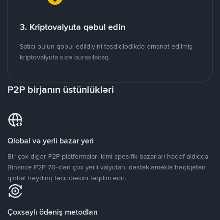
3. Kriptovalyuta qəbul edin
Satıcı pulun qəbul edildiyini təsdiqlədikdə əmanət edilmiş
kriptovalyuta sizə buraxılacaq.
P2P birjanın üstünlükləri
Qlobal və yerli bazar yeri
Bir çox digər P2P platformaları kimi spesifik bazarları hədəf aldıqda
Binance P2P 70-dən çox yerli valyutanı dəstəkləməklə həqiqətən
qlobal treydinq təcrübəsini təqdim edir.
Çoxsaylı ödəniş metodları