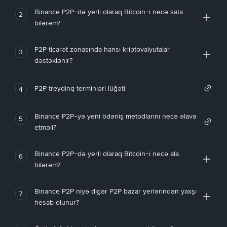
Binance P2P-də yerli olaraq Bitcoin-i necə sata
2
bilərəm?
P2P ticarət zonasında hansı kriptovalyutalar
3
dəstəklənir?
P2P treydinq terminləri lüğəti
4
Binance P2P-yə yeni ödəniş metodlarını necə əlavə
5
etməli?
Binance P2P-də yerli olaraq Bitcoin-i necə ala
6
bilərəm?
Binance P2P niyə digər P2P bazar yerlərindən yaxşı
7
hesab olunur?