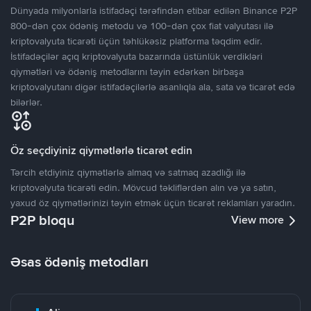
Dünyada milyonlarla istifadəçi tərəfindən etibar edilən Binance P2P
800-dən çox ödəniş metodu və 100-dən çox fiat valyutası ilə
kriptovalyuta ticarəti üçün təhlükəsiz platforma təqdim edir.
İstifadəçilər açıq kriptovalyuta bazarında üstünlük verdikləri
qiymətləri və ödəniş metodlarını təyin edərkən birbaşa
kriptovalyutanı digər istifadəçilərlə asanlıqla ala, sata və ticarət edə
bilərlər.
Öz seçdiyiniz qiymətlərlə ticarət edin
Tərcih etdiyiniz qiymətlərlə almaq və satmaq azadlığı ilə
kriptovalyuta ticarəti edin. Mövcud təkliflərdən alın və ya satın,
yaxud öz qiymətlərinizi təyin etmək üçün ticarət reklamları yaradın.
P2P bloqu
View more
Əsas ödəniş metodları