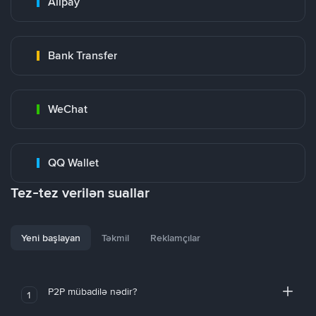
Alipay
Bank Transfer
WeChat
QQ Wallet
Tez-tez verilən suallar
Yeni başlayan
Təkmil
Reklamçılar
P2P mübadilə nədir?
1