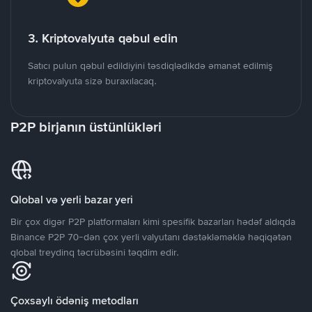
3. Kriptovalyuta qəbul edin
Satıcı pulun qəbul edildiyini təsdiqlədikdə əmanət edilmiş
kriptovalyuta sizə buraxılacaq.
P2P birjanın üstünlükləri
Qlobal və yerli bazar yeri
Bir çox digər P2P platformaları kimi spesifik bazarları hədəf aldıqda
Binance P2P 70-dən çox yerli valyutanı dəstəkləməklə həqiqətən
qlobal treydinq təcrübəsini təqdim edir.
Çoxsaylı ödəniş metodları