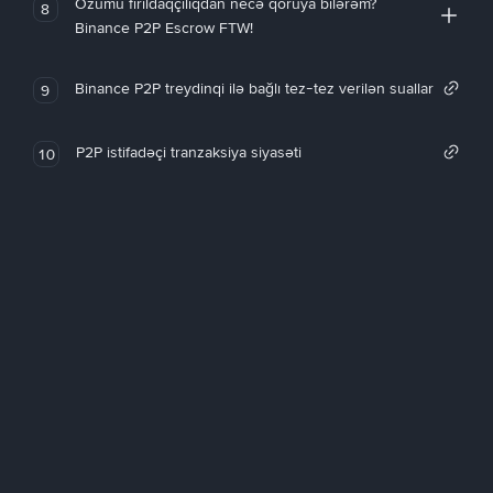
Özümü fırıldaqçılıqdan necə qoruya bilərəm?
8
Binance P2P Escrow FTW!
Binance P2P treydinqi ilə bağlı tez-tez verilən suallar
9
P2P istifadəçi tranzaksiya siyasəti
10