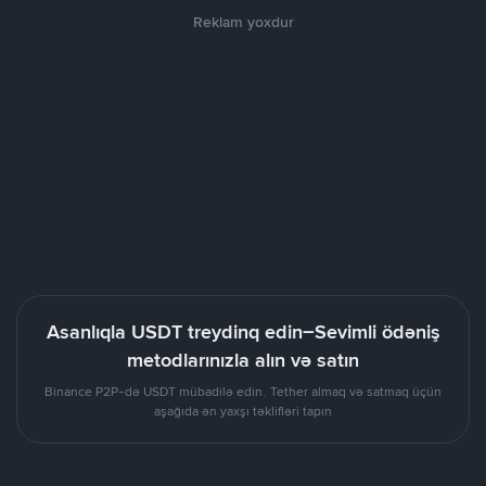
Reklam yoxdur
Asanlıqla USDT treydinq edin–Sevimli ödəniş
metodlarınızla alın və satın
Binance P2P-də USDT mübadilə edin. Tether almaq və satmaq üçün
aşağıda ən yaxşı təklifləri tapın