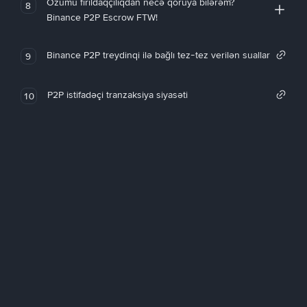
Özümü fırıldaqçılıqdan necə qoruya bilərəm?
8
Binance P2P Escrow FTW!
Binance P2P treydinqi ilə bağlı tez-tez verilən suallar
9
P2P istifadəçi tranzaksiya siyasəti
10