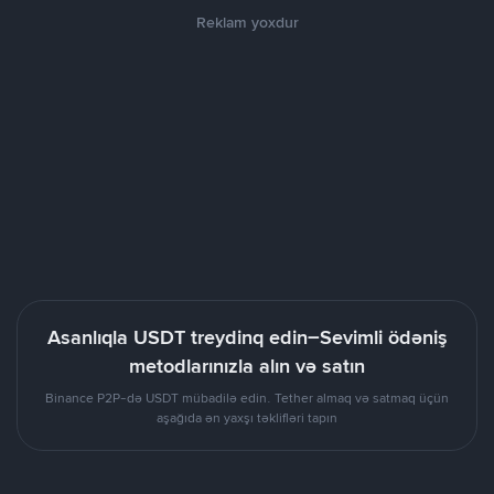
Reklam yoxdur
Asanlıqla USDT treydinq edin–Sevimli ödəniş
metodlarınızla alın və satın
Binance P2P-də USDT mübadilə edin. Tether almaq və satmaq üçün
aşağıda ən yaxşı təklifləri tapın