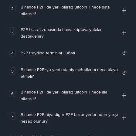
Binance P2P-də yerli olaraq Bitcoin-i necə sata
2
bilərəm?
P2P ticarət zonasında hansı kriptovalyutalar
3
dəstəklənir?
P2P treydinq terminləri lüğəti
4
Binance P2P-yə yeni ödəniş metodlarını necə əlavə
5
etməli?
Binance P2P-də yerli olaraq Bitcoin-i necə ala
6
bilərəm?
Binance P2P niyə digər P2P bazar yerlərindən yaxşı
7
hesab olunur?