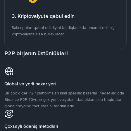
3. Kriptovalyuta qəbul edin
Satıcı pulun qəbul edildiyini təsdiqlədikdə əmanət edilmiş
kriptovalyuta sizə buraxılacaq.
P2P birjanın üstünlükləri
Qlobal və yerli bazar yeri
Bir çox digər P2P platformaları kimi spesifik bazarları hədəf aldıqda
Binance P2P 70-dən çox yerli valyutanı dəstəkləməklə həqiqətən
qlobal treydinq təcrübəsini təqdim edir.
Çoxsaylı ödəniş metodları