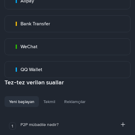
Alipay
Bank Transfer
WeChat
QQ Wallet
Tez-tez verilən suallar
Yeni başlayan
Təkmil
Reklamçılar
P2P mübadilə nədir?
1