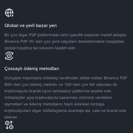
Qlobal və yerli bazar yeri
Bir çox digər P2P platformaları kimi spesifik bazarları hədəf aldıqda
Binance P2P 70-dən çox yerli valyutanı dəstəkləməklə həqiqətən
qlobal treydinq təcrübəsini təqdim edir.
Çoxsaylı ödəniş metodları
Dünyada milyonlarla istifadəçi tərəfindən etibar edilən Binance P2P
800-dən çox ödəniş metodu və 100-dən çox fiat valyutası ilə
kriptovalyuta ticarəti üçün təhlükəsiz platforma təqdim edir.
İstifadəçilər açıq kriptovalyuta bazarında üstünlük verdikləri
qiymətləri və ödəniş metodlarını təyin edərkən birbaşa
kriptovalyutanı digər istifadəçilərlə asanlıqla ala, sata və ticarət edə
bilərlər.