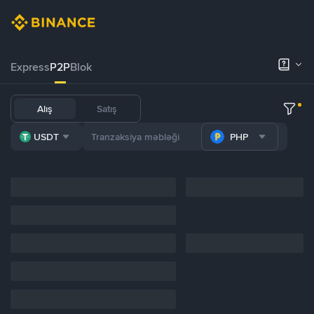
Express
P2P
Blok
Alış
Satış
USDT
PHP