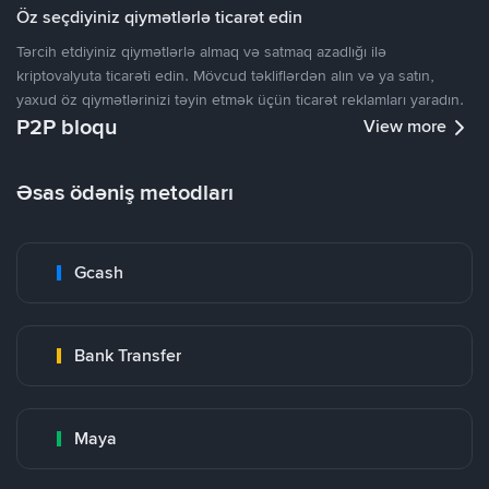
Öz seçdiyiniz qiymətlərlə ticarət edin
Tərcih etdiyiniz qiymətlərlə almaq və satmaq azadlığı ilə
kriptovalyuta ticarəti edin. Mövcud təkliflərdən alın və ya satın,
yaxud öz qiymətlərinizi təyin etmək üçün ticarət reklamları yaradın.
P2P bloqu
View more
Əsas ödəniş metodları
Gcash
Bank Transfer
Maya