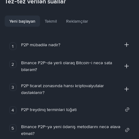
Tez-tez verilən suallar
Yeni başlayan
Təkmil
Reklamçılar
P2P mübadilə nədir?
1
Binance P2P-də yerli olaraq Bitcoin-i necə sata
2
bilərəm?
P2P ticarət zonasında hansı kriptovalyutalar
3
dəstəklənir?
P2P treydinq terminləri lüğəti
4
Binance P2P-yə yeni ödəniş metodlarını necə əlavə
5
etməli?