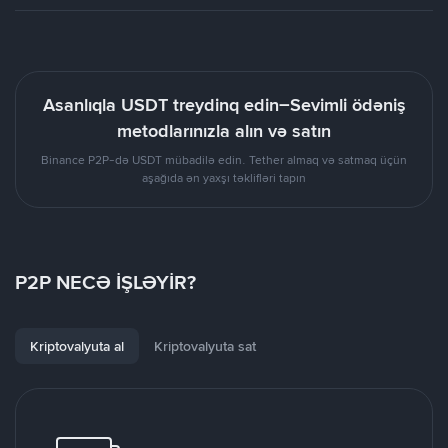
Asanlıqla USDT treydinq edin–Sevimli ödəniş
metodlarınızla alın və satın
Binance P2P-də USDT mübadilə edin. Tether almaq və satmaq üçün
aşağıda ən yaxşı təklifləri tapın
P2P NECƏ İŞLƏYİR?
Kriptovalyuta al
Kriptovalyuta sat