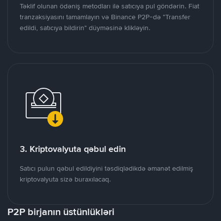
Təklif olunan ödəniş metodları ilə satıcıya pul göndərin. Fiat
tranzaksiyasını tamamlayın və Binance P2P-də "Transfer
edildi, satıcıya bildirin" düyməsinə klikləyin.
3. Kriptovalyuta qəbul edin
Satıcı pulun qəbul edildiyini təsdiqlədikdə əmanət edilmiş
kriptovalyuta sizə buraxılacaq.
P2P birjanın üstünlükləri