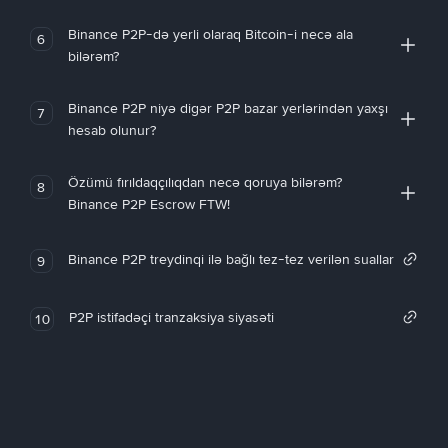
Binance P2P-də yerli olaraq Bitcoin-i necə ala
6
bilərəm?
Binance P2P niyə digər P2P bazar yerlərindən yaxşı
7
hesab olunur?
Özümü fırıldaqçılıqdan necə qoruya bilərəm?
8
Binance P2P Escrow FTW!
Binance P2P treydinqi ilə bağlı tez-tez verilən suallar
9
P2P istifadəçi tranzaksiya siyasəti
10