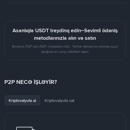
Asanlıqla USDT treydinq edin–Sevimli ödəniş
metodlarınızla alın və satın
Binance P2P-də USDT mübadilə edin. Tether almaq və satmaq üçün
aşağıda ən yaxşı təklifləri tapın
P2P NECƏ İŞLƏYİR?
Kriptovalyuta al
Kriptovalyuta sat