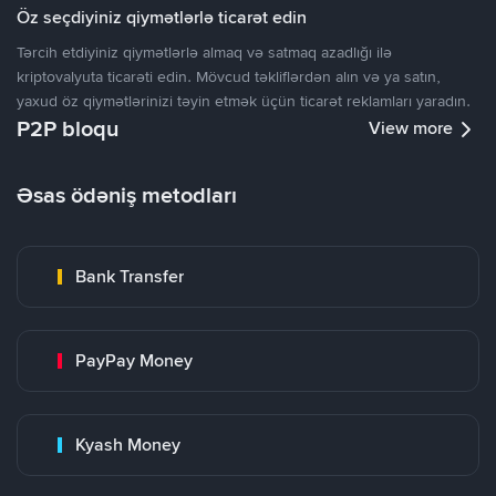
Öz seçdiyiniz qiymətlərlə ticarət edin
Tərcih etdiyiniz qiymətlərlə almaq və satmaq azadlığı ilə
kriptovalyuta ticarəti edin. Mövcud təkliflərdən alın və ya satın,
yaxud öz qiymətlərinizi təyin etmək üçün ticarət reklamları yaradın.
P2P bloqu
View more
Əsas ödəniş metodları
Bank Transfer
PayPay Money
Kyash Money