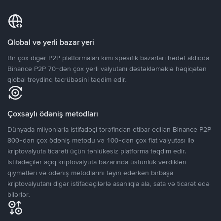
Qlobal və yerli bazar yeri
Bir çox digər P2P platformaları kimi spesifik bazarları hədəf aldıqda
Binance P2P 70-dən çox yerli valyutanı dəstəkləməklə həqiqətən
qlobal treydinq təcrübəsini təqdim edir.
Çoxsaylı ödəniş metodları
Dünyada milyonlarla istifadəçi tərəfindən etibar edilən Binance P2P
800-dən çox ödəniş metodu və 100-dən çox fiat valyutası ilə
kriptovalyuta ticarəti üçün təhlükəsiz platforma təqdim edir.
İstifadəçilər açıq kriptovalyuta bazarında üstünlük verdikləri
qiymətləri və ödəniş metodlarını təyin edərkən birbaşa
kriptovalyutanı digər istifadəçilərlə asanlıqla ala, sata və ticarət edə
bilərlər.