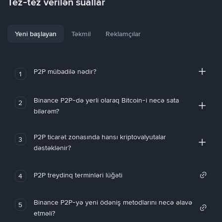
Tez-tez verilən suallar
Yeni başlayan
Təkmil
Reklamçılar
P2P mübadilə nədir?
1
Binance P2P-də yerli olaraq Bitcoin-i necə sata
2
bilərəm?
P2P ticarət zonasında hansı kriptovalyutalar
3
dəstəklənir?
P2P treydinq terminləri lüğəti
4
Binance P2P-yə yeni ödəniş metodlarını necə əlavə
5
etməli?