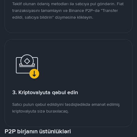
Təklif olunan ödəniş metodları ilə satıcıya pul göndərin. Fiat
tranzaksiyasını tamamlayın və Binance P2P-də "Transfer
edildi, satıcıya bildirin" düyməsinə klikləyin.
3. Kriptovalyuta qəbul edin
Satıcı pulun qəbul edildiyini təsdiqlədikdə əmanət edilmiş
kriptovalyuta sizə buraxılacaq.
P2P birjanın üstünlükləri