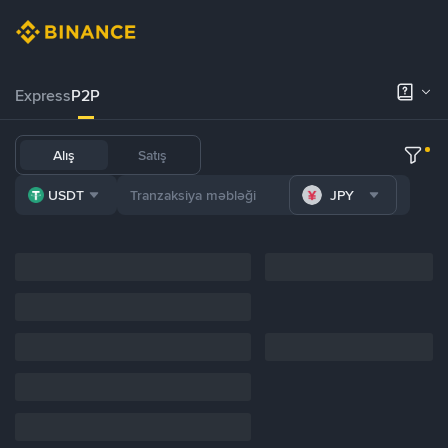
Express
P2P
Alış
Satış
USDT
JPY