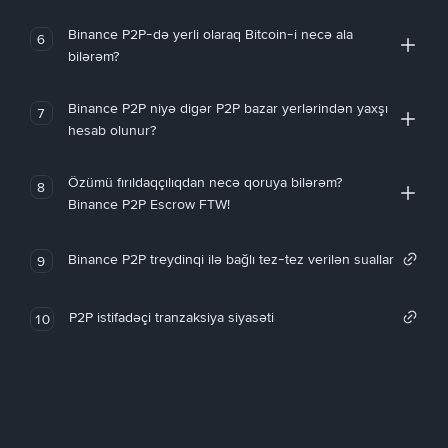
Binance P2P-də yerli olaraq Bitcoin-i necə ala
6
bilərəm?
Binance P2P niyə digər P2P bazar yerlərindən yaxşı
7
hesab olunur?
Özümü fırıldaqçılıqdan necə qoruya bilərəm?
8
Binance P2P Escrow FTW!
Binance P2P treydinqi ilə bağlı tez-tez verilən suallar
9
P2P istifadəçi tranzaksiya siyasəti
10