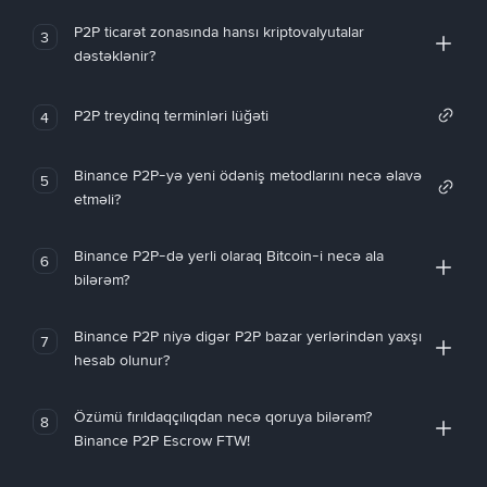
P2P ticarət zonasında hansı kriptovalyutalar
3
dəstəklənir?
P2P treydinq terminləri lüğəti
4
Binance P2P-yə yeni ödəniş metodlarını necə əlavə
5
etməli?
Binance P2P-də yerli olaraq Bitcoin-i necə ala
6
bilərəm?
Binance P2P niyə digər P2P bazar yerlərindən yaxşı
7
hesab olunur?
Özümü fırıldaqçılıqdan necə qoruya bilərəm?
8
Binance P2P Escrow FTW!