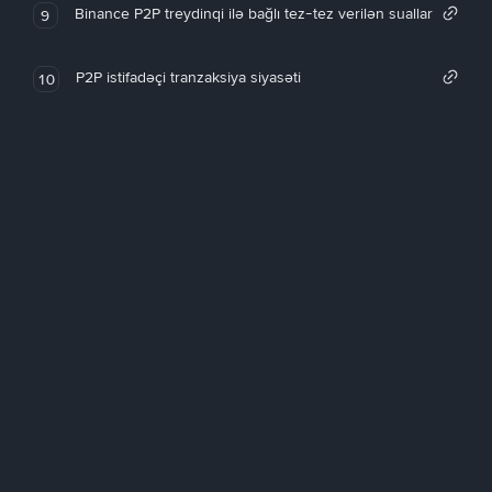
Binance P2P treydinqi ilə bağlı tez-tez verilən suallar
9
P2P istifadəçi tranzaksiya siyasəti
10