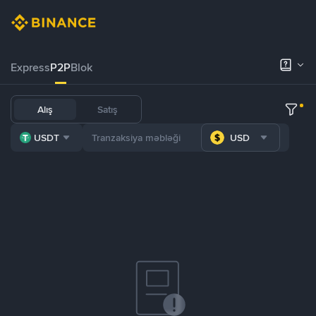
Express
P2P
Blok
Alış
Satış
USDT
USD