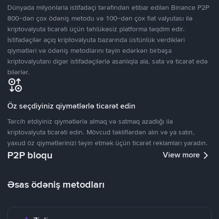
Dünyada milyonlarla istifadəçi tərəfindən etibar edilən Binance P2P
800-dən çox ödəniş metodu və 100-dən çox fiat valyutası ilə
kriptovalyuta ticarəti üçün təhlükəsiz platforma təqdim edir.
İstifadəçilər açıq kriptovalyuta bazarında üstünlük verdikləri
qiymətləri və ödəniş metodlarını təyin edərkən birbaşa
kriptovalyutanı digər istifadəçilərlə asanlıqla ala, sata və ticarət edə
bilərlər.
Öz seçdiyiniz qiymətlərlə ticarət edin
Tərcih etdiyiniz qiymətlərlə almaq və satmaq azadlığı ilə
kriptovalyuta ticarəti edin. Mövcud təkliflərdən alın və ya satın,
yaxud öz qiymətlərinizi təyin etmək üçün ticarət reklamları yaradın.
P2P bloqu
View more
Əsas ödəniş metodları