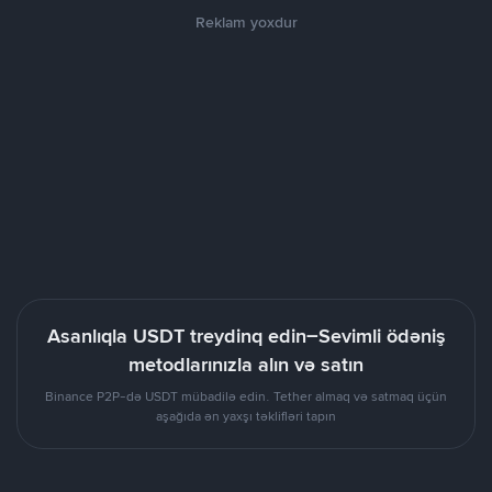
Reklam yoxdur
Asanlıqla USDT treydinq edin–Sevimli ödəniş
metodlarınızla alın və satın
Binance P2P-də USDT mübadilə edin. Tether almaq və satmaq üçün
aşağıda ən yaxşı təklifləri tapın