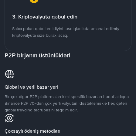
3. Kriptovalyuta qəbul edin
Satıcı pulun qəbul edildiyini təsdiqlədikdə əmanət edilmiş
kriptovalyuta sizə buraxılacaq.
P2P birjanın üstünlükləri
Qlobal və yerli bazar yeri
Bir çox digər P2P platformaları kimi spesifik bazarları hədəf aldıqda
Binance P2P 70-dən çox yerli valyutanı dəstəkləməklə həqiqətən
qlobal treydinq təcrübəsini təqdim edir.
Çoxsaylı ödəniş metodları