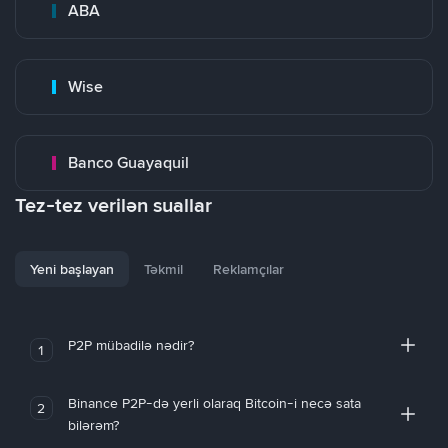
ABA
Wise
Banco Guayaquil
Tez-tez verilən suallar
Yeni başlayan
Təkmil
Reklamçılar
P2P mübadilə nədir?
1
Binance P2P-də yerli olaraq Bitcoin-i necə sata
2
bilərəm?