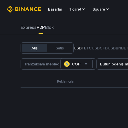
Bazarlar
Ticarət
Square
Express
P2P
Blok
Alış
Satış
USDT
BTC
USDC
FDUSD
BNB
E
COP
Bütün ödəniş m
Reklamçılar