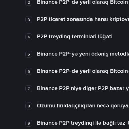
Binance P2P-də yerli olaraq Bitcoin
2
P2P ticarət zonasında hansı kriptova
3
P2P treydinq terminləri lüğəti
4
Binance P2P-yə yeni ödəniş metodla
5
Binance P2P-də yerli olaraq Bitcoin
6
Binance P2P niyə digər P2P bazar y
7
Özümü fırıldaqçılıqdan necə qoruy
8
Binance P2P treydinqi ilə bağlı tez-t
9