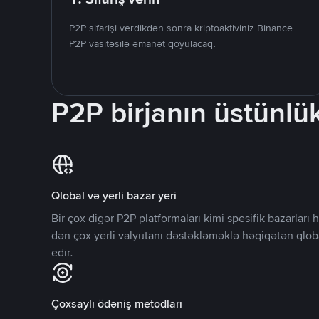
P2P sifarişi verdikdən sonra kriptoaktiviniz Binance
P2P vasitəsilə əmanət qoyulacaq.
P2P birjanın üstünlük
Qlobal və yerli bazar yeri
Bir çox digər P2P platformaları kimi spesifik bazarlar
dən çox yerli valyutanı dəstəkləməklə həqiqətən qlob
edir.
Çoxsaylı ödəniş metodları