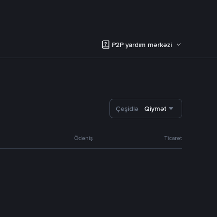
P2P yardım mərkəzi
Çeşidlə
Qiymət
Ödəniş
Ticarət