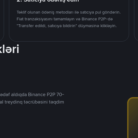
Təklif olunan ödəniş metodları ilə satıcıya pul göndərin.
Fiat tranzaksiyasını tamamlayın və Binance P2P-də
"Transfer edildi, satıcıya bildirin" düyməsinə klikləyin.
ləri
ı hədəf aldıqda Binance P2P 70-
al treydinq təcrübəsini təqdim