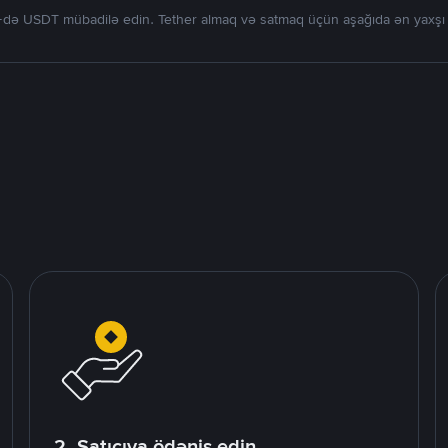
də USDT mübadilə edin. Tether almaq və satmaq üçün aşağıda ən yaxşı tək
2. Satıcıya ödəniş edin