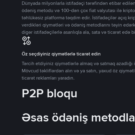
Dünyada milyonlarla istifadəçi tərəfindən etibar edi
ödəniş metodu və 100-dən çox fiat valyutası ilə kripto
təhlükəsiz platforma təqdim edir. İstifadəçilər açıq kr
verdikləri qiymətləri və ödəniş metodlarını təyin edər
digər istifadəçilərlə asanlıqla ala, sata və ticarət edə bi
Öz seçdiyiniz qiymətlərlə ticarət edin
Tərcih etdiyiniz qiymətlərlə almaq və satmaq azadlığı il
Mövcud təkliflərdən alın və ya satın, yaxud öz qiymət
ticarət reklamları yaradın.
P2P bloqu
Əsas ödəniş metodla