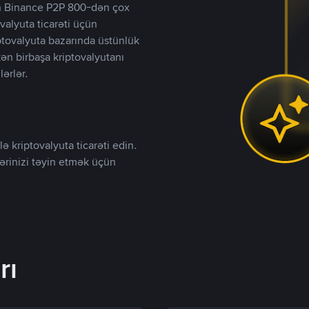
lən Binance P2P 800-dən çox
valyuta ticarəti üçün
iptovalyuta bazarında üstünlük
kən birbaşa kriptovalyutanı
lərlər.
ə kriptovalyuta ticarəti edin.
lərinizi təyin etmək üçün
rı