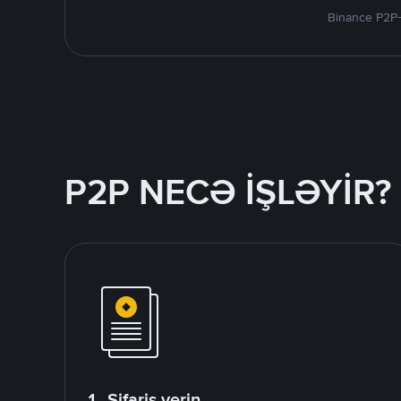
Binance P2P-
P2P NECƏ İŞLƏYİR?
1. Sifariş verin