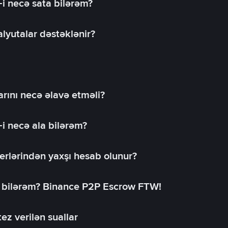
-i necə sata bilərəm?
lyutalar dəstəklənir?
rını necə əlavə etməli?
-i necə ala bilərəm?
erlərindən yaxşı hesab olunur?
a bilərəm? Binance P2P Escrow FTW!
ez verilən suallar