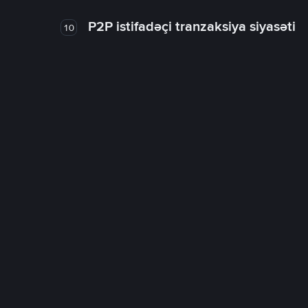
P2P istifadəçi tranzaksiya siyasəti
10