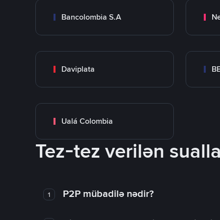
Bancolombia S.A
Ne
Daviplata
B
Ualá Colombia
Tez-tez verilən sualla
P2P mübadilə nədir?
1