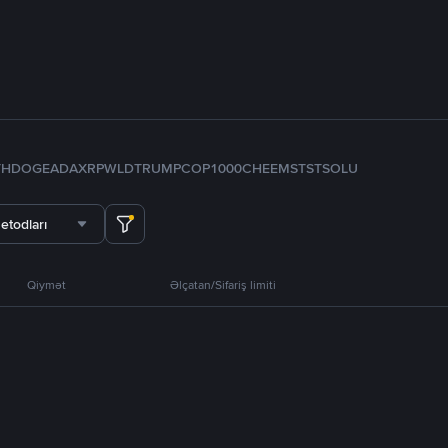
TH
DOGE
ADA
XRP
WLD
TRUMP
COP
1000CHEEMS
TST
SOL
U
etodları
Qiymət
Əlçatan/Sifariş limiti