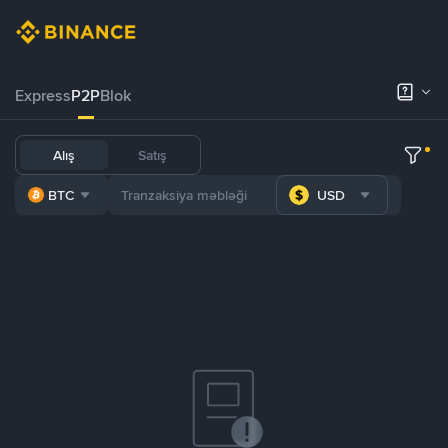
Express
P2P
Blok
Alış
Satış
BTC
USD