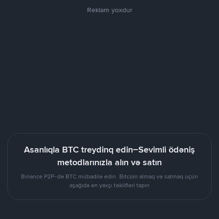
Reklam yoxdur
Asanlıqla BTC treydinq edin–Sevimli ödəniş
metodlarınızla alın və satın
Binance P2P-də BTC mübadilə edin. Bitcoin almaq və satmaq üçün
aşağıda ən yaxşı təklifləri tapın