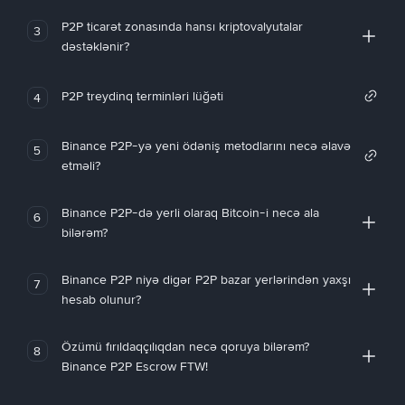
P2P ticarət zonasında hansı kriptovalyutalar
3
dəstəklənir?
P2P treydinq terminləri lüğəti
4
Binance P2P-yə yeni ödəniş metodlarını necə əlavə
5
etməli?
Binance P2P-də yerli olaraq Bitcoin-i necə ala
6
bilərəm?
Binance P2P niyə digər P2P bazar yerlərindən yaxşı
7
hesab olunur?
Özümü fırıldaqçılıqdan necə qoruya bilərəm?
8
Binance P2P Escrow FTW!