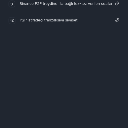
Binance P2P treydinqi ilə bağlı tez-tez verilən suallar
9
P2P istifadəçi tranzaksiya siyasəti
10