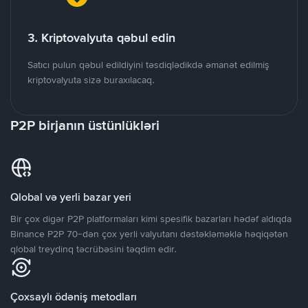
3. Kriptovalyuta qəbul edin
Satıcı pulun qəbul edildiyini təsdiqlədikdə əmanət edilmiş
kriptovalyuta sizə buraxılacaq.
P2P birjanın üstünlükləri
Qlobal və yerli bazar yeri
Bir çox digər P2P platformaları kimi spesifik bazarları hədəf aldıqda
Binance P2P 70-dən çox yerli valyutanı dəstəkləməklə həqiqətən
qlobal treydinq təcrübəsini təqdim edir.
Çoxsaylı ödəniş metodları