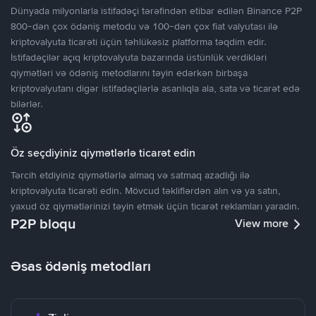
Dünyada milyonlarla istifadəçi tərəfindən etibar edilən Binance P2P
800-dən çox ödəniş metodu və 100-dən çox fiat valyutası ilə
kriptovalyuta ticarəti üçün təhlükəsiz platforma təqdim edir.
İstifadəçilər açıq kriptovalyuta bazarında üstünlük verdikləri
qiymətləri və ödəniş metodlarını təyin edərkən birbaşa
kriptovalyutanı digər istifadəçilərlə asanlıqla ala, sata və ticarət edə
bilərlər.
Öz seçdiyiniz qiymətlərlə ticarət edin
Tərcih etdiyiniz qiymətlərlə almaq və satmaq azadlığı ilə
kriptovalyuta ticarəti edin. Mövcud təkliflərdən alın və ya satın,
yaxud öz qiymətlərinizi təyin etmək üçün ticarət reklamları yaradın.
P2P bloqu
View more
Əsas ödəniş metodları