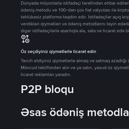
Dünyada milyonlarla istifadəçi tərəfindən etibar edi
ödəniş metodu və 100-dən çox fiat valyutası ilə kripto
təhlükəsiz platforma təqdim edir. İstifadəçilər açıq kr
verdikləri qiymətləri və ödəniş metodlarını təyin edər
digər istifadəçilərlə asanlıqla ala, sata və ticarət edə bi
Öz seçdiyiniz qiymətlərlə ticarət edin
Tərcih etdiyiniz qiymətlərlə almaq və satmaq azadlığı il
Mövcud təkliflərdən alın və ya satın, yaxud öz qiymət
ticarət reklamları yaradın.
P2P bloqu
Əsas ödəniş metodla