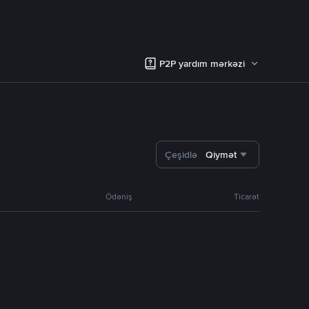
P2P yardım mərkəzi
Çeşidlə
Qiymət
Ödəniş
Ticarət