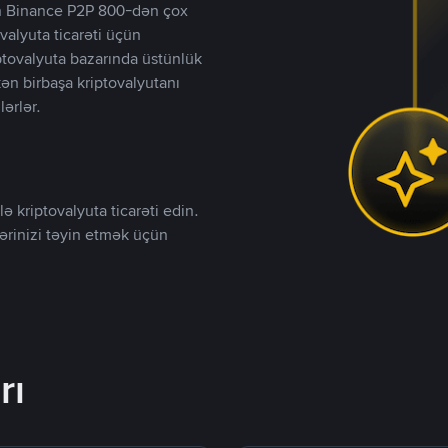
lən Binance P2P 800-dən çox
valyuta ticarəti üçün
iptovalyuta bazarında üstünlük
kən birbaşa kriptovalyutanı
lərlər.
ə kriptovalyuta ticarəti edin.
lərinizi təyin etmək üçün
rı