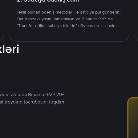
Təklif olunan ödəniş metodları ilə satıcıya pul göndərin.
Fiat tranzaksiyasını tamamlayın və Binance P2P-də
"Transfer edildi, satıcıya bildirin" düyməsinə klikləyin.
ləri
ı hədəf aldıqda Binance P2P 70-
al treydinq təcrübəsini təqdim