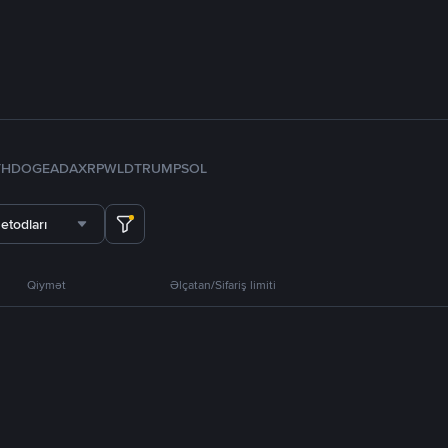
TH
DOGE
ADA
XRP
WLD
TRUMP
SOL
etodları
Qiymət
Əlçatan/Sifariş limiti