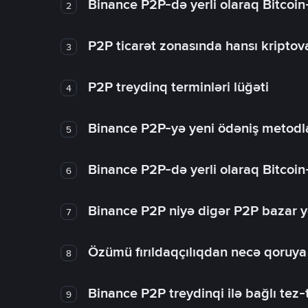
Binance P2P-də yerli olaraq Bitcoin
2
P2P ticarət zonasında hansı kriptova
3
P2P treydinq terminləri lüğəti
4
Binance P2P-yə yeni ödəniş metodla
5
Binance P2P-də yerli olaraq Bitcoin
6
Binance P2P niyə digər P2P bazar y
7
Özümü fırıldaqçılıqdan necə qoruy
8
Binance P2P treydinqi ilə bağlı tez-t
9