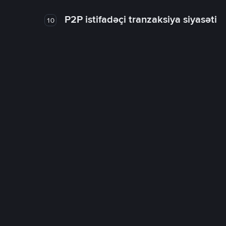
P2P istifadəçi tranzaksiya siyasəti
10