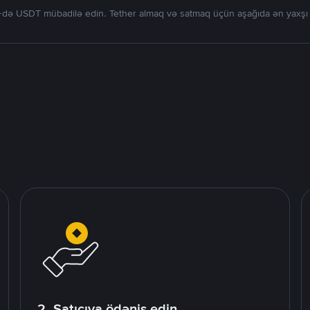
də USDT mübadilə edin. Tether almaq və satmaq üçün aşağıda ən yaxşı tək
2. Satıcıya ödəniş edin