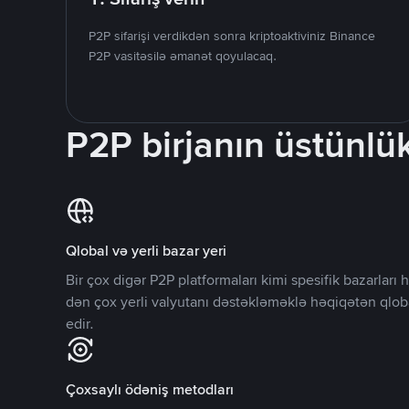
P2P sifarişi verdikdən sonra kriptoaktiviniz Binance
P2P vasitəsilə əmanət qoyulacaq.
P2P birjanın üstünlük
Qlobal və yerli bazar yeri
Bir çox digər P2P platformaları kimi spesifik bazarlar
dən çox yerli valyutanı dəstəkləməklə həqiqətən qlob
edir.
Çoxsaylı ödəniş metodları