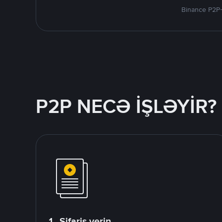
Binance P2P-
P2P NECƏ İŞLƏYİR?
1. Sifariş verin