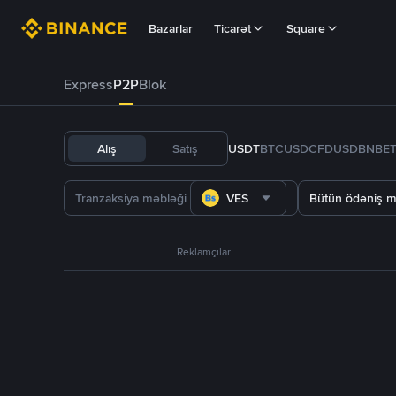
Bazarlar
Ticarət
Square
Express
P2P
Blok
Alış
Satış
USDT
BTC
USDC
FDUSD
BNB
E
VES
Bütün ödəniş m
Reklamçılar