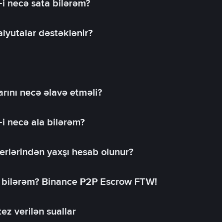
-i necə sata bilərəm?
lyutalar dəstəklənir?
rını necə əlavə etməli?
-i necə ala bilərəm?
erlərindən yaxşı hesab olunur?
a bilərəm? Binance P2P Escrow FTW!
ez verilən suallar