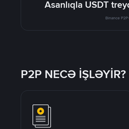
Asanlıqla USDT treyd
Binance P2P-
P2P NECƏ İŞLƏYİR?