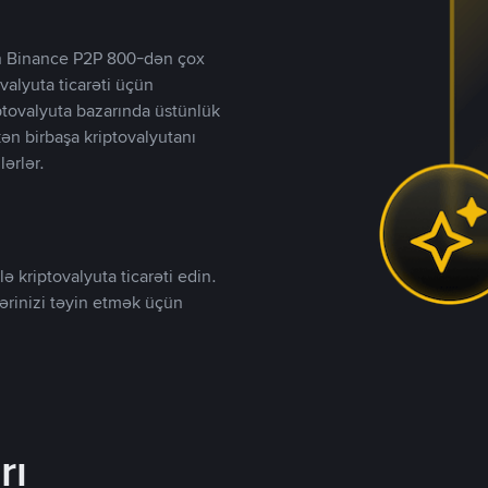
lən Binance P2P 800-dən çox
valyuta ticarəti üçün
iptovalyuta bazarında üstünlük
kən birbaşa kriptovalyutanı
lərlər.
ə kriptovalyuta ticarəti edin.
lərinizi təyin etmək üçün
rı