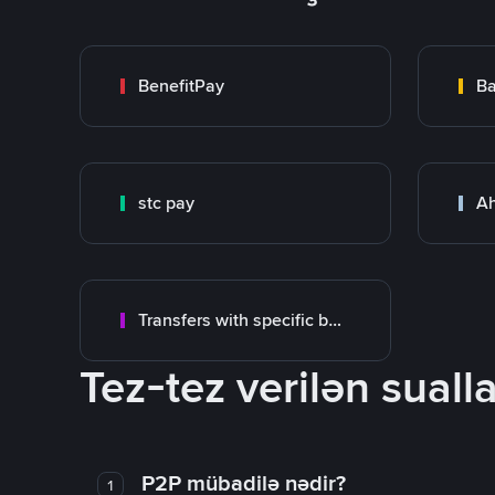
BenefitPay
Ba
stc pay
Ah
Transfers with specific bank
Tez-tez verilən sualla
P2P mübadilə nədir?
1