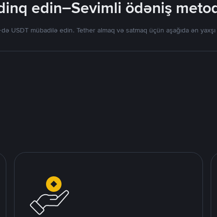
inq edin–Sevimli ödəniş metodla
də USDT mübadilə edin. Tether almaq və satmaq üçün aşağıda ən yaxşı tək