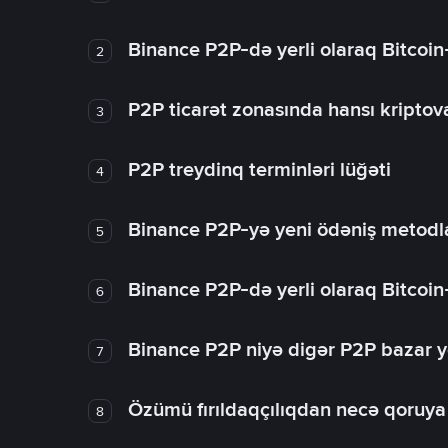
Binance P2P-də yerli olaraq Bitcoin
2
P2P ticarət zonasında hansı kriptova
3
P2P treydinq terminləri lüğəti
4
Binance P2P-yə yeni ödəniş metodla
5
Binance P2P-də yerli olaraq Bitcoin
6
Binance P2P niyə digər P2P bazar y
7
Özümü fırıldaqçılıqdan necə qoruy
8