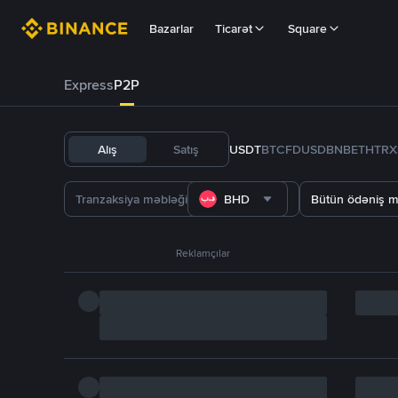
Bazarlar
Ticarət
Square
Express
P2P
Alış
Satış
USDT
BTC
FDUSD
BNB
ETH
TRX
BHD
Bütün ödəniş m
Reklamçılar