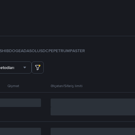
SHIB
DOGE
ADA
SOL
USDC
PEPE
TRUMP
ASTER
etodları
Qiymət
Əlçatan/Sifariş limiti