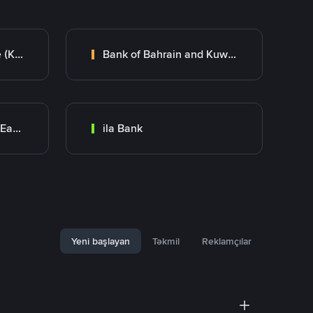
Kuwait Finance House (KFH)
Bank of Bahrain and Kuwait B.S.C.
Bank Transfer (Middle East)
ila Bank
Yeni başlayan
Təkmil
Reklamçılar