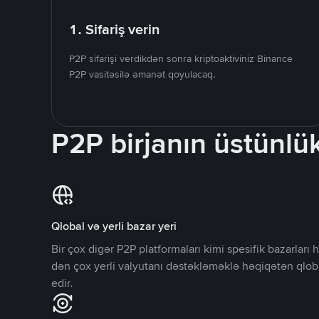
1. Sifariş verin
P2P sifarişi verdikdən sonra kriptoaktiviniz Binance
P2P vasitəsilə əmanət qoyulacaq.
P2P birjanın üstünlük
Qlobal və yerli bazar yeri
Bir çox digər P2P platformaları kimi spesifik bazarlar
dən çox yerli valyutanı dəstəkləməklə həqiqətən qlob
edir.