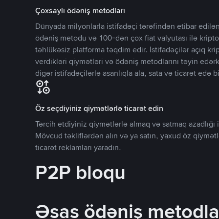
Çoxsaylı ödəniş metodları
Dünyada milyonlarla istifadəçi tərəfindən etibar edi
ödəniş metodu və 100-dən çox fiat valyutası ilə kripto
təhlükəsiz platforma təqdim edir. İstifadəçilər açıq kr
verdikləri qiymətləri və ödəniş metodlarını təyin edər
digər istifadəçilərlə asanlıqla ala, sata və ticarət edə bi
Öz seçdiyiniz qiymətlərlə ticarət edin
Tərcih etdiyiniz qiymətlərlə almaq və satmaq azadlığı il
Mövcud təkliflərdən alın və ya satın, yaxud öz qiymət
ticarət reklamları yaradın.
P2P bloqu
Əsas ödəniş metodla