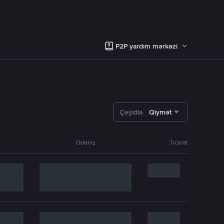
P2P yardım mərkəzi
Çeşidlə
Qiymət
Ödəniş
Ticarət