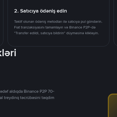
2. Satıcıya ödəniş edin
Təklif olunan ödəniş metodları ilə satıcıya pul göndərin.
Fiat tranzaksiyasını tamamlayın və Binance P2P-də
"Transfer edildi, satıcıya bildirin" düyməsinə klikləyin.
ləri
ı hədəf aldıqda Binance P2P 70-
al treydinq təcrübəsini təqdim