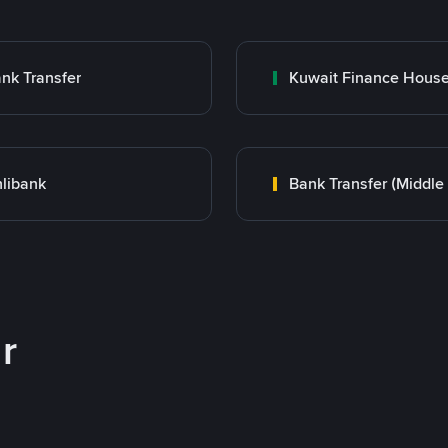
nk Transfer
libank
r