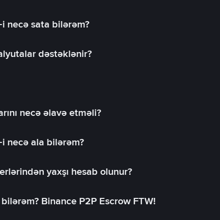
-i necə sata bilərəm?
lyutalar dəstəklənir?
rını necə əlavə etməli?
-i necə ala bilərəm?
erlərindən yaxşı hesab olunur?
a bilərəm? Binance P2P Escrow FTW!