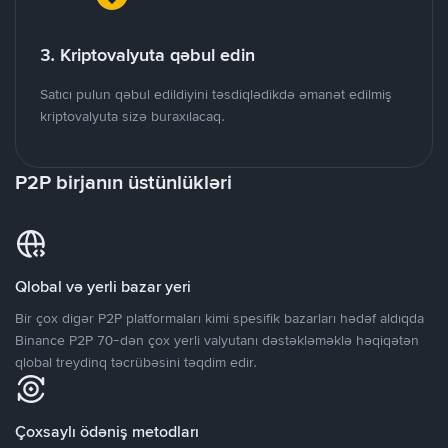
3. Kriptovalyuta qəbul edin
Satıcı pulun qəbul edildiyini təsdiqlədikdə əmanət edilmiş
kriptovalyuta sizə buraxılacaq.
P2P birjanın üstünlükləri
Qlobal və yerli bazar yeri
Bir çox digər P2P platformaları kimi spesifik bazarları hədəf aldıqda
Binance P2P 70-dən çox yerli valyutanı dəstəkləməklə həqiqətən
qlobal treydinq təcrübəsini təqdim edir.
Çoxsaylı ödəniş metodları