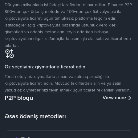
Dünyada milyonlarla istifadəçi tərəfindən etibar edilən Binance P2P
800-dən çox ödəniş metodu və 100-dən çox fiat valyutası ilə
kriptovalyuta ticarəti üçün təhlükəsiz platforma təqdim edir.
İstifadəçilər açıq kriptovalyuta bazarında üstünlük verdikləri
qiymətləri və ödəniş metodlarını təyin edərkən birbaşa
kriptovalyutanı digər istifadəçilərlə asanlıqla ala, sata və ticarət edə
bilərlər.
Öz seçdiyiniz qiymətlərlə ticarət edin
Tərcih etdiyiniz qiymətlərlə almaq və satmaq azadlığı ilə
kriptovalyuta ticarəti edin. Mövcud təkliflərdən alın və ya satın,
yaxud öz qiymətlərinizi təyin etmək üçün ticarət reklamları yaradın.
P2P bloqu
View more
Əsas ödəniş metodları