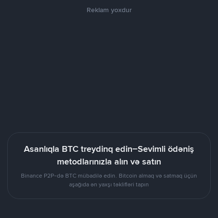
Reklam yoxdur
Asanlıqla BTC treydinq edin–Sevimli ödəniş
metodlarınızla alın və satın
Binance P2P-də BTC mübadilə edin. Bitcoin almaq və satmaq üçün
aşağıda ən yaxşı təklifləri tapın