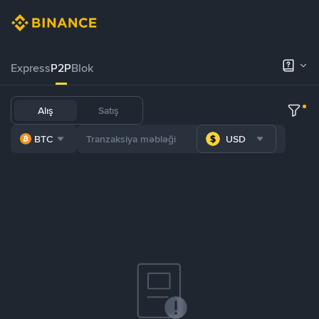
Express
P2P
Blok
Alış
Satış
BTC
USD