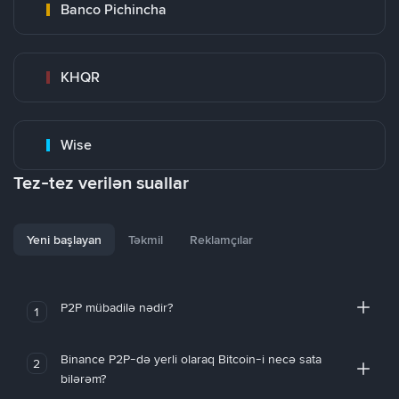
Banco Pichincha
KHQR
Wise
Tez-tez verilən suallar
Yeni başlayan
Təkmil
Reklamçılar
P2P mübadilə nədir?
1
Binance P2P-də yerli olaraq Bitcoin-i necə sata
2
bilərəm?