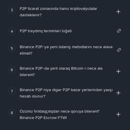
P2P ticarət zonasında hansı kriptovalyutalar
3
dəstəklənir?
P2P treydinq terminləri lüğəti
4
Binance P2P-yə yeni ödəniş metodlarını necə əlavə
5
etməli?
Binance P2P-də yerli olaraq Bitcoin-i necə ala
6
bilərəm?
Binance P2P niyə digər P2P bazar yerlərindən yaxşı
7
hesab olunur?
Özümü fırıldaqçılıqdan necə qoruya bilərəm?
8
Binance P2P Escrow FTW!