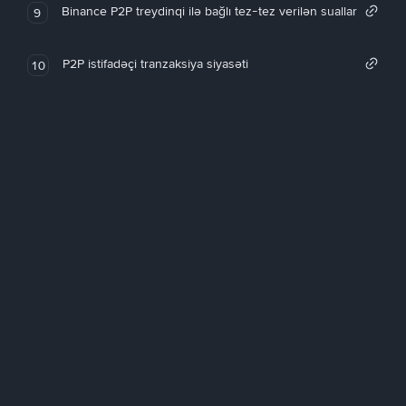
Binance P2P treydinqi ilə bağlı tez-tez verilən suallar
9
P2P istifadəçi tranzaksiya siyasəti
10