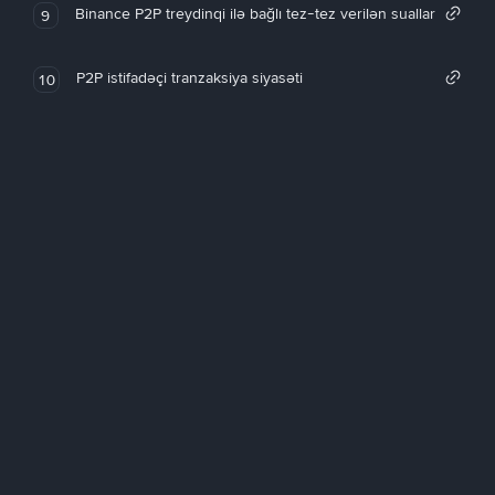
Binance P2P treydinqi ilə bağlı tez-tez verilən suallar
9
P2P istifadəçi tranzaksiya siyasəti
10