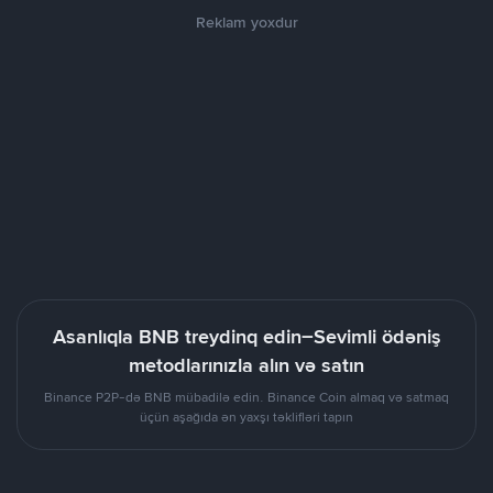
Reklam yoxdur
Asanlıqla BNB treydinq edin–Sevimli ödəniş
metodlarınızla alın və satın
Binance P2P-də BNB mübadilə edin. Binance Coin almaq və satmaq
üçün aşağıda ən yaxşı təklifləri tapın