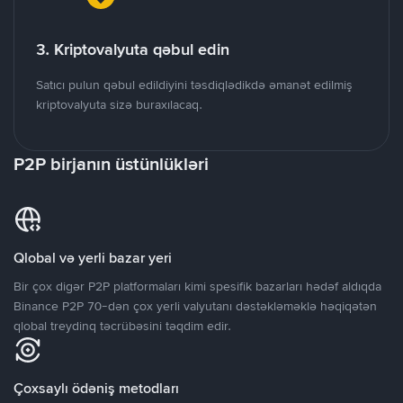
3. Kriptovalyuta qəbul edin
Satıcı pulun qəbul edildiyini təsdiqlədikdə əmanət edilmiş
kriptovalyuta sizə buraxılacaq.
P2P birjanın üstünlükləri
Qlobal və yerli bazar yeri
Bir çox digər P2P platformaları kimi spesifik bazarları hədəf aldıqda
Binance P2P 70-dən çox yerli valyutanı dəstəkləməklə həqiqətən
qlobal treydinq təcrübəsini təqdim edir.
Çoxsaylı ödəniş metodları