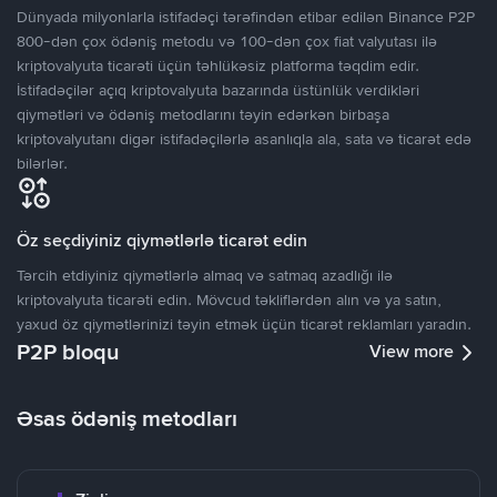
Dünyada milyonlarla istifadəçi tərəfindən etibar edilən Binance P2P
800-dən çox ödəniş metodu və 100-dən çox fiat valyutası ilə
kriptovalyuta ticarəti üçün təhlükəsiz platforma təqdim edir.
İstifadəçilər açıq kriptovalyuta bazarında üstünlük verdikləri
qiymətləri və ödəniş metodlarını təyin edərkən birbaşa
kriptovalyutanı digər istifadəçilərlə asanlıqla ala, sata və ticarət edə
bilərlər.
Öz seçdiyiniz qiymətlərlə ticarət edin
Tərcih etdiyiniz qiymətlərlə almaq və satmaq azadlığı ilə
kriptovalyuta ticarəti edin. Mövcud təkliflərdən alın və ya satın,
yaxud öz qiymətlərinizi təyin etmək üçün ticarət reklamları yaradın.
P2P bloqu
View more
Əsas ödəniş metodları