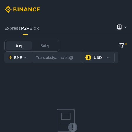
Express
P2P
Blok
Alış
Satış
BNB
USD