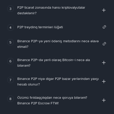
P2P ticarət zonasında hansı kriptovalyutalar
3
dəstəklənir?
P2P treydinq terminləri lüğəti
4
Binance P2P-yə yeni ödəniş metodlarını necə əlavə
5
etməli?
Binance P2P-də yerli olaraq Bitcoin-i necə ala
6
bilərəm?
Binance P2P niyə digər P2P bazar yerlərindən yaxşı
7
hesab olunur?
Özümü fırıldaqçılıqdan necə qoruya bilərəm?
8
Binance P2P Escrow FTW!