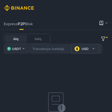
Express
P2P
Blok
Alış
Satış
USDT
USD