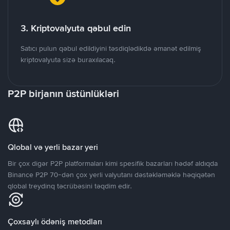
3. Kriptovalyuta qəbul edin
Satıcı pulun qəbul edildiyini təsdiqlədikdə əmanət edilmiş
kriptovalyuta sizə buraxılacaq.
P2P birjanın üstünlükləri
Qlobal və yerli bazar yeri
Bir çox digər P2P platformaları kimi spesifik bazarları hədəf aldıqda
Binance P2P 70-dən çox yerli valyutanı dəstəkləməklə həqiqətən
qlobal treydinq təcrübəsini təqdim edir.
Çoxsaylı ödəniş metodları