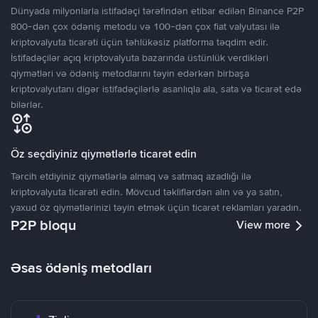
Dünyada milyonlarla istifadəçi tərəfindən etibar edilən Binance P2P
800-dən çox ödəniş metodu və 100-dən çox fiat valyutası ilə
kriptovalyuta ticarəti üçün təhlükəsiz platforma təqdim edir.
İstifadəçilər açıq kriptovalyuta bazarında üstünlük verdikləri
qiymətləri və ödəniş metodlarını təyin edərkən birbaşa
kriptovalyutanı digər istifadəçilərlə asanlıqla ala, sata və ticarət edə
bilərlər.
Öz seçdiyiniz qiymətlərlə ticarət edin
Tərcih etdiyiniz qiymətlərlə almaq və satmaq azadlığı ilə
kriptovalyuta ticarəti edin. Mövcud təkliflərdən alın və ya satın,
yaxud öz qiymətlərinizi təyin etmək üçün ticarət reklamları yaradın.
P2P bloqu
View more
Əsas ödəniş metodları