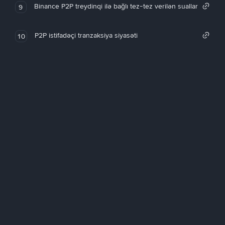
Binance P2P treydinqi ilə bağlı tez-tez verilən suallar
9
P2P istifadəçi tranzaksiya siyasəti
10