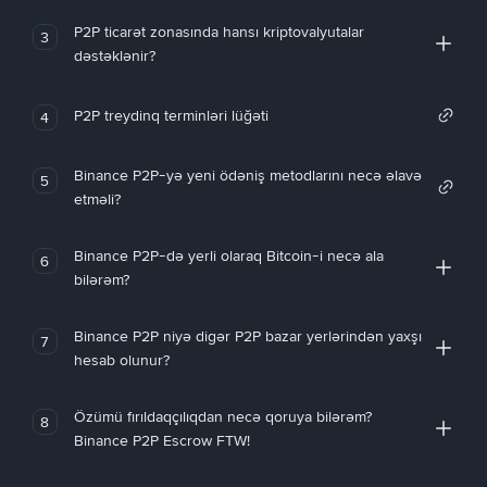
P2P ticarət zonasında hansı kriptovalyutalar
3
dəstəklənir?
P2P treydinq terminləri lüğəti
4
Binance P2P-yə yeni ödəniş metodlarını necə əlavə
5
etməli?
Binance P2P-də yerli olaraq Bitcoin-i necə ala
6
bilərəm?
Binance P2P niyə digər P2P bazar yerlərindən yaxşı
7
hesab olunur?
Özümü fırıldaqçılıqdan necə qoruya bilərəm?
8
Binance P2P Escrow FTW!