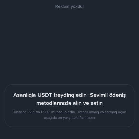
Reklam yoxdur
Asanlıqla USDT treydinq edin–Sevimli ödəniş
metodlarınızla alın və satın
Binance P2P-də USDT mübadilə edin. Tether almaq və satmaq üçün
aşağıda ən yaxşı təklifləri tapın