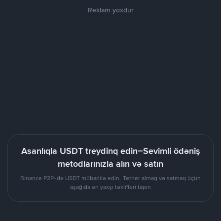
Reklam yoxdur
Asanlıqla USDT treydinq edin–Sevimli ödəniş
metodlarınızla alın və satın
Binance P2P-də USDT mübadilə edin. Tether almaq və satmaq üçün
aşağıda ən yaxşı təklifləri tapın