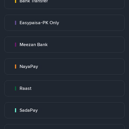
Bank Transfer
Easypaisa-PK Only
Meezan Bank
NayaPay
Raast
SadaPay