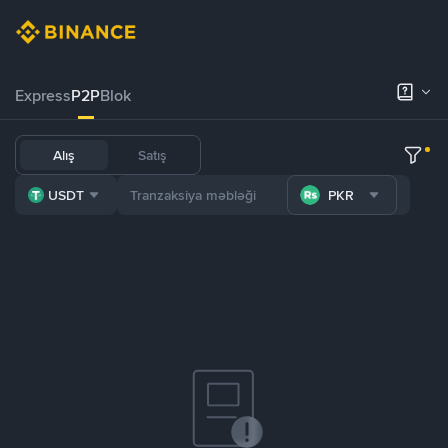
Express
P2P
Blok
Alış
Satış
USDT
PKR