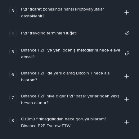
P2P ticarət zonasında hansı kriptovalyutalar
3
dəstəklənir?
P2P treydinq terminləri lüğəti
4
Binance P2P-yə yeni ödəniş metodlarını necə əlavə
5
etməli?
Binance P2P-də yerli olaraq Bitcoin-i necə ala
6
bilərəm?
Binance P2P niyə digər P2P bazar yerlərindən yaxşı
7
hesab olunur?
Özümü fırıldaqçılıqdan necə qoruya bilərəm?
8
Binance P2P Escrow FTW!