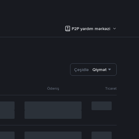
P2P yardım mərkəzi
Çeşidlə
Qiymət
Ödəniş
Ticarət