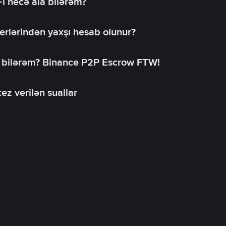
-i necə ala bilərəm?
erlərindən yaxşı hesab olunur?
a bilərəm? Binance P2P Escrow FTW!
ez verilən suallar