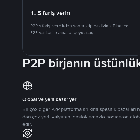
1. Sifariş verin
P2P sifarişi verdikdən sonra kriptoaktiviniz Binance
P2P vasitəsilə əmanət qoyulacaq.
P2P birjanın üstünlük
Qlobal və yerli bazar yeri
Bir çox digər P2P platformaları kimi spesifik bazarlar
dən çox yerli valyutanı dəstəkləməklə həqiqətən qlob
edir.