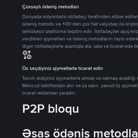
Çoxsaylı ödəniş metodları
Dünyada milyonlarla istifadəçi tərəfindən etibar edi
ödəniş metodu və 100-dən çox fiat valyutası ilə kripto
təhlükəsiz platforma təqdim edir. İstifadəçilər açıq kr
verdikləri qiymətləri və ödəniş metodlarını təyin edər
digər istifadəçilərlə asanlıqla ala, sata və ticarət edə bi
Öz seçdiyiniz qiymətlərlə ticarət edin
Tərcih etdiyiniz qiymətlərlə almaq və satmaq azadlığı il
Mövcud təkliflərdən alın və ya satın, yaxud öz qiymət
ticarət reklamları yaradın.
P2P bloqu
Əsas ödəniş metodla