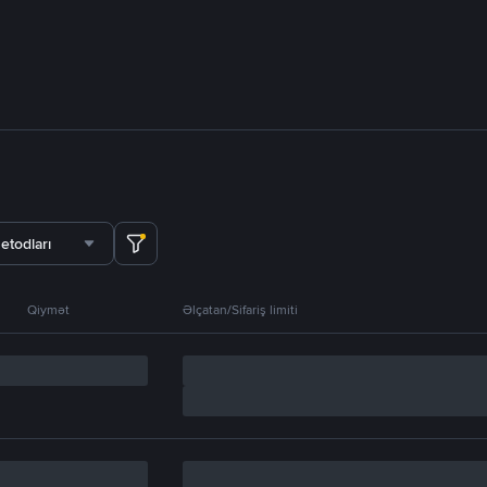
etodları
Qiymət
Əlçatan/Sifariş limiti