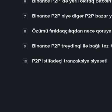
Binance P2P-də yerli olaraq Bitcoin
6
Binance P2P niyə digər P2P bazar y
7
Özümü fırıldaqçılıqdan necə qoruy
8
Binance P2P treydinqi ilə bağlı tez-t
9
P2P istifadəçi tranzaksiya siyasəti
10