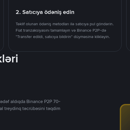
2. Satıcıya ödəniş edin
Təklif olunan ödəniş metodları ilə satıcıya pul göndərin.
Fiat tranzaksiyasını tamamlayın və Binance P2P-də
"Transfer edildi, satıcıya bildirin" düyməsinə klikləyin.
ləri
ı hədəf aldıqda Binance P2P 70-
al treydinq təcrübəsini təqdim