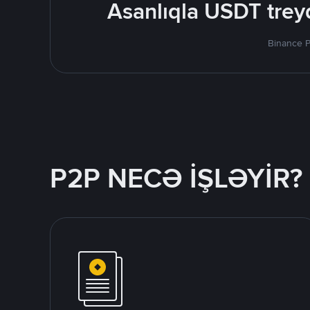
Asanlıqla USDT treyd
Binance P
P2P NECƏ İŞLƏYİR?