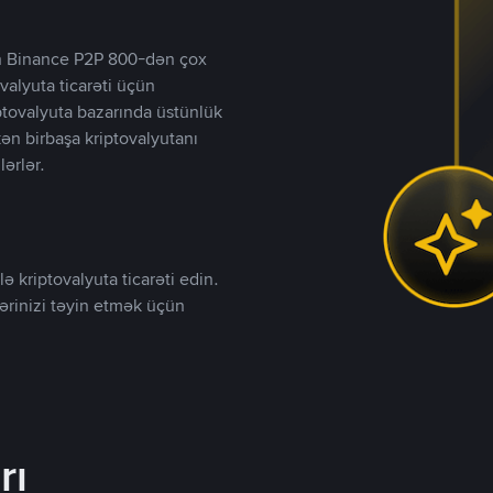
lən Binance P2P 800-dən çox
valyuta ticarəti üçün
iptovalyuta bazarında üstünlük
kən birbaşa kriptovalyutanı
lərlər.
ə kriptovalyuta ticarəti edin.
lərinizi təyin etmək üçün
rı