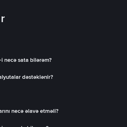
r
-i necə sata bilərəm?
lyutalar dəstəklənir?
rını necə əlavə etməli?