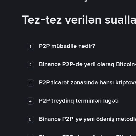
Tez-tez verilən sualla
P2P mübadilə nədir?
1
Binance P2P-də yerli olaraq Bitcoin
2
P2P ticarət zonasında hansı kriptova
3
P2P treydinq terminləri lüğəti
4
Binance P2P-yə yeni ödəniş metodla
5