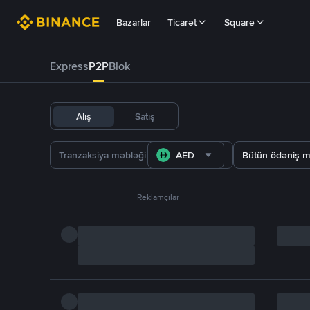
Bazarlar
Ticarət
Square
Express
P2P
Blok
Alış
Satış
AED
Bütün ödəniş m
Reklamçılar