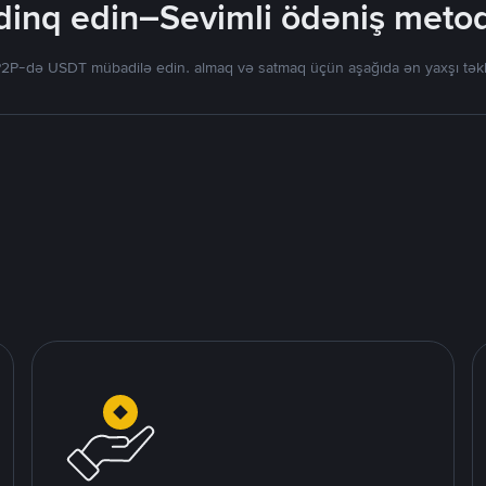
inq edin–Sevimli ödəniş metodla
2P-də USDT mübadilə edin. almaq və satmaq üçün aşağıda ən yaxşı təklif