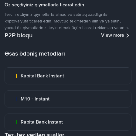
Öz seçdiyiniz qiymətlərlə ticarət edin
Tərcih etdiyiniz qiymətlərlə almaq və satmaq azadlığı ilə
kriptovalyuta ticarəti edin. Mövcud təkliflərdən alın və ya satın,
yaxud öz qiymətlərinizi təyin etmək üçün ticarət reklamları yaradın.
P2P bloqu
View more
Əsas ödəniş metodları
Kapital Bank Instant
M10 - Instant
Rabita Bank Instant
Tez-tez verilən suallar