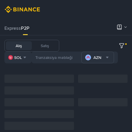
Express
P2P
Alış
Satış
SOL
AZN