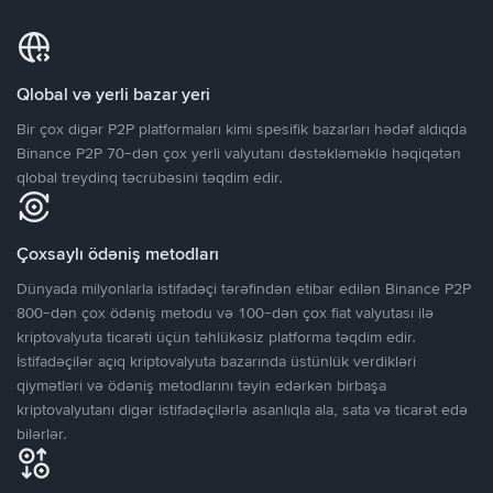
Qlobal və yerli bazar yeri
Bir çox digər P2P platformaları kimi spesifik bazarları hədəf aldıqda
Binance P2P 70-dən çox yerli valyutanı dəstəkləməklə həqiqətən
qlobal treydinq təcrübəsini təqdim edir.
Çoxsaylı ödəniş metodları
Dünyada milyonlarla istifadəçi tərəfindən etibar edilən Binance P2P
800-dən çox ödəniş metodu və 100-dən çox fiat valyutası ilə
kriptovalyuta ticarəti üçün təhlükəsiz platforma təqdim edir.
İstifadəçilər açıq kriptovalyuta bazarında üstünlük verdikləri
qiymətləri və ödəniş metodlarını təyin edərkən birbaşa
kriptovalyutanı digər istifadəçilərlə asanlıqla ala, sata və ticarət edə
bilərlər.