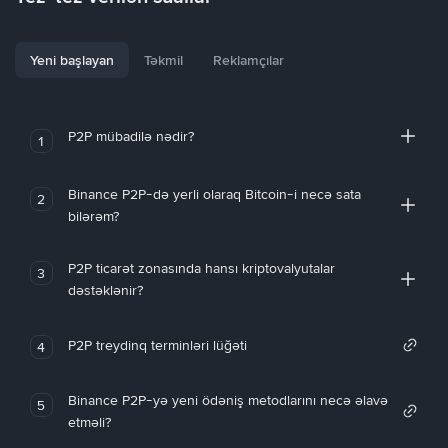
Yeni başlayan
Təkmil
Reklamçılar
P2P mübadilə nədir?
1
Binance P2P-də yerli olaraq Bitcoin-i necə sata
2
bilərəm?
P2P ticarət zonasında hansı kriptovalyutalar
3
dəstəklənir?
P2P treydinq terminləri lüğəti
4
Binance P2P-yə yeni ödəniş metodlarını necə əlavə
5
etməli?