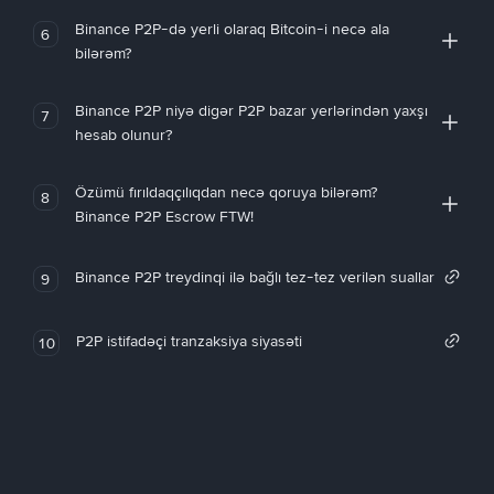
Binance P2P-də yerli olaraq Bitcoin-i necə ala
6
bilərəm?
Binance P2P niyə digər P2P bazar yerlərindən yaxşı
7
hesab olunur?
Özümü fırıldaqçılıqdan necə qoruya bilərəm?
8
Binance P2P Escrow FTW!
Binance P2P treydinqi ilə bağlı tez-tez verilən suallar
9
P2P istifadəçi tranzaksiya siyasəti
10