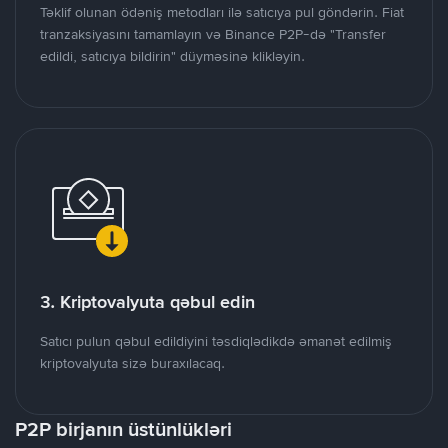
Təklif olunan ödəniş metodları ilə satıcıya pul göndərin. Fiat
tranzaksiyasını tamamlayın və Binance P2P-də "Transfer
edildi, satıcıya bildirin" düyməsinə klikləyin.
3. Kriptovalyuta qəbul edin
Satıcı pulun qəbul edildiyini təsdiqlədikdə əmanət edilmiş
kriptovalyuta sizə buraxılacaq.
P2P birjanın üstünlükləri