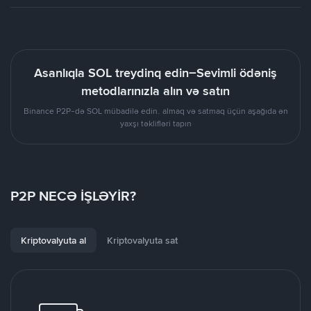
Asanlıqla SOL treydinq edin–Sevimli ödəniş
metodlarınızla alın və satın
Binance P2P-də SOL mübadilə edin. almaq və satmaq üçün aşağıda ən
yaxşı təklifləri tapın
P2P NECƏ İŞLƏYİR?
Kriptovalyuta al
Kriptovalyuta sat