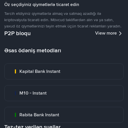
Öz seçdiyiniz qiymətlərlə ticarət edin
Tərcih etdiyiniz qiymətlərlə almaq və satmaq azadlığı ilə
kriptovalyuta ticarəti edin. Mövcud təkliflərdən alın və ya satın,
yaxud öz qiymətlərinizi təyin etmək üçün ticarət reklamları yaradın.
P2P bloqu
View more
Əsas ödəniş metodları
Kapital Bank Instant
M10 - Instant
Rabita Bank Instant
Tez-tez verilən suallar