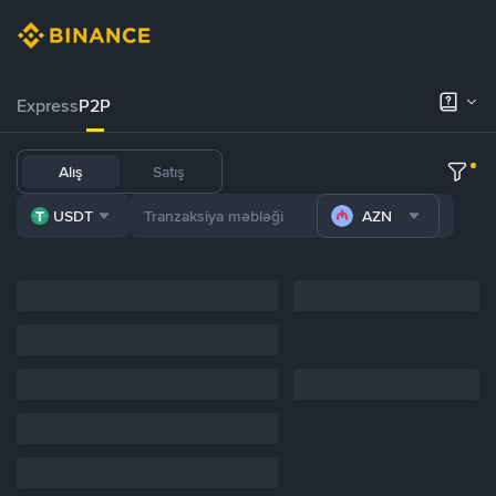
Express
P2P
Alış
Satış
USDT
AZN