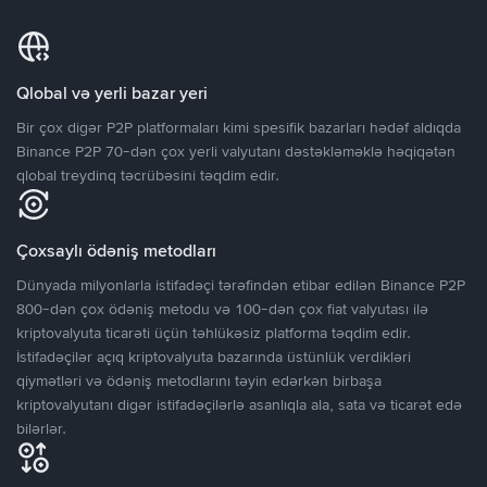
Qlobal və yerli bazar yeri
Bir çox digər P2P platformaları kimi spesifik bazarları hədəf aldıqda
Binance P2P 70-dən çox yerli valyutanı dəstəkləməklə həqiqətən
qlobal treydinq təcrübəsini təqdim edir.
Çoxsaylı ödəniş metodları
Dünyada milyonlarla istifadəçi tərəfindən etibar edilən Binance P2P
800-dən çox ödəniş metodu və 100-dən çox fiat valyutası ilə
kriptovalyuta ticarəti üçün təhlükəsiz platforma təqdim edir.
İstifadəçilər açıq kriptovalyuta bazarında üstünlük verdikləri
qiymətləri və ödəniş metodlarını təyin edərkən birbaşa
kriptovalyutanı digər istifadəçilərlə asanlıqla ala, sata və ticarət edə
bilərlər.