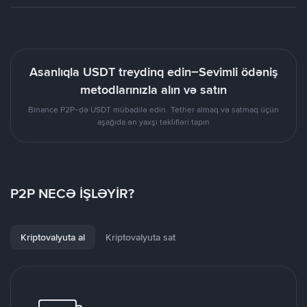
Asanlıqla USDT treydinq edin–Sevimli ödəniş
metodlarınızla alın və satın
Binance P2P-də USDT mübadilə edin. Tether almaq və satmaq üçün
aşağıda ən yaxşı təklifləri tapın
P2P NECƏ İŞLƏYİR?
Kriptovalyuta al
Kriptovalyuta sat