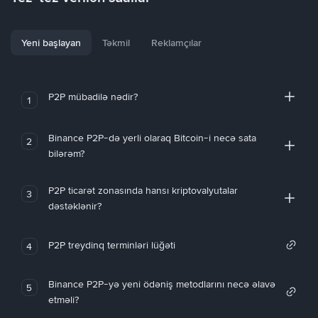
Yeni başlayan
Təkmil
Reklamçılar
P2P mübadilə nədir?
1
Binance P2P-də yerli olaraq Bitcoin-i necə sata
2
bilərəm?
P2P ticarət zonasında hansı kriptovalyutalar
3
dəstəklənir?
P2P treydinq terminləri lüğəti
4
Binance P2P-yə yeni ödəniş metodlarını necə əlavə
5
etməli?