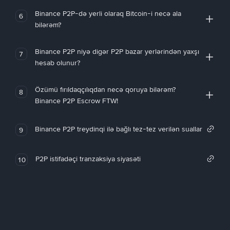
Binance P2P-də yerli olaraq Bitcoin-i necə ala
6
bilərəm?
Binance P2P niyə digər P2P bazar yerlərindən yaxşı
7
hesab olunur?
Özümü fırıldaqçılıqdan necə qoruya bilərəm?
8
Binance P2P Escrow FTW!
Binance P2P treydinqi ilə bağlı tez-tez verilən suallar
9
P2P istifadəçi tranzaksiya siyasəti
10