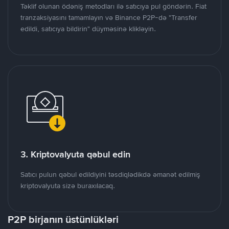
Təklif olunan ödəniş metodları ilə satıcıya pul göndərin. Fiat
tranzaksiyasını tamamlayın və Binance P2P-də "Transfer
edildi, satıcıya bildirin" düyməsinə klikləyin.
3. Kriptovalyuta qəbul edin
Satıcı pulun qəbul edildiyini təsdiqlədikdə əmanət edilmiş
kriptovalyuta sizə buraxılacaq.
P2P birjanın üstünlükləri