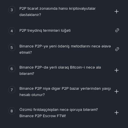
P2P ticarət zonasında hansı kriptovalyutalar
3
dəstəklənir?
P2P treydinq terminləri lüğəti
4
Binance P2P-yə yeni ödəniş metodlarını necə əlavə
5
etməli?
Binance P2P-də yerli olaraq Bitcoin-i necə ala
6
bilərəm?
Binance P2P niyə digər P2P bazar yerlərindən yaxşı
7
hesab olunur?
Özümü fırıldaqçılıqdan necə qoruya bilərəm?
8
Binance P2P Escrow FTW!