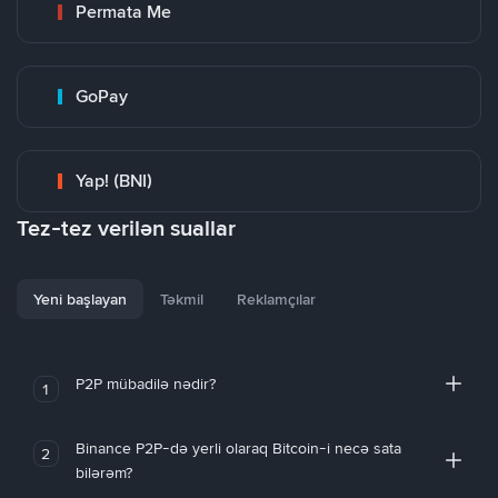
Permata Me
GoPay
Yap! (BNI)
Tez-tez verilən suallar
Yeni başlayan
Təkmil
Reklamçılar
P2P mübadilə nədir?
1
Binance P2P-də yerli olaraq Bitcoin-i necə sata
2
bilərəm?