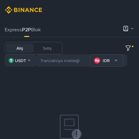
Express
P2P
Blok
Alış
Satış
USDT
IDR