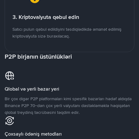
3. Kriptovalyuta qəbul edin
Satıcı pulun qəbul edildiyini təsdiqlədikdə əmanət edilmiş
kriptovalyuta sizə buraxılacaq.
P2P birjanın üstünlükləri
Qlobal və yerli bazar yeri
Bir çox digər P2P platformaları kimi spesifik bazarları hədəf aldıqda
Binance P2P 70-dən çox yerli valyutanı dəstəkləməklə həqiqətən
qlobal treydinq təcrübəsini təqdim edir.
Çoxsaylı ödəniş metodları