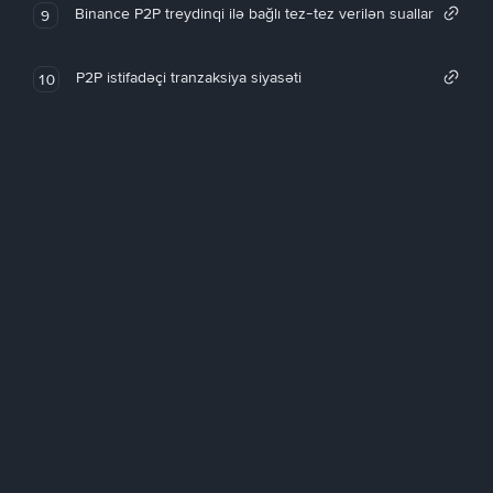
Binance P2P treydinqi ilə bağlı tez-tez verilən suallar
9
P2P istifadəçi tranzaksiya siyasəti
10