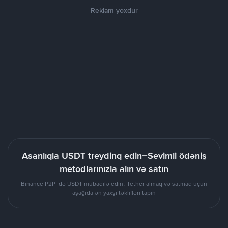
Reklam yoxdur
Asanlıqla USDT treydinq edin–Sevimli ödəniş
metodlarınızla alın və satın
Binance P2P-də USDT mübadilə edin. Tether almaq və satmaq üçün
aşağıda ən yaxşı təklifləri tapın