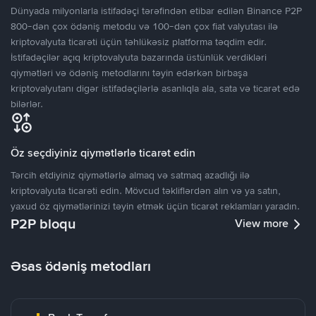
Dünyada milyonlarla istifadəçi tərəfindən etibar edilən Binance P2P
800-dən çox ödəniş metodu və 100-dən çox fiat valyutası ilə
kriptovalyuta ticarəti üçün təhlükəsiz platforma təqdim edir.
İstifadəçilər açıq kriptovalyuta bazarında üstünlük verdikləri
qiymətləri və ödəniş metodlarını təyin edərkən birbaşa
kriptovalyutanı digər istifadəçilərlə asanlıqla ala, sata və ticarət edə
bilərlər.
Öz seçdiyiniz qiymətlərlə ticarət edin
Tərcih etdiyiniz qiymətlərlə almaq və satmaq azadlığı ilə
kriptovalyuta ticarəti edin. Mövcud təkliflərdən alın və ya satın,
yaxud öz qiymətlərinizi təyin etmək üçün ticarət reklamları yaradın.
P2P bloqu
View more
Əsas ödəniş metodları