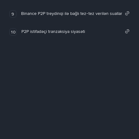
Binance P2P treydinqi ilə bağlı tez-tez verilən suallar
9
P2P istifadəçi tranzaksiya siyasəti
10