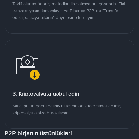
Təklif olunan ödəniş metodları ilə satıcıya pul göndərin. Fiat
tranzaksiyasını tamamlayın və Binance P2P-də "Transfer
edildi, satıcıya bildirin" düyməsinə klikləyin.
3. Kriptovalyuta qəbul edin
Satıcı pulun qəbul edildiyini təsdiqlədikdə əmanət edilmiş
kriptovalyuta sizə buraxılacaq.
P2P birjanın üstünlükləri