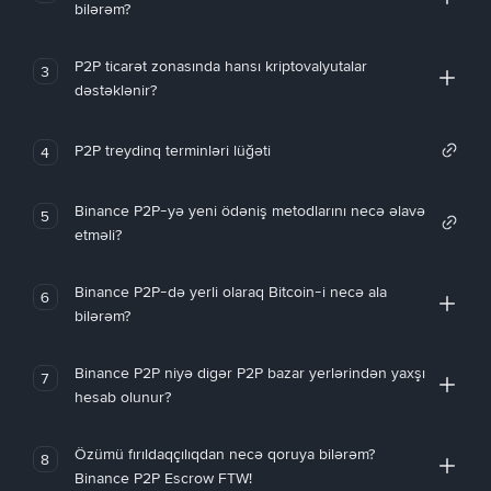
bilərəm?
P2P ticarət zonasında hansı kriptovalyutalar
3
dəstəklənir?
P2P treydinq terminləri lüğəti
4
Binance P2P-yə yeni ödəniş metodlarını necə əlavə
5
etməli?
Binance P2P-də yerli olaraq Bitcoin-i necə ala
6
bilərəm?
Binance P2P niyə digər P2P bazar yerlərindən yaxşı
7
hesab olunur?
Özümü fırıldaqçılıqdan necə qoruya bilərəm?
8
Binance P2P Escrow FTW!