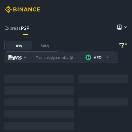
Express
P2P
Alış
Satış
BTC
AED