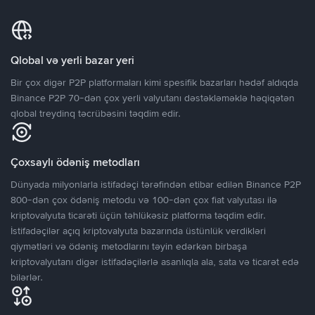
Qlobal və yerli bazar yeri
Bir çox digər P2P platformaları kimi spesifik bazarları hədəf aldıqda
Binance P2P 70-dən çox yerli valyutanı dəstəkləməklə həqiqətən
qlobal treydinq təcrübəsini təqdim edir.
Çoxsaylı ödəniş metodları
Dünyada milyonlarla istifadəçi tərəfindən etibar edilən Binance P2P
800-dən çox ödəniş metodu və 100-dən çox fiat valyutası ilə
kriptovalyuta ticarəti üçün təhlükəsiz platforma təqdim edir.
İstifadəçilər açıq kriptovalyuta bazarında üstünlük verdikləri
qiymətləri və ödəniş metodlarını təyin edərkən birbaşa
kriptovalyutanı digər istifadəçilərlə asanlıqla ala, sata və ticarət edə
bilərlər.