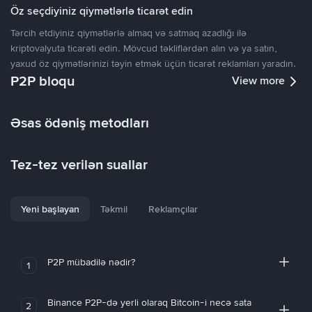
Öz seçdiyiniz qiymətlərlə ticarət edin
Tərcih etdiyiniz qiymətlərlə almaq və satmaq azadlığı ilə
kriptovalyuta ticarəti edin. Mövcud təkliflərdən alın və ya satın,
yaxud öz qiymətlərinizi təyin etmək üçün ticarət reklamları yaradın.
P2P bloqu
View more
Əsas ödəniş metodları
Tez-tez verilən suallar
Yeni başlayan
Təkmil
Reklamçılar
P2P mübadilə nədir?
1
Binance P2P-də yerli olaraq Bitcoin-i necə sata
2