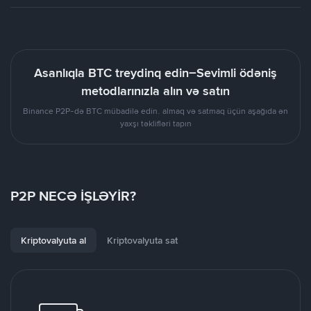
Asanlıqla BTC treydinq edin–Sevimli ödəniş
metodlarınızla alın və satın
Binance P2P-də BTC mübadilə edin. almaq və satmaq üçün aşağıda ən
yaxşı təklifləri tapın
P2P NECƏ İŞLƏYİR?
Kriptovalyuta al
Kriptovalyuta sat