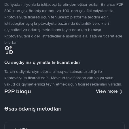
Dünyada milyonlarla istifadəçi tərəfindən etibar edilən Binance P2P
800-dən çox ödəniş metodu və 100-dən çox fiat valyutası ilə
kriptovalyuta ticarəti üçün təhlükəsiz platforma təqdim edir.
İstifadəçilər açıq kriptovalyuta bazarında üstünlük verdikləri
qiymətləri və ödəniş metodlarını təyin edərkən birbaşa
kriptovalyutanı digər istifadəçilərlə asanlıqla ala, sata və ticarət edə
bilərlər.
Öz seçdiyiniz qiymətlərlə ticarət edin
Tərcih etdiyiniz qiymətlərlə almaq və satmaq azadlığı ilə
kriptovalyuta ticarəti edin. Mövcud təkliflərdən alın və ya satın,
yaxud öz qiymətlərinizi təyin etmək üçün ticarət reklamları yaradın.
P2P bloqu
View more
Əsas ödəniş metodları