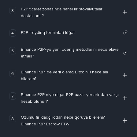
P2P ticarət zonasında hansı kriptovalyutalar
3
dəstəklənir?
P2P treydinq terminləri lüğəti
4
Binance P2P-yə yeni ödəniş metodlarını necə əlavə
5
etməli?
Binance P2P-də yerli olaraq Bitcoin-i necə ala
6
bilərəm?
Binance P2P niyə digər P2P bazar yerlərindən yaxşı
7
hesab olunur?
Özümü fırıldaqçılıqdan necə qoruya bilərəm?
8
Binance P2P Escrow FTW!