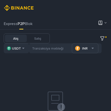
Express
P2P
Blok
Alış
Satış
USDT
INR