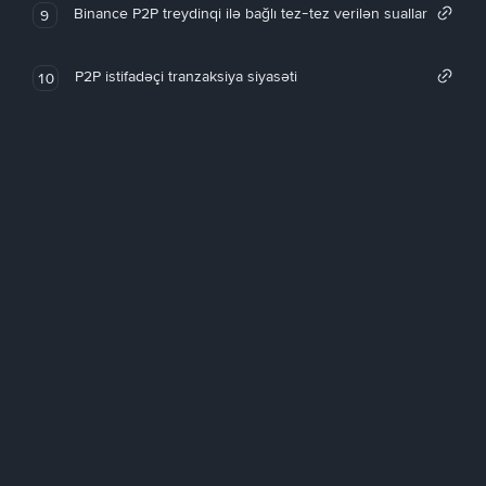
Binance P2P treydinqi ilə bağlı tez-tez verilən suallar
9
P2P istifadəçi tranzaksiya siyasəti
10