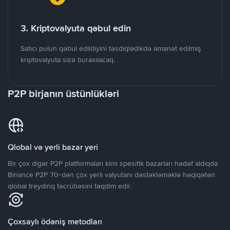
3. Kriptovalyuta qəbul edin
Satıcı pulun qəbul edildiyini təsdiqlədikdə əmanət edilmiş
kriptovalyuta sizə buraxılacaq.
P2P birjanın üstünlükləri
Qlobal və yerli bazar yeri
Bir çox digər P2P platformaları kimi spesifik bazarları hədəf aldıqda
Binance P2P 70-dən çox yerli valyutanı dəstəkləməklə həqiqətən
qlobal treydinq təcrübəsini təqdim edir.
Çoxsaylı ödəniş metodları