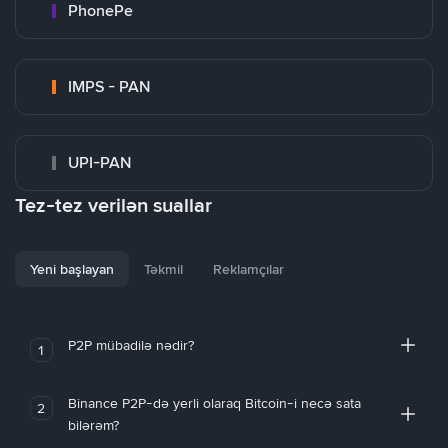
PhonePe
IMPS - PAN
UPI-PAN
Tez-tez verilən suallar
Yeni başlayan
Təkmil
Reklamçılar
P2P mübadilə nədir?
1
Binance P2P-də yerli olaraq Bitcoin-i necə sata
2
bilərəm?