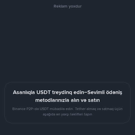
Reklam yoxdur
Asanlıqla USDT treydinq edin–Sevimli ödəniş
metodlarınızla alın və satın
Binance P2P-də USDT mübadilə edin. Tether almaq və satmaq üçün
aşağıda ən yaxşı təklifləri tapın