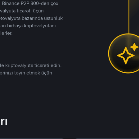
lən Binance P2P 800-dən çox
valyuta ticarəti üçün
iptovalyuta bazarında üstünlük
kən birbaşa kriptovalyutanı
lərlər.
ə kriptovalyuta ticarəti edin.
lərinizi təyin etmək üçün
rı