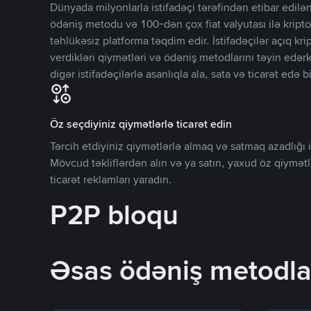
Dünyada milyonlarla istifadəçi tərəfindən etibar edi
ödəniş metodu və 100-dən çox fiat valyutası ilə kripto
təhlükəsiz platforma təqdim edir. İstifadəçilər açıq kr
verdikləri qiymətləri və ödəniş metodlarını təyin edər
digər istifadəçilərlə asanlıqla ala, sata və ticarət edə bi
Öz seçdiyiniz qiymətlərlə ticarət edin
Tərcih etdiyiniz qiymətlərlə almaq və satmaq azadlığı il
Mövcud təkliflərdən alın və ya satın, yaxud öz qiymət
ticarət reklamları yaradın.
P2P bloqu
Əsas ödəniş metodla