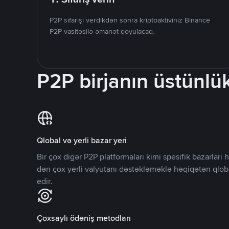
P2P sifarişi verdikdən sonra kriptoaktiviniz Binance
P2P vasitəsilə əmanət qoyulacaq.
P2P birjanın üstünlük
Qlobal və yerli bazar yeri
Bir çox digər P2P platformaları kimi spesifik bazarlar
dən çox yerli valyutanı dəstəkləməklə həqiqətən qlob
edir.
Çoxsaylı ödəniş metodları