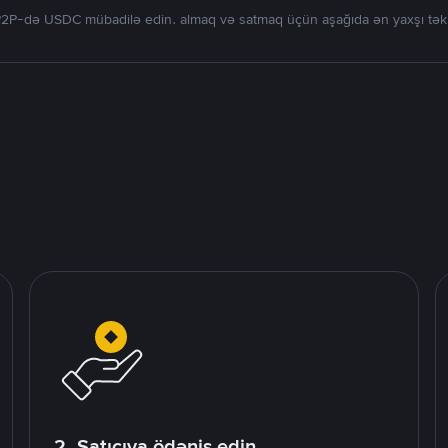
2P-də USDC mübadilə edin. almaq və satmaq üçün aşağıda ən yaxşı təklif
2. Satıcıya ödəniş edin