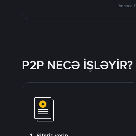
Binance P
P2P NECƏ İŞLƏYİR?
1. Sifariş verin