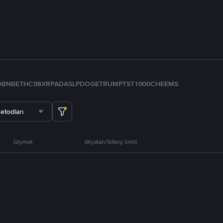
D
BNB
ETH
C98
XRP
ADA
SLP
DOGE
TRUMP
TST
1000CHEEMS
etodları
Qiymət
Əlçatan/Sifariş limiti