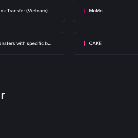
nk Transfer (Vietnam)
MoMo
Transfers with specific bank
CAKE
r