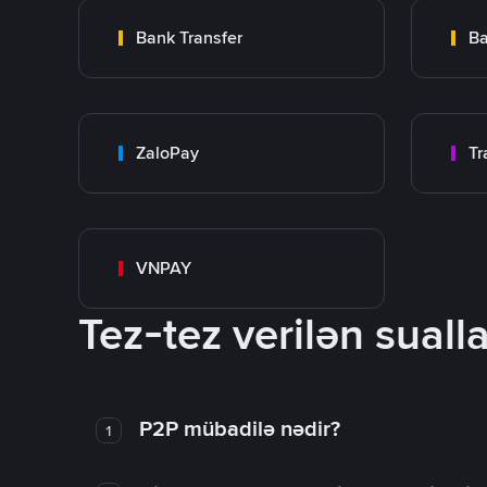
Bank Transfer
Ba
ZaloPay
VNPAY
Tez-tez verilən sualla
P2P mübadilə nədir?
1