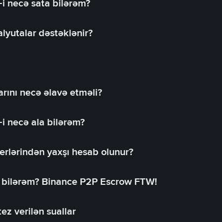
-i necə sata bilərəm?
lyutalar dəstəklənir?
rını necə əlavə etməli?
-i necə ala bilərəm?
erlərindən yaxşı hesab olunur?
a bilərəm? Binance P2P Escrow FTW!
ez verilən suallar