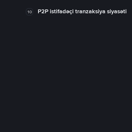
P2P istifadəçi tranzaksiya siyasəti
10