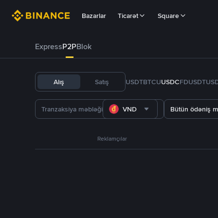
Bazarlar
Ticarət
Square
Express
P2P
Blok
Alış
Satış
USDT
BTC
U
USDC
FDUSD
TUS
VND
Bütün ödəniş m
Reklamçılar