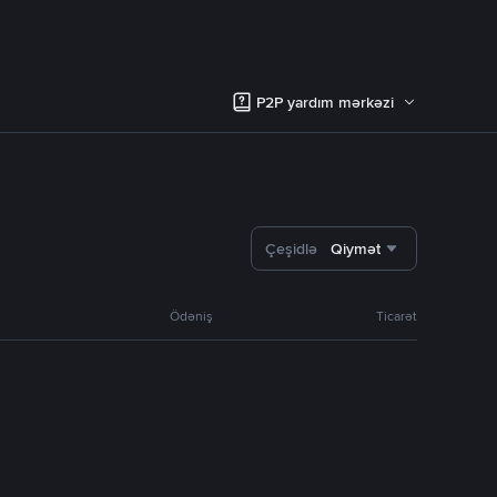
P2P yardım mərkəzi
Çeşidlə
Qiymət
Ödəniş
Ticarət