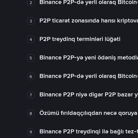
Binance P2P-də yerli olaraq Bitcoin
2
P2P ticarət zonasında hansı kriptova
3
P2P treydinq terminləri lüğəti
4
Binance P2P-yə yeni ödəniş metodla
5
Binance P2P-də yerli olaraq Bitcoin
6
Binance P2P niyə digər P2P bazar y
7
Özümü fırıldaqçılıqdan necə qoruy
8
Binance P2P treydinqi ilə bağlı tez-t
9