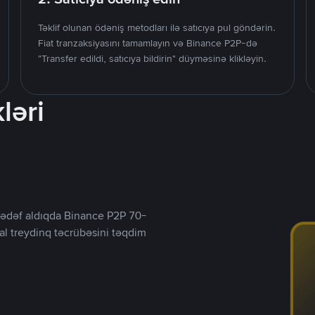
Təklif olunan ödəniş metodları ilə satıcıya pul göndərin.
Fiat tranzaksiyasını tamamlayın və Binance P2P-də
"Transfer edildi, satıcıya bildirin" düyməsinə klikləyin.
ləri
ı hədəf aldıqda Binance P2P 70-
al treydinq təcrübəsini təqdim