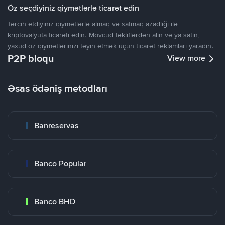
Öz seçdiyiniz qiymətlərlə ticarət edin
Tərcih etdiyiniz qiymətlərlə almaq və satmaq azadlığı ilə
kriptovalyuta ticarəti edin. Mövcud təkliflərdən alın və ya satın,
yaxud öz qiymətlərinizi təyin etmək üçün ticarət reklamları yaradın.
P2P bloqu
View more
Əsas ödəniş metodları
Banreservas
Banco Popular
Banco BHD