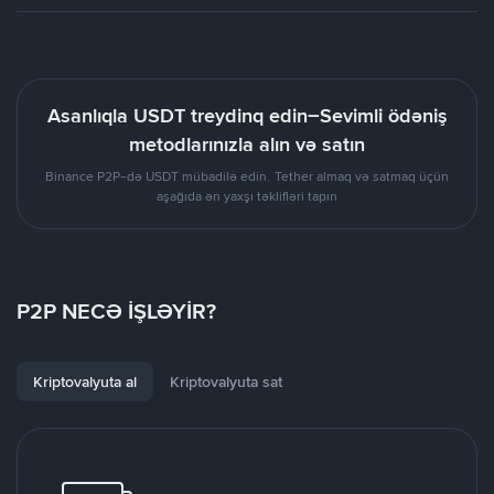
Asanlıqla USDT treydinq edin–Sevimli ödəniş
metodlarınızla alın və satın
Binance P2P-də USDT mübadilə edin. Tether almaq və satmaq üçün
aşağıda ən yaxşı təklifləri tapın
P2P NECƏ İŞLƏYİR?
Kriptovalyuta al
Kriptovalyuta sat