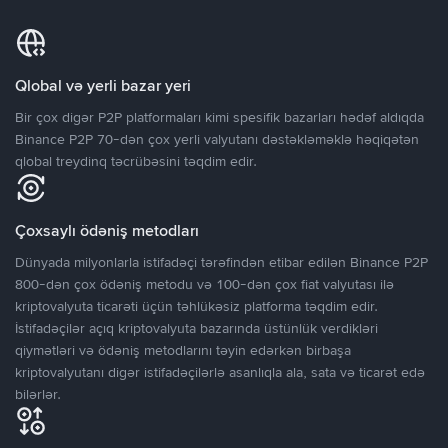
Qlobal və yerli bazar yeri
Bir çox digər P2P platformaları kimi spesifik bazarları hədəf aldıqda
Binance P2P 70-dən çox yerli valyutanı dəstəkləməklə həqiqətən
qlobal treydinq təcrübəsini təqdim edir.
Çoxsaylı ödəniş metodları
Dünyada milyonlarla istifadəçi tərəfindən etibar edilən Binance P2P
800-dən çox ödəniş metodu və 100-dən çox fiat valyutası ilə
kriptovalyuta ticarəti üçün təhlükəsiz platforma təqdim edir.
İstifadəçilər açıq kriptovalyuta bazarında üstünlük verdikləri
qiymətləri və ödəniş metodlarını təyin edərkən birbaşa
kriptovalyutanı digər istifadəçilərlə asanlıqla ala, sata və ticarət edə
bilərlər.