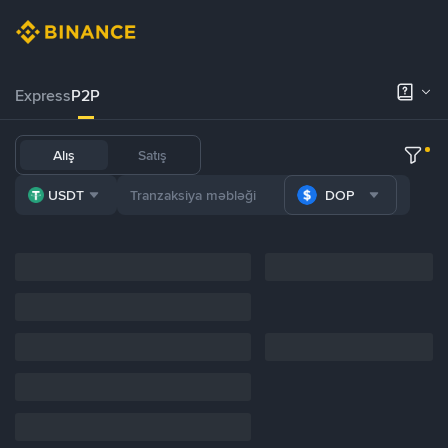
Express
P2P
Alış
Satış
USDT
DOP