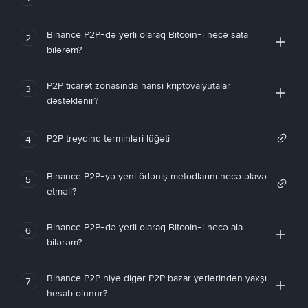
Binance P2P-də yerli olaraq Bitcoin-i necə sata
2
bilərəm?
P2P ticarət zonasında hansı kriptovalyutalar
3
dəstəklənir?
P2P treydinq terminləri lüğəti
4
Binance P2P-yə yeni ödəniş metodlarını necə əlavə
5
etməli?
Binance P2P-də yerli olaraq Bitcoin-i necə ala
6
bilərəm?
Binance P2P niyə digər P2P bazar yerlərindən yaxşı
7
hesab olunur?