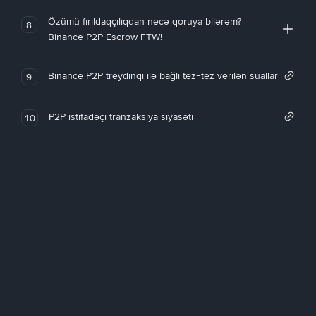
Özümü fırıldaqçılıqdan necə qoruya bilərəm?
8
Binance P2P Escrow FTW!
Binance P2P treydinqi ilə bağlı tez-tez verilən suallar
9
P2P istifadəçi tranzaksiya siyasəti
10