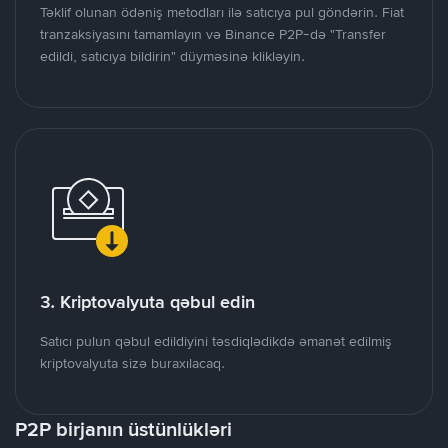
Təklif olunan ödəniş metodları ilə satıcıya pul göndərin. Fiat
tranzaksiyasını tamamlayın və Binance P2P-də "Transfer
edildi, satıcıya bildirin" düyməsinə klikləyin.
3. Kriptovalyuta qəbul edin
Satıcı pulun qəbul edildiyini təsdiqlədikdə əmanət edilmiş
kriptovalyuta sizə buraxılacaq.
P2P birjanın üstünlükləri