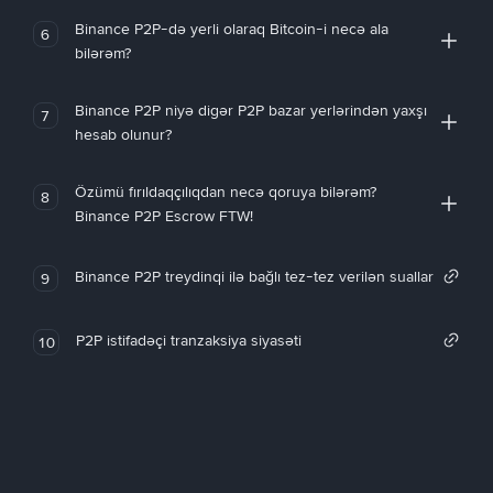
Binance P2P-də yerli olaraq Bitcoin-i necə ala
6
bilərəm?
Binance P2P niyə digər P2P bazar yerlərindən yaxşı
7
hesab olunur?
Özümü fırıldaqçılıqdan necə qoruya bilərəm?
8
Binance P2P Escrow FTW!
Binance P2P treydinqi ilə bağlı tez-tez verilən suallar
9
P2P istifadəçi tranzaksiya siyasəti
10