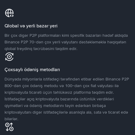
Qlobal və yerli bazar yeri
Bir çox digər P2P platformaları kimi spesifik bazarları hədəf aldıqda
Binance P2P 70-dən çox yerli valyutanı dəstəkləməklə həqiqətən
qlobal treydinq təcrübəsini təqdim edir.
Çoxsaylı ödəniş metodları
Dünyada milyonlarla istifadəçi tərəfindən etibar edilən Binance P2P
800-dən çox ödəniş metodu və 100-dən çox fiat valyutası ilə
kriptovalyuta ticarəti üçün təhlükəsiz platforma təqdim edir.
İstifadəçilər açıq kriptovalyuta bazarında üstünlük verdikləri
qiymətləri və ödəniş metodlarını təyin edərkən birbaşa
kriptovalyutanı digər istifadəçilərlə asanlıqla ala, sata və ticarət edə
bilərlər.