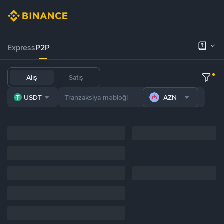
Express
P2P
Alış
Satış
USDT
AZN