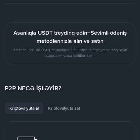
Asanlıqla USDT treydinq edin–Sevimli ödəniş
metodlarınızla alın və satın
Binance P2P-də USDT mübadilə edin. Tether almaq və satmaq üçün
aşağıda ən yaxşı təklifləri tapın
P2P NECƏ İŞLƏYİR?
Kriptovalyuta al
Kriptovalyuta sat