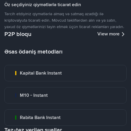
Öz seçdiyiniz qiymətlərlə ticarət edin
Tərcih etdiyiniz qiymətlərlə almaq və satmaq azadlığı ilə
kriptovalyuta ticarəti edin. Mövcud təkliflərdən alın və ya satın,
yaxud öz qiymətlərinizi təyin etmək üçün ticarət reklamları yaradın.
P2P bloqu
View more
Əsas ödəniş metodları
Kapital Bank Instant
M10 - Instant
Rabita Bank Instant
Tez-tez verilən suallar