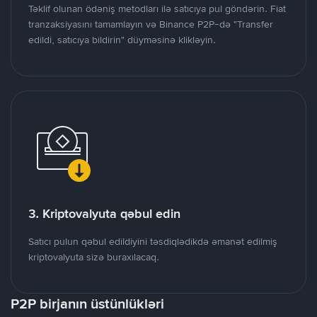
Təklif olunan ödəniş metodları ilə satıcıya pul göndərin. Fiat
tranzaksiyasını tamamlayın və Binance P2P-də "Transfer
edildi, satıcıya bildirin" düyməsinə klikləyin.
3. Kriptovalyuta qəbul edin
Satıcı pulun qəbul edildiyini təsdiqlədikdə əmanət edilmiş
kriptovalyuta sizə buraxılacaq.
P2P birjanın üstünlükləri