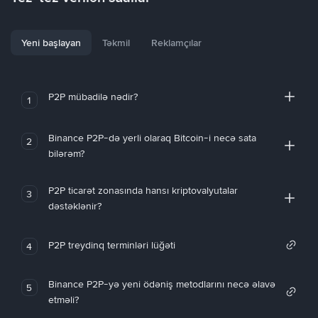
Yeni başlayan
Təkmil
Reklamçılar
P2P mübadilə nədir?
1
Binance P2P-də yerli olaraq Bitcoin-i necə sata
2
bilərəm?
P2P ticarət zonasında hansı kriptovalyutalar
3
dəstəklənir?
P2P treydinq terminləri lüğəti
4
Binance P2P-yə yeni ödəniş metodlarını necə əlavə
5
etməli?