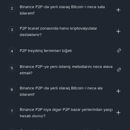
Binance P2P-də yerli olaraq Bitcoin-i necə sata
2
bilərəm?
P2P ticarət zonasında hansı kriptovalyutalar
3
dəstəklənir?
P2P treydinq terminləri lüğəti
4
Binance P2P-yə yeni ödəniş metodlarını necə əlavə
5
etməli?
Binance P2P-də yerli olaraq Bitcoin-i necə ala
6
bilərəm?
Binance P2P niyə digər P2P bazar yerlərindən yaxşı
7
hesab olunur?