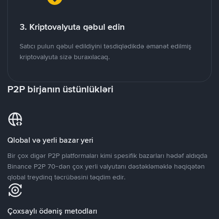
3. Kriptovalyuta qəbul edin
Satıcı pulun qəbul edildiyini təsdiqlədikdə əmanət edilmiş
kriptovalyuta sizə buraxılacaq.
P2P birjanın üstünlükləri
Qlobal və yerli bazar yeri
Bir çox digər P2P platformaları kimi spesifik bazarları hədəf aldıqda
Binance P2P 70-dən çox yerli valyutanı dəstəkləməklə həqiqətən
qlobal treydinq təcrübəsini təqdim edir.
Çoxsaylı ödəniş metodları