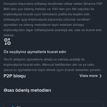
Dünyada milyonlarla istifadəçi tərəfindən etibar edilən Binance P2P
800-dən çox ödəniş metodu və 100-dən çox fiat valyutası ilə
kriptovalyuta ticarəti üçün təhlükəsiz platforma təqdim edir.
İstifadəçilər açıq kriptovalyuta bazarında üstünlük verdikləri
qiymətləri və ödəniş metodlarını təyin edərkən birbaşa
kriptovalyutanı digər istifadəçilərlə asanlıqla ala, sata və ticarət edə
bilərlər.
Öz seçdiyiniz qiymətlərlə ticarət edin
Tərcih etdiyiniz qiymətlərlə almaq və satmaq azadlığı ilə
kriptovalyuta ticarəti edin. Mövcud təkliflərdən alın və ya satın,
yaxud öz qiymətlərinizi təyin etmək üçün ticarət reklamları yaradın.
P2P bloqu
View more
Əsas ödəniş metodları