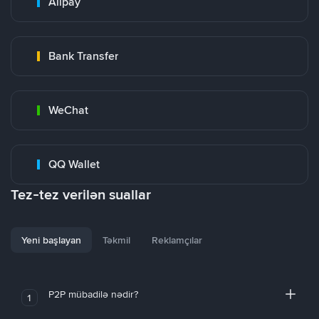
Alipay
Bank Transfer
WeChat
QQ Wallet
Tez-tez verilən suallar
Yeni başlayan
Təkmil
Reklamçılar
P2P mübadilə nədir?
1