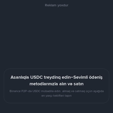
Reklam yoxdur
Asanlıqla USDC treydinq edin–Sevimli ödəniş
metodlarınızla alın və satın
Binance P2P-də USDC mübadilə edin. almaq və satmaq üçün aşağıda
ən yaxşı təklifləri tapın