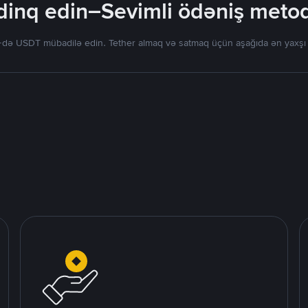
inq edin–Sevimli ödəniş metodla
də USDT mübadilə edin. Tether almaq və satmaq üçün aşağıda ən yaxşı tək