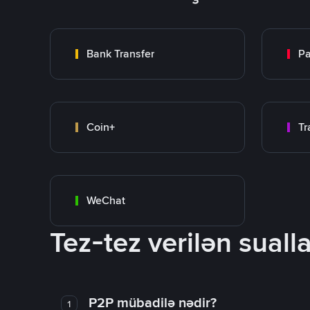
Bank Transfer
P
Coin+
WeChat
Tez-tez verilən sualla
P2P mübadilə nədir?
1