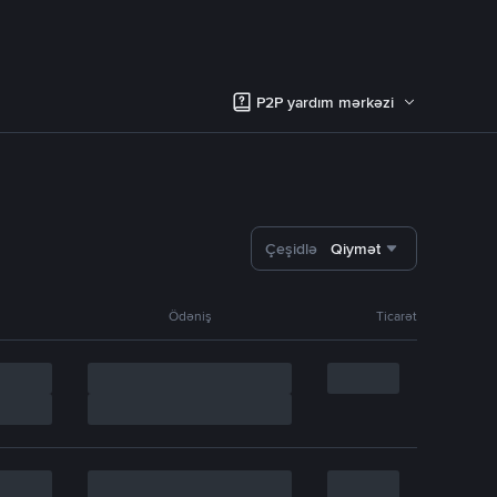
P2P yardım mərkəzi
Çeşidlə
Qiymət
Ödəniş
Ticarət