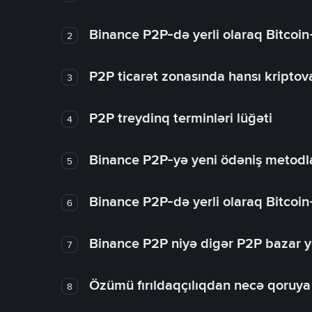
Binance P2P-də yerli olaraq Bitcoin
2
P2P ticarət zonasında hansı kriptova
3
P2P treydinq terminləri lüğəti
4
Binance P2P-yə yeni ödəniş metodla
5
Binance P2P-də yerli olaraq Bitcoin
6
Binance P2P niyə digər P2P bazar y
7
Özümü fırıldaqçılıqdan necə qoruy
8