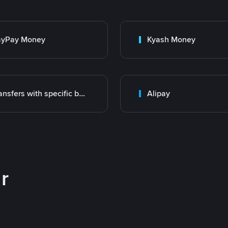
ayPay Money
Kyash Money
Transfers with specific bank
Alipay
r