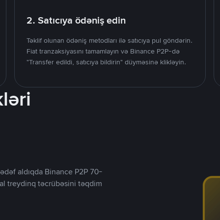
2. Satıcıya ödəniş edin
Təklif olunan ödəniş metodları ilə satıcıya pul göndərin.
Fiat tranzaksiyasını tamamlayın və Binance P2P-də
"Transfer edildi, satıcıya bildirin" düyməsinə klikləyin.
ləri
ı hədəf aldıqda Binance P2P 70-
al treydinq təcrübəsini təqdim