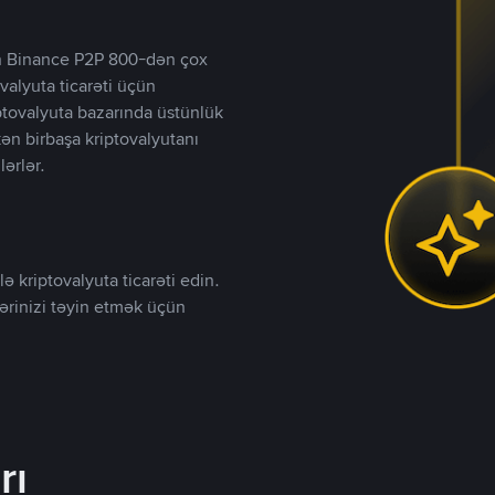
lən Binance P2P 800-dən çox
valyuta ticarəti üçün
iptovalyuta bazarında üstünlük
kən birbaşa kriptovalyutanı
lərlər.
ə kriptovalyuta ticarəti edin.
lərinizi təyin etmək üçün
rı