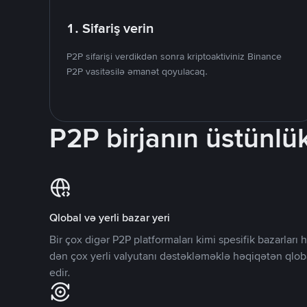
1. Sifariş verin
P2P sifarişi verdikdən sonra kriptoaktiviniz Binance
P2P vasitəsilə əmanət qoyulacaq.
P2P birjanın üstünlük
Qlobal və yerli bazar yeri
Bir çox digər P2P platformaları kimi spesifik bazarlar
dən çox yerli valyutanı dəstəkləməklə həqiqətən qlob
edir.