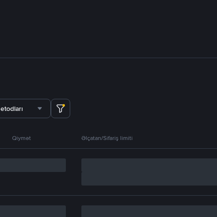
etodları
Qiymət
Əlçatan/Sifariş limiti