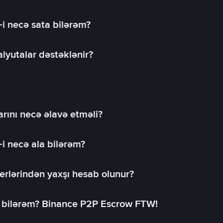
-i necə sata bilərəm?
lyutalar dəstəklənir?
rını necə əlavə etməli?
-i necə ala bilərəm?
erlərindən yaxşı hesab olunur?
a bilərəm? Binance P2P Escrow FTW!