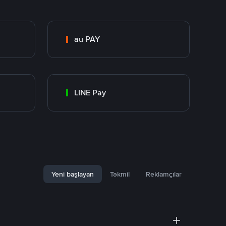
au PAY
LINE Pay
Yeni başlayan
Təkmil
Reklamçılar