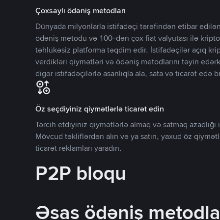
Çoxsaylı ödəniş metodları
Dünyada milyonlarla istifadəçi tərəfindən etibar edi
ödəniş metodu və 100-dən çox fiat valyutası ilə kripto
təhlükəsiz platforma təqdim edir. İstifadəçilər açıq kr
verdikləri qiymətləri və ödəniş metodlarını təyin edər
digər istifadəçilərlə asanlıqla ala, sata və ticarət edə bi
Öz seçdiyiniz qiymətlərlə ticarət edin
Tərcih etdiyiniz qiymətlərlə almaq və satmaq azadlığı il
Mövcud təkliflərdən alın və ya satın, yaxud öz qiymət
ticarət reklamları yaradın.
P2P bloqu
Əsas ödəniş metodla