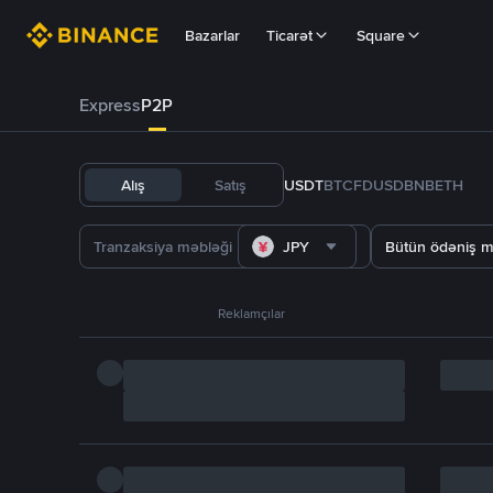
Bazarlar
Ticarət
Square
Express
P2P
Alış
Satış
USDT
BTC
FDUSD
BNB
ETH
JPY
Bütün ödəniş m
Reklamçılar