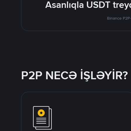
Asanlıqla USDT treyd
Binance P2P-
P2P NECƏ İŞLƏYİR?