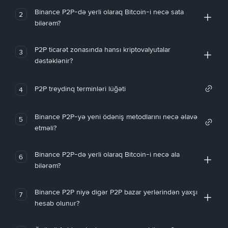
Binance P2P-də yerli olaraq Bitcoin-i necə sata
2
bilərəm?
P2P ticarət zonasında hansı kriptovalyutalar
3
dəstəklənir?
P2P treydinq terminləri lüğəti
4
Binance P2P-yə yeni ödəniş metodlarını necə əlavə
5
etməli?
Binance P2P-də yerli olaraq Bitcoin-i necə ala
6
bilərəm?
Binance P2P niyə digər P2P bazar yerlərindən yaxşı
7
hesab olunur?