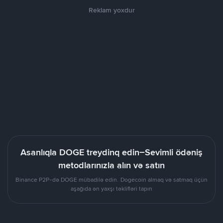
Reklam yoxdur
Asanlıqla DOGE treydinq edin–Sevimli ödəniş
metodlarınızla alın və satın
Binance P2P-də DOGE mübadilə edin. Dogecoin almaq və satmaq üçün
aşağıda ən yaxşı təklifləri tapın