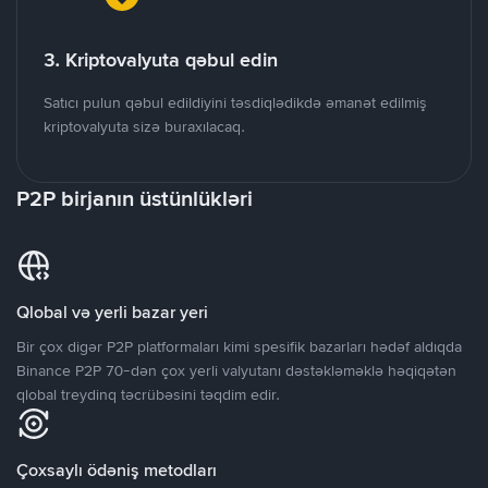
3. Kriptovalyuta qəbul edin
Satıcı pulun qəbul edildiyini təsdiqlədikdə əmanət edilmiş
kriptovalyuta sizə buraxılacaq.
P2P birjanın üstünlükləri
Qlobal və yerli bazar yeri
Bir çox digər P2P platformaları kimi spesifik bazarları hədəf aldıqda
Binance P2P 70-dən çox yerli valyutanı dəstəkləməklə həqiqətən
qlobal treydinq təcrübəsini təqdim edir.
Çoxsaylı ödəniş metodları