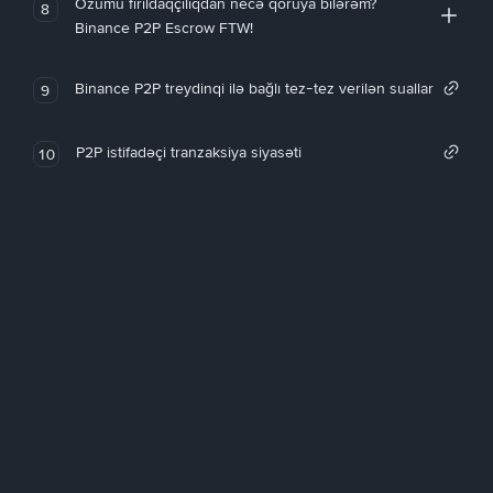
Özümü fırıldaqçılıqdan necə qoruya bilərəm?
8
Binance P2P Escrow FTW!
Binance P2P treydinqi ilə bağlı tez-tez verilən suallar
9
P2P istifadəçi tranzaksiya siyasəti
10