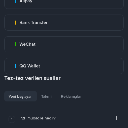
Alipay
Bank Transfer
WeChat
QQ Wallet
Tez-tez verilən suallar
Yeni başlayan
Təkmil
Reklamçılar
P2P mübadilə nədir?
1