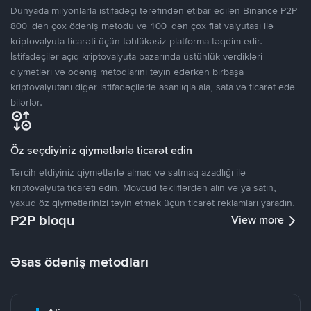
Dünyada milyonlarla istifadəçi tərəfindən etibar edilən Binance P2P
800-dən çox ödəniş metodu və 100-dən çox fiat valyutası ilə
kriptovalyuta ticarəti üçün təhlükəsiz platforma təqdim edir.
İstifadəçilər açıq kriptovalyuta bazarında üstünlük verdikləri
qiymətləri və ödəniş metodlarını təyin edərkən birbaşa
kriptovalyutanı digər istifadəçilərlə asanlıqla ala, sata və ticarət edə
bilərlər.
Öz seçdiyiniz qiymətlərlə ticarət edin
Tərcih etdiyiniz qiymətlərlə almaq və satmaq azadlığı ilə
kriptovalyuta ticarəti edin. Mövcud təkliflərdən alın və ya satın,
yaxud öz qiymətlərinizi təyin etmək üçün ticarət reklamları yaradın.
P2P bloqu
View more
Əsas ödəniş metodları