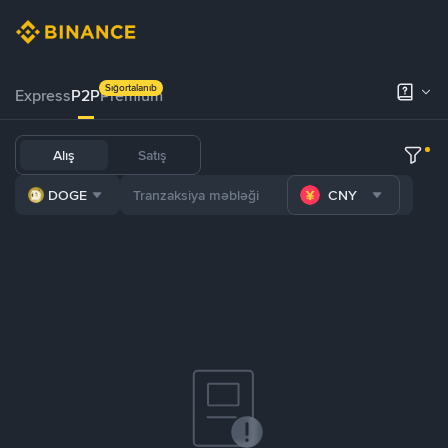
Sığortalanıb
Express
P2P
Premium
Alış
Satış
DOGE
CNY