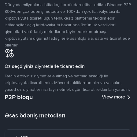
Dünyada milyonlarla istifadəçi tərəfindən etibar edilən Binance P2P
800-dən çox ödəniş metodu və 100-dən çox fiat valyutası ilə
kriptovalyuta ticarəti üçün təhlükəsiz platforma təqdim edir.
İstifadəçilər açıq kriptovalyuta bazarında üstünlük verdikləri
qiymətləri və ödəniş metodlarını təyin edərkən birbaşa
kriptovalyutanı digər istifadəçilərlə asanlıqla ala, sata və ticarət edə
bilərlər.
Öz seçdiyiniz qiymətlərlə ticarət edin
Tərcih etdiyiniz qiymətlərlə almaq və satmaq azadlığı ilə
kriptovalyuta ticarəti edin. Mövcud təkliflərdən alın və ya satın,
yaxud öz qiymətlərinizi təyin etmək üçün ticarət reklamları yaradın.
P2P bloqu
View more
Əsas ödəniş metodları