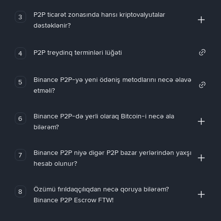
P2P ticarət zonasında hansı kriptovalyutalar
3
dəstəklənir?
P2P treydinq terminləri lüğəti
4
Binance P2P-yə yeni ödəniş metodlarını necə əlavə
5
etməli?
Binance P2P-də yerli olaraq Bitcoin-i necə ala
6
bilərəm?
Binance P2P niyə digər P2P bazar yerlərindən yaxşı
7
hesab olunur?
Özümü fırıldaqçılıqdan necə qoruya bilərəm?
8
Binance P2P Escrow FTW!