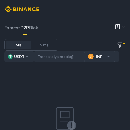
Express
P2P
Blok
Alış
Satış
USDT
INR