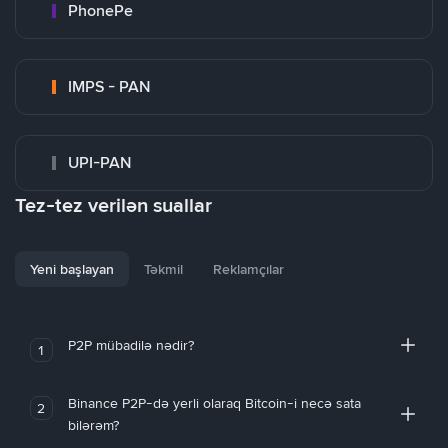
PhonePe
IMPS - PAN
UPI-PAN
Tez-tez verilən suallar
Yeni başlayan
Təkmil
Reklamçılar
P2P mübadilə nədir?
1
Binance P2P-də yerli olaraq Bitcoin-i necə sata
2
bilərəm?