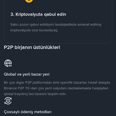
3. Kriptovalyuta qəbul edin
Satıcı pulun qəbul edildiyini təsdiqlədikdə əmanət edilmiş
kriptovalyuta sizə buraxılacaq.
P2P birjanın üstünlükləri
Qlobal və yerli bazar yeri
Bir çox digər P2P platformaları kimi spesifik bazarları hədəf aldıqda
Binance P2P 70-dən çox yerli valyutanı dəstəkləməklə həqiqətən
qlobal treydinq təcrübəsini təqdim edir.
Çoxsaylı ödəniş metodları