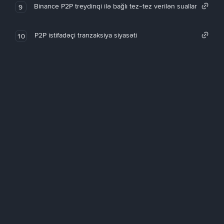
Binance P2P treydinqi ilə bağlı tez-tez verilən suallar
9
P2P istifadəçi tranzaksiya siyasəti
10