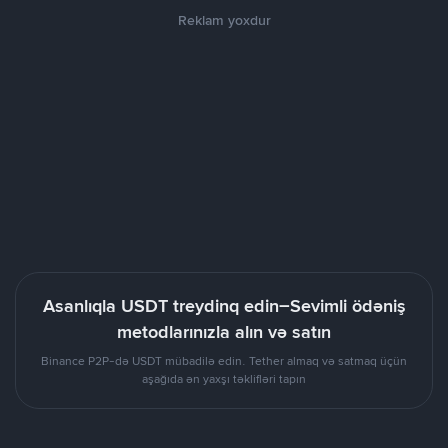
Reklam yoxdur
Asanlıqla USDT treydinq edin–Sevimli ödəniş
metodlarınızla alın və satın
Binance P2P-də USDT mübadilə edin. Tether almaq və satmaq üçün
aşağıda ən yaxşı təklifləri tapın