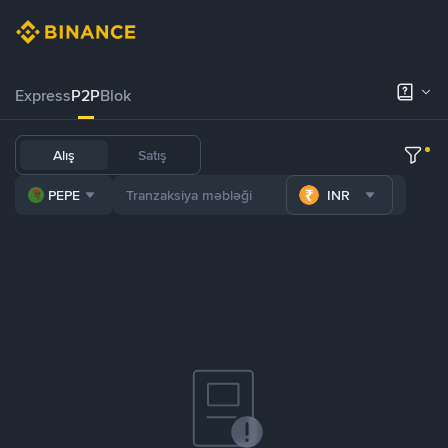
Express
P2P
Blok
Alış
Satış
PEPE
INR