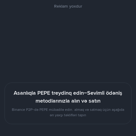
Reklam yoxdur
Asanlıqla PEPE treydinq edin–Sevimli ödəniş
metodlarınızla alın və satın
Binance P2P-də PEPE mübadilə edin. almaq və satmaq üçün aşağıda
ən yaxşı təklifləri tapın