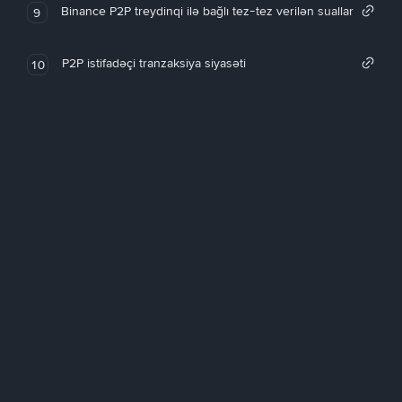
Binance P2P treydinqi ilə bağlı tez-tez verilən suallar
9
P2P istifadəçi tranzaksiya siyasəti
10