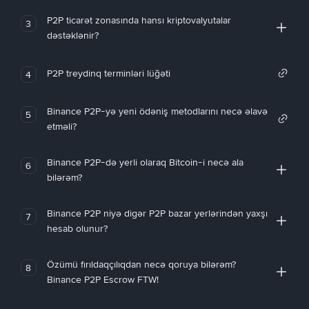
P2P ticarət zonasında hansı kriptovalyutalar
3
dəstəklənir?
P2P treydinq terminləri lüğəti
4
Binance P2P-yə yeni ödəniş metodlarını necə əlavə
5
etməli?
Binance P2P-də yerli olaraq Bitcoin-i necə ala
6
bilərəm?
Binance P2P niyə digər P2P bazar yerlərindən yaxşı
7
hesab olunur?
Özümü fırıldaqçılıqdan necə qoruya bilərəm?
8
Binance P2P Escrow FTW!