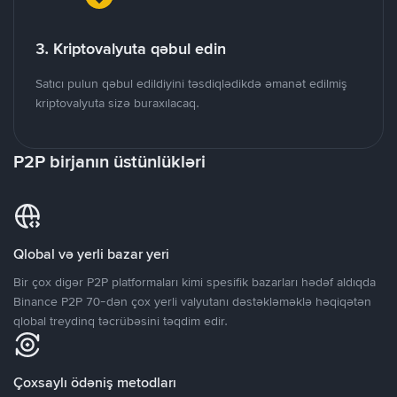
3. Kriptovalyuta qəbul edin
Satıcı pulun qəbul edildiyini təsdiqlədikdə əmanət edilmiş
kriptovalyuta sizə buraxılacaq.
P2P birjanın üstünlükləri
Qlobal və yerli bazar yeri
Bir çox digər P2P platformaları kimi spesifik bazarları hədəf aldıqda
Binance P2P 70-dən çox yerli valyutanı dəstəkləməklə həqiqətən
qlobal treydinq təcrübəsini təqdim edir.
Çoxsaylı ödəniş metodları