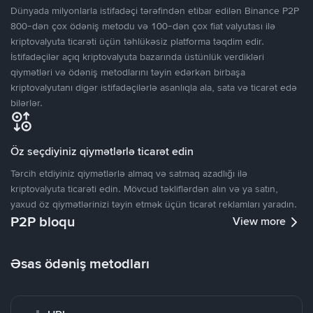
Dünyada milyonlarla istifadəçi tərəfindən etibar edilən Binance P2P
800-dən çox ödəniş metodu və 100-dən çox fiat valyutası ilə
kriptovalyuta ticarəti üçün təhlükəsiz platforma təqdim edir.
İstifadəçilər açıq kriptovalyuta bazarında üstünlük verdikləri
qiymətləri və ödəniş metodlarını təyin edərkən birbaşa
kriptovalyutanı digər istifadəçilərlə asanlıqla ala, sata və ticarət edə
bilərlər.
Öz seçdiyiniz qiymətlərlə ticarət edin
Tərcih etdiyiniz qiymətlərlə almaq və satmaq azadlığı ilə
kriptovalyuta ticarəti edin. Mövcud təkliflərdən alın və ya satın,
yaxud öz qiymətlərinizi təyin etmək üçün ticarət reklamları yaradın.
P2P bloqu
View more
Əsas ödəniş metodları