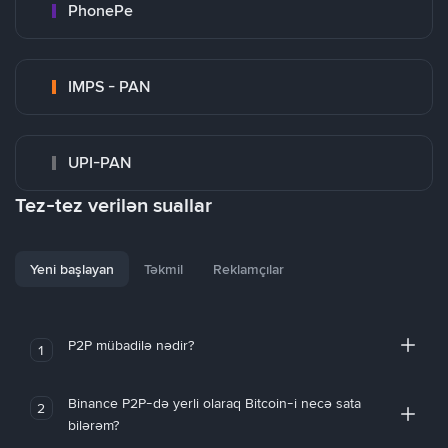
PhonePe
IMPS - PAN
UPI-PAN
Tez-tez verilən suallar
Yeni başlayan
Təkmil
Reklamçılar
P2P mübadilə nədir?
1
Binance P2P-də yerli olaraq Bitcoin-i necə sata
2
bilərəm?