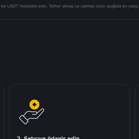
də USDT mübadilə edin. Tether almaq və satmaq üçün aşağıda ən yaxşı tək
2. Satıcıya ödəniş edin