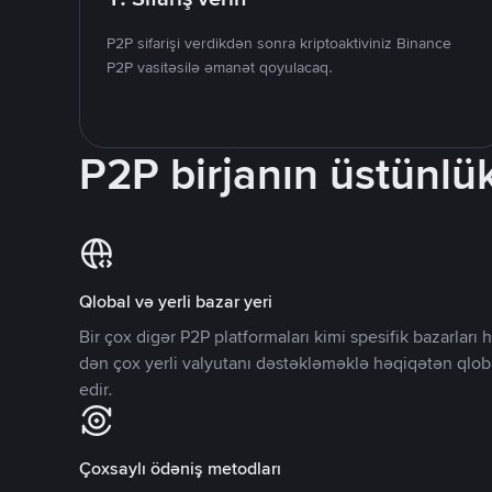
P2P sifarişi verdikdən sonra kriptoaktiviniz Binance
P2P vasitəsilə əmanət qoyulacaq.
P2P birjanın üstünlük
Qlobal və yerli bazar yeri
Bir çox digər P2P platformaları kimi spesifik bazarlar
dən çox yerli valyutanı dəstəkləməklə həqiqətən qlob
edir.
Çoxsaylı ödəniş metodları