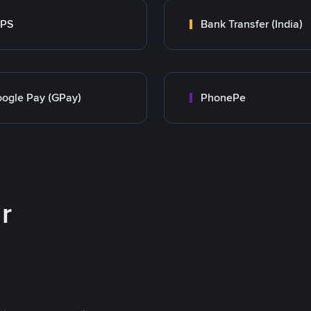
MPS
Bank Transfer (India)
ogle Pay (GPay)
PhonePe
r