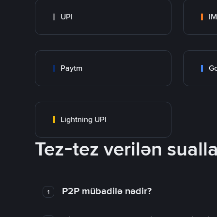
UPI
I
Paytm
Go
Lightning UPI
Tez-tez verilən sualla
P2P mübadilə nədir?
1