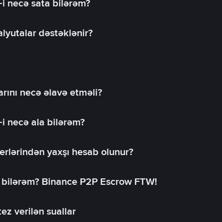
-i necə sata bilərəm?
lyutalar dəstəklənir?
rını necə əlavə etməli?
-i necə ala bilərəm?
erlərindən yaxşı hesab olunur?
a bilərəm? Binance P2P Escrow FTW!
ez verilən suallar