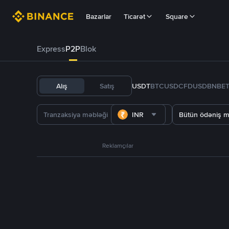
Bazarlar
Ticarət
Square
Express
P2P
Blok
Alış
Satış
USDT
BTC
USDC
FDUSD
BNB
E
INR
Bütün ödəniş m
Reklamçılar