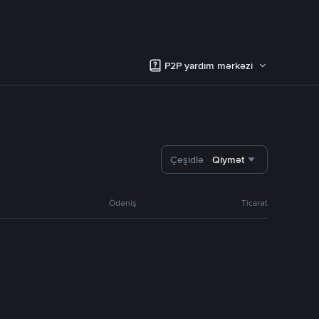
P2P yardım mərkəzi
Çeşidlə
Qiymət
Ödəniş
Ticarət