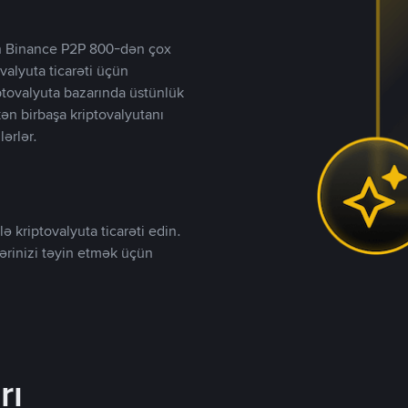
lən Binance P2P 800-dən çox
valyuta ticarəti üçün
iptovalyuta bazarında üstünlük
kən birbaşa kriptovalyutanı
lərlər.
ə kriptovalyuta ticarəti edin.
lərinizi təyin etmək üçün
rı