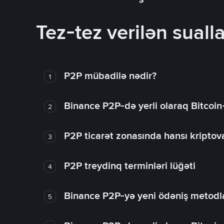
Tez-tez verilən sualla
P2P mübadilə nədir?
1
Binance P2P-də yerli olaraq Bitcoin
2
P2P ticarət zonasında hansı kriptova
3
P2P treydinq terminləri lüğəti
4
Binance P2P-yə yeni ödəniş metodla
5