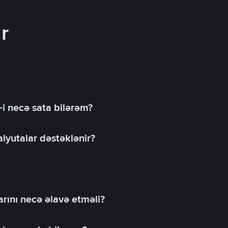
r
-i necə sata bilərəm?
lyutalar dəstəklənir?
rını necə əlavə etməli?