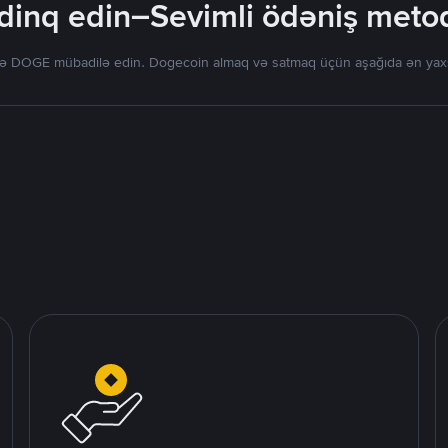
inq edin–Sevimli ödəniş metodla
 DOGE mübadilə edin. Dogecoin almaq və satmaq üçün aşağıda ən yaxşı t