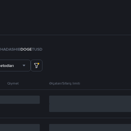
TH
ADA
SHIB
DOGE
TUSD
etodları
Qiymət
Əlçatan/Sifariş limiti