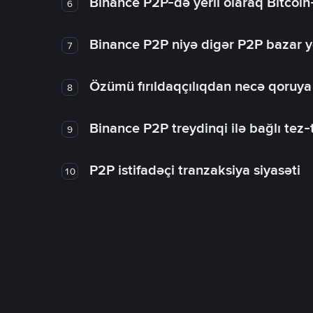
Binance P2P-də yerli olaraq Bitcoin
6
Binance P2P niyə digər P2P bazar y
7
Özümü fırıldaqçılıqdan necə qoruy
8
Binance P2P treydinqi ilə bağlı tez-t
9
P2P istifadəçi tranzaksiya siyasəti
10