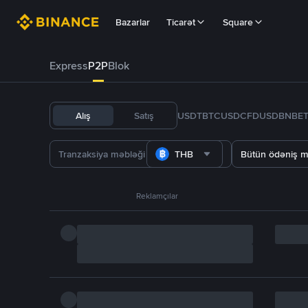
Bazarlar
Ticarət
Square
Express
P2P
Blok
Alış
Satış
USDT
BTC
USDC
FDUSD
BNB
E
THB
Bütün ödəniş m
Reklamçılar