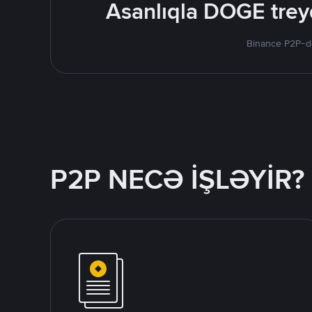
Asanlıqla DOGE treyd
Binance P2P-də
P2P NECƏ İŞLƏYİR?