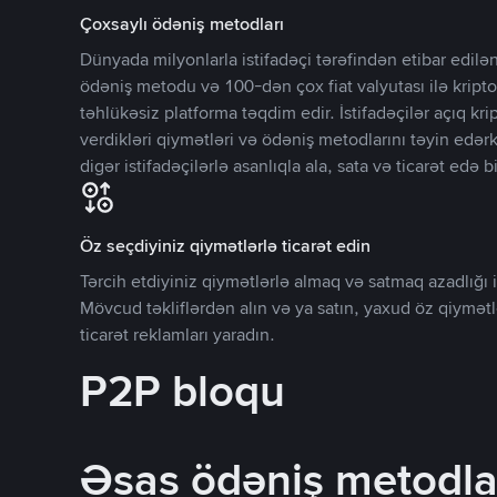
Çoxsaylı ödəniş metodları
Dünyada milyonlarla istifadəçi tərəfindən etibar edi
ödəniş metodu və 100-dən çox fiat valyutası ilə kripto
təhlükəsiz platforma təqdim edir. İstifadəçilər açıq kr
verdikləri qiymətləri və ödəniş metodlarını təyin edər
digər istifadəçilərlə asanlıqla ala, sata və ticarət edə bi
Öz seçdiyiniz qiymətlərlə ticarət edin
Tərcih etdiyiniz qiymətlərlə almaq və satmaq azadlığı il
Mövcud təkliflərdən alın və ya satın, yaxud öz qiymət
ticarət reklamları yaradın.
P2P bloqu
Əsas ödəniş metodla