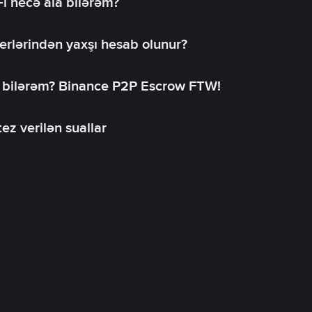
-i necə ala bilərəm?
erlərindən yaxşı hesab olunur?
a bilərəm? Binance P2P Escrow FTW!
ez verilən suallar