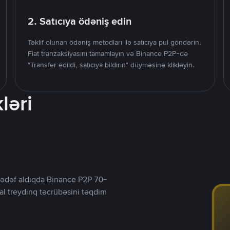
2. Satıcıya ödəniş edin
Təklif olunan ödəniş metodları ilə satıcıya pul göndərin.
Fiat tranzaksiyasını tamamlayın və Binance P2P-də
"Transfer edildi, satıcıya bildirin" düyməsinə klikləyin.
ləri
ı hədəf aldıqda Binance P2P 70-
al treydinq təcrübəsini təqdim