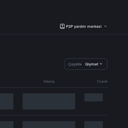
P2P yardım mərkəzi
Çeşidlə
Qiymət
Ödəniş
Ticarət