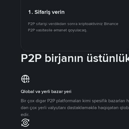
1. Sifariş verin
P2P sifarişi verdikdən sonra kriptoaktiviniz Binance
P2P vasitəsilə əmanət qoyulacaq.
P2P birjanın üstünlük
Qlobal və yerli bazar yeri
Bir çox digər P2P platformaları kimi spesifik bazarlar
dən çox yerli valyutanı dəstəkləməklə həqiqətən qlob
edir.