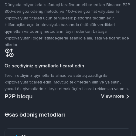
Dünyada milyonlarla istifadəçi tərəfindən etibar edilən Binance P2P
800-dən çox ödəniş metodu və 100-dən çox fiat valyutası ilə
kriptovalyuta ticarəti üçün təhlükəsiz platforma təqdim edir.
İstifadəçilər açıq kriptovalyuta bazarında üstünlük verdikləri
qiymətləri və ödəniş metodlarını təyin edərkən birbaşa
kriptovalyutanı digər istifadəçilərlə asanlıqla ala, sata və ticarət edə
bilərlər.
Öz seçdiyiniz qiymətlərlə ticarət edin
Tərcih etdiyiniz qiymətlərlə almaq və satmaq azadlığı ilə
kriptovalyuta ticarəti edin. Mövcud təkliflərdən alın və ya satın,
yaxud öz qiymətlərinizi təyin etmək üçün ticarət reklamları yaradın.
P2P bloqu
View more
Əsas ödəniş metodları