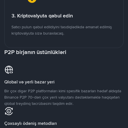
3. Kriptovalyuta qəbul edin
Satıcı pulun qəbul edildiyini təsdiqlədikdə əmanət edilmiş
kriptovalyuta sizə buraxılacaq.
P2P birjanın üstünlükləri
Qlobal və yerli bazar yeri
Bir çox digər P2P platformaları kimi spesifik bazarları hədəf aldıqda
Binance P2P 70-dən çox yerli valyutanı dəstəkləməklə həqiqətən
qlobal treydinq təcrübəsini təqdim edir.
Çoxsaylı ödəniş metodları