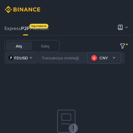
Sığortalanıb
Express
P2P
Premium
Alış
Satış
FDUSD
CNY