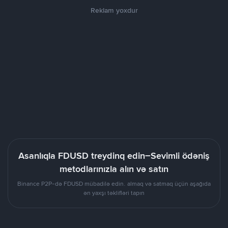
Reklam yoxdur
Asanlıqla FDUSD treydinq edin–Sevimli ödəniş
metodlarınızla alın və satın
Binance P2P-də FDUSD mübadilə edin. almaq və satmaq üçün aşağıda
ən yaxşı təklifləri tapın