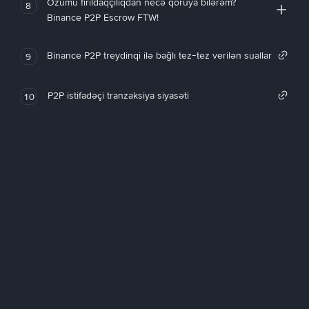
Özümü fırıldaqçılıqdan necə qoruya bilərəm?
8
Binance P2P Escrow FTW!
Binance P2P treydinqi ilə bağlı tez-tez verilən suallar
9
P2P istifadəçi tranzaksiya siyasəti
10