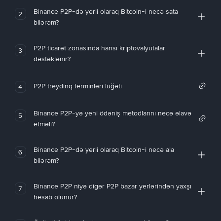
Binance P2P-də yerli olaraq Bitcoin-i necə sata
2
bilərəm?
P2P ticarət zonasında hansı kriptovalyutalar
3
dəstəklənir?
P2P treydinq terminləri lüğəti
4
Binance P2P-yə yeni ödəniş metodlarını necə əlavə
5
etməli?
Binance P2P-də yerli olaraq Bitcoin-i necə ala
6
bilərəm?
Binance P2P niyə digər P2P bazar yerlərindən yaxşı
7
hesab olunur?