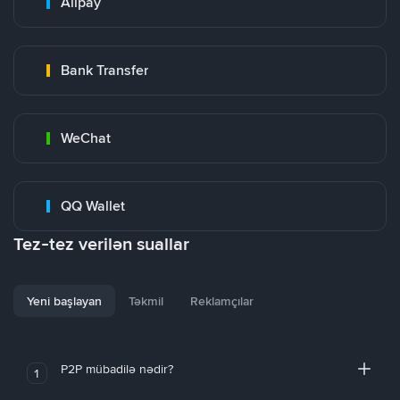
Alipay
Bank Transfer
WeChat
QQ Wallet
Tez-tez verilən suallar
Yeni başlayan
Təkmil
Reklamçılar
P2P mübadilə nədir?
1