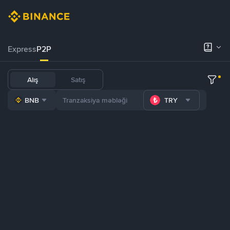
Express
P2P
Alış
Satış
BNB
TRY