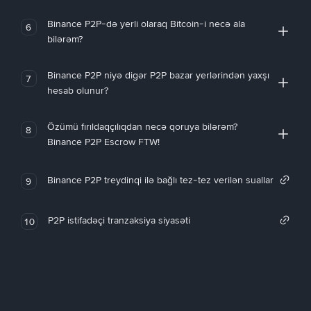
Binance P2P-də yerli olaraq Bitcoin-i necə ala
6
bilərəm?
Binance P2P niyə digər P2P bazar yerlərindən yaxşı
7
hesab olunur?
Özümü fırıldaqçılıqdan necə qoruya bilərəm?
8
Binance P2P Escrow FTW!
Binance P2P treydinqi ilə bağlı tez-tez verilən suallar
9
P2P istifadəçi tranzaksiya siyasəti
10