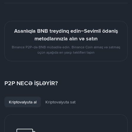
Asanlıqla BNB treydinq edin–Sevimli ödəniş
metodlarınızla alın və satın
Binance P2P-də BNB mübadilə edin. Binance Coin almaq və satmaq
üçün aşağıda ən yaxşı təklifləri tapın
P2P NECƏ İŞLƏYİR?
Kriptovalyuta al
Kriptovalyuta sat