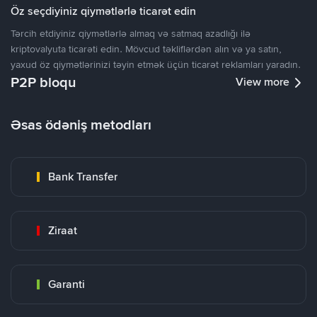
Öz seçdiyiniz qiymətlərlə ticarət edin
Tərcih etdiyiniz qiymətlərlə almaq və satmaq azadlığı ilə
kriptovalyuta ticarəti edin. Mövcud təkliflərdən alın və ya satın,
yaxud öz qiymətlərinizi təyin etmək üçün ticarət reklamları yaradın.
P2P bloqu
View more
Əsas ödəniş metodları
Bank Transfer
Ziraat
Garanti