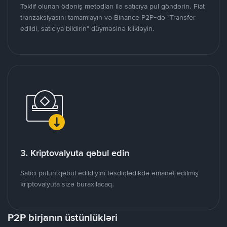
Təklif olunan ödəniş metodları ilə satıcıya pul göndərin. Fiat
tranzaksiyasını tamamlayın və Binance P2P-də "Transfer
edildi, satıcıya bildirin" düyməsinə klikləyin.
3. Kriptovalyuta qəbul edin
Satıcı pulun qəbul edildiyini təsdiqlədikdə əmanət edilmiş
kriptovalyuta sizə buraxılacaq.
P2P birjanın üstünlükləri