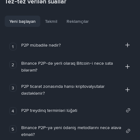
Tez-tez verilən suallar
Yeni başlayan
Təkmil
Reklamçılar
P2P mübadilə nədir?
1
Binance P2P-də yerli olaraq Bitcoin-i necə sata
2
bilərəm?
P2P ticarət zonasında hansı kriptovalyutalar
3
dəstəklənir?
P2P treydinq terminləri lüğəti
4
Binance P2P-yə yeni ödəniş metodlarını necə əlavə
5
etməli?