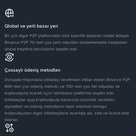
Qlobal və yerli bazar yeri
Bir çox digər P2P platformaları kimi spesifik bazarları hədəf aldıqda
Binance P2P 70-dən çox yerli valyutanı dəstəkləməklə həqiqətən
qlobal treydinq təcrübəsini təqdim edir.
Çoxsaylı ödəniş metodları
Dünyada milyonlarla istifadəçi tərəfindən etibar edilən Binance P2P
800-dən çox ödəniş metodu və 100-dən çox fiat valyutası ilə
kriptovalyuta ticarəti üçün təhlükəsiz platforma təqdim edir.
İstifadəçilər açıq kriptovalyuta bazarında üstünlük verdikləri
qiymətləri və ödəniş metodlarını təyin edərkən birbaşa
kriptovalyutanı digər istifadəçilərlə asanlıqla ala, sata və ticarət edə
bilərlər.