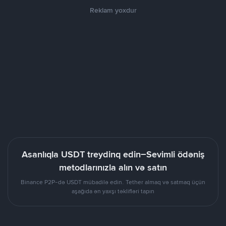
Reklam yoxdur
Asanlıqla USDT treydinq edin–Sevimli ödəniş
metodlarınızla alın və satın
Binance P2P-də USDT mübadilə edin. Tether almaq və satmaq üçün
aşağıda ən yaxşı təklifləri tapın