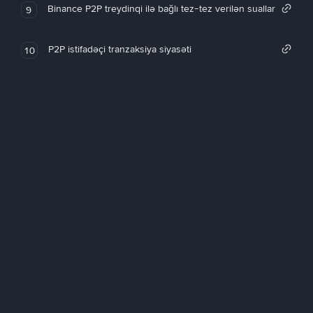
Binance P2P treydinqi ilə bağlı tez-tez verilən suallar
9
P2P istifadəçi tranzaksiya siyasəti
10