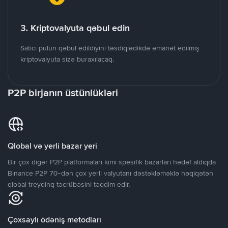
3. Kriptovalyuta qəbul edin
Satıcı pulun qəbul edildiyini təsdiqlədikdə əmanət edilmiş
kriptovalyuta sizə buraxılacaq.
P2P birjanın üstünlükləri
Qlobal və yerli bazar yeri
Bir çox digər P2P platformaları kimi spesifik bazarları hədəf aldıqda
Binance P2P 70-dən çox yerli valyutanı dəstəkləməklə həqiqətən
qlobal treydinq təcrübəsini təqdim edir.
Çoxsaylı ödəniş metodları