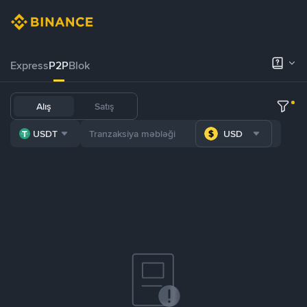
Express
P2P
Blok
Alış
Satış
USDT
USD