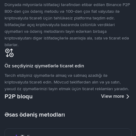
Dünyada milyonlarla istifadəçi tərəfindən etibar edilən Binance P2P
800-dən çox ödəniş metodu və 100-dən çox fiat valyutası ilə
kriptovalyuta ticarəti üçün təhlükəsiz platforma təqdim edir.
İstifadəçilər açıq kriptovalyuta bazarında üstünlük verdikləri
qiymətləri və ödəniş metodlarını təyin edərkən birbaşa
kriptovalyutanı digər istifadəçilərlə asanlıqla ala, sata və ticarət edə
bilərlər.
Öz seçdiyiniz qiymətlərlə ticarət edin
Tərcih etdiyiniz qiymətlərlə almaq və satmaq azadlığı ilə
kriptovalyuta ticarəti edin. Mövcud təkliflərdən alın və ya satın,
yaxud öz qiymətlərinizi təyin etmək üçün ticarət reklamları yaradın.
P2P bloqu
View more
Əsas ödəniş metodları