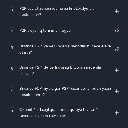
P2P ticarət zonasında hansı kriptovalyutalar
3
dəstəklənir?
P2P treydinq terminləri lüğəti
4
Binance P2P-yə yeni ödəniş metodlarını necə əlavə
5
etməli?
Binance P2P-də yerli olaraq Bitcoin-i necə ala
6
bilərəm?
Binance P2P niyə digər P2P bazar yerlərindən yaxşı
7
hesab olunur?
Özümü fırıldaqçılıqdan necə qoruya bilərəm?
8
Binance P2P Escrow FTW!