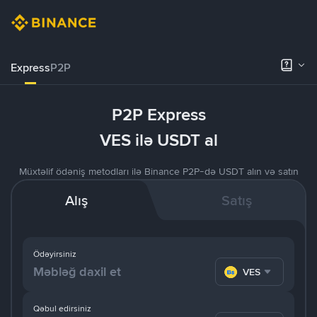
Express
P2P
P2P Express
VES ilə USDT al
Müxtəlif ödəniş metodları ilə Binance P2P-də USDT alın və satın
Alış
Satış
Ödəyirsiniz
VES
Qəbul edirsiniz