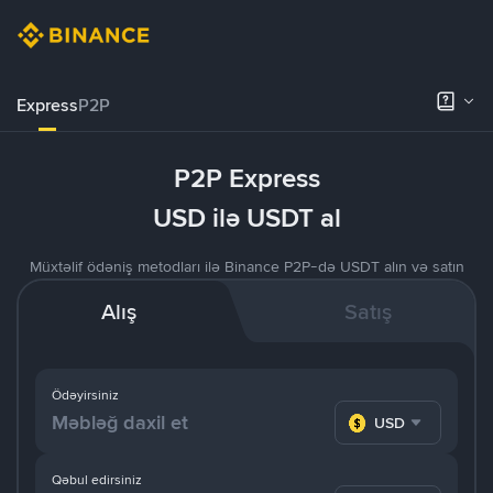
Express
P2P
P2P Express
USD ilə USDT al
Müxtəlif ödəniş metodları ilə Binance P2P-də USDT alın və satın
Alış
Satış
Ödəyirsiniz
USD
Qəbul edirsiniz