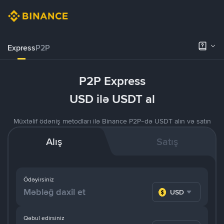
Express
P2P
P2P Express
USD ilə USDT al
Müxtəlif ödəniş metodları ilə Binance P2P-də USDT alın və satın
Alış
Satış
Ödəyirsiniz
USD
Qəbul edirsiniz